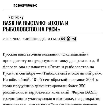
Каталог
К СПИСКУ
Интернет-магазин
BASK НА ВЫСТАВКЕ «ОХОТА И
Мужская одежда
Утепленная пухом
РЫБОЛОВСТВО НА РУСИ»
Куртки
Брюки
29.03.2002
948
0
ПОДЕЛИТЬСЯ
Жилеты
Комбинезоны
Утепленная синтетикой
Куртки
Русская выставочная компания «Эксподизайн»
Брюки
проводит эту популярную выставку два раза в год. В
Штормовая одежда
феврале она называется «Охота и рыболовство на
Куртки
Брюки
Руси», в сентябре — «Рыболовный и охотничий рай».
Софтшелл одежда
На юбилейной, 10-ой сентябрьской выставке 2001 г.
Куртки
Брюки
свою продукцию демонстрировали более 350
Флисовая одежда
российских и зарубежных компаний. Фирма BASK,
Куртки
Брюки
традиционно участвующая в выставке, неоднократно
Жилеты
награждалась дипломом «Лауреат конкурса товаров