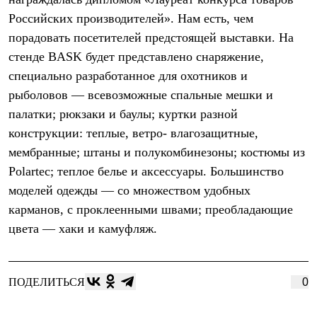
Термобелье
Российских производителей». Нам есть, чем
Теплое термобелье
Среднее термобелье
порадовать посетителей предстоящей выставки. На
Легкое термобелье
стенде BASK будет представлено снаряжение,
Лёгкая одежда
Футболки
специально разработанное для охотников и
Рубашки
рыболовов — всевозможные спальные мешки и
Толстовки
Брюки
палатки; рюкзаки и баулы; куртки разной
Шорты
конструкции: теплые, ветро- влагозащитные,
Женская одежда
мембранные; штаны и полукомбинезоны; костюмы из
Утепленная пухом
Куртки
Polartec; теплое белье и аксессуары. Большинство
Брюки
моделей одежды — со множеством удобных
Жилеты
Утепленная синтетикой
карманов, с проклеенными швами; преобладающие
Куртки
цвета — хаки и камуфляж.
Брюки
Штормовая одежда
Куртки
Софтшелл одежда
ПОДЕЛИТЬСЯ
0
Куртки
Брюки
Лёгкая одежда