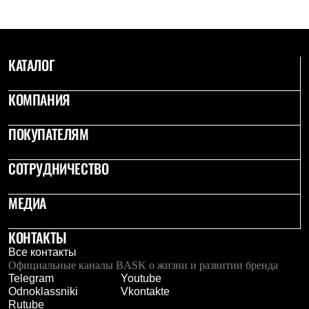
Рубашки
Футболки
Толстовки
Брюки
КАТАЛОГ
Термобелье
Теплое термобелье
Среднее термобелье
КОМПАНИЯ
Легкое термобелье
Флисовая одежда
Куртки
ПОКУПАТЕЛЯМ
Брюки
Детская одежда
СОТРУДНИЧЕСТВО
Утепленная пухом
Комбинезоны
Куртки
МЕДИА
Брюки
Утепленная синтетикой
КОНТАКТЫ
Комбинезоны
Куртки
Все контакты
Брюки
Официальные каналы BASK о жизни и развитии бренда
Лёгкая одежда
Telegram
Youtube
Футболки
Odnoklassniki
Vkontakte
Толстовки
Rutube