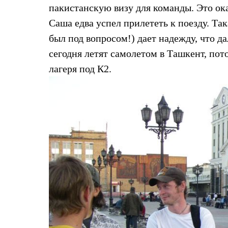
Толстовки
пакистанскую визу для команды. Это ока
Брюки
Саша едва успел прилететь к поезду. Та
Софтшелл одежда
Куртки
был под вопросом!) дает надежду, что да
Флисовая одежда
сегодня летят самолетом в Ташкент, по
Куртки
Брюки
лагеря под К2.
Жилеты
Комбинезоны
Термобелье
Комплект термобелья
Снаряжение
Палатки и тенты
Палатки
Тенты
Аксессуары для палаток
Рюкзаки
Экспедиционные
Легкоходные
Альпинистские
Городские
Аксессуары для рюкзаков
Спальные мешки
Пуховые