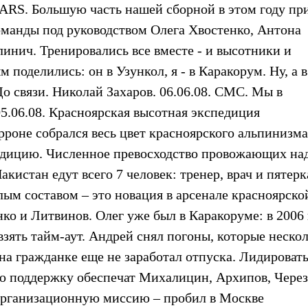
ARS. Большую часть нашей сборной в этом году пр
команды под руководством Олега Хвостенко, Антона
инич. Тренировались все вместе - и высотники и
поделились: он в Узункол, я - в Каракорум. Ну, а в
о связи. Николай Захаров. 06.06.08. СМС. Мы в
5.06.08. Красноярская высотная экспедиция
рроне собрался весь цвет красноярского альпинизма
дицию. Численное превосходство провожающих на
истан едут всего 7 человек: тренер, врач и пятерк
ым составом – это новация в арсенале красноярско
ко и Литвинов. Олег уже был в Каракоруме: в 2006
зять тайм-аут. Андрей снял погоны, которые неско
а гражданке еще не заработал отпуска. Лидировать
ую поддержку обеспечат Михалицин, Архипов, Через
организационную миссию – пробил в Москве