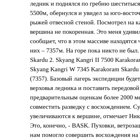
ледник и поднялся по гребню шеститыся
Жилеты
Термобелье
5500м, обернулся и увидел за юго-вост
Теплое термобелье
рыжей отвесной стеной. Посмотрел на к
Среднее термобелье
Легкое термобелье
вершина не покоренная. Это меня удивил
Лёгкая одежда
Футболки
сообщает, что в этом массиве находятс
Рубашки
них – 7357м. На горе пока никто не был.
Толстовки
Брюки
Skardu 2. Skyang Kangri II 7500 Karakor
Шорты
Skyang Kangri W 7345 Karakoram Skardu
Женская одежда
Утепленная пухом
(7357). Базовый лагерь экспедиции буде
Куртки
Брюки
верховья ледника и поставить передовой
Жилеты
предварительным оценкам более 2000 ме
Утепленная синтетикой
Куртки
совместить разведку с восхождением. С
Брюки
увеличиваются к вершине, отмечает Нико
Штормовая одежда
Куртки
Это, конечно, - BASK. Пуховки, ветроза
Софтшелл одежда
нам помогло совершить восхождения на Т
Куртки