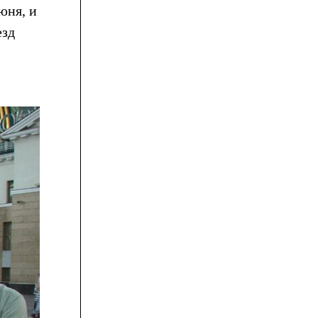
юня, и
езд
,