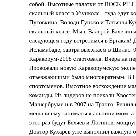
Брюки
собой. Высотные палатки от ROCK PILL
Лёгкая одежда
Рубашки
скальный класс в Узунколе - туда едут 
Футболки
Пуговкина, Володи Гунько и Татьяны Кул
Толстовки
Брюки
скальный класс. Мы с Валерой Балезиным 
Термобелье
следующем году встретимся в Ергаках! Д
Теплое термобелье
Среднее термобелье
Исламабаде, завтра выезжаем в Шилас. 0
Легкое термобелье
Каракорум-2008 стартовала. Вчера на пе
Флисовая одежда
Куртки
Провожали новую Каракорумскую экспе
Брюки
Детская одежда
отъезжающими было многократным. В Пак
Утепленная пухом
спортсменов. Высотное восхождение мал
Комбинезоны
Куртки
команды. Из лидеров не поехали Хвостен
Брюки
Машербруме и в 2007 на Транго. Решил в
Утепленная синтетикой
Комбинезоны
мешали ему заниматься альпинизмом, а н
Куртки
Брюки
этот раз будут Беляев и Логинов, мощн
Лёгкая одежда
Доктор Кухарев уже выполнил важную 
Футболки