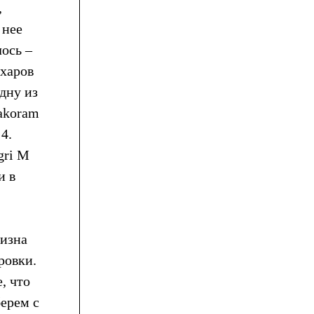
,
 нее
ось –
ахаров
дну из
rakoram
4.
gri M
и в
тизна
ровки.
, что
берем с