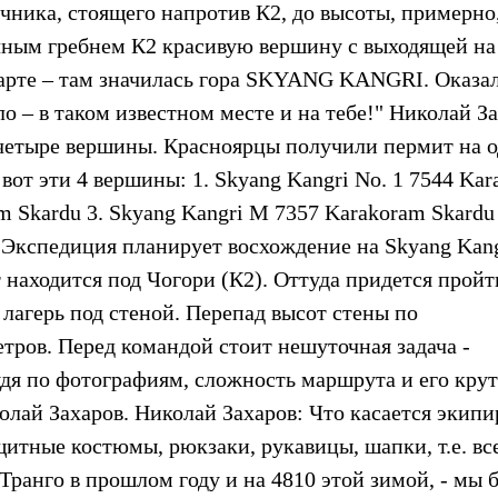
чника, стоящего напротив К2, до высоты, примерно
очным гребнем К2 красивую вершину с выходящей на
арте – там значилась гора SKYANG KANGRI. Оказал
о – в таком известном месте и на тебе!" Николай З
я четыре вершины. Красноярцы получили пермит на о
 вот эти 4 вершины: 1. Skyang Kangri No. 1 7544 Ka
am Skardu 3. Skyang Kangri M 7357 Karakoram Skardu 
 Экспедиция планирует восхождение на Skyang Kan
т находится под Чогори (К2). Оттуда придется пройт
 лагерь под стеной. Перепад высот стены по
тров. Перед командой стоит нешуточная задача -
удя по фотографиям, сложность маршрута и его кру
лай Захаров. Николай Захаров: Что касается экипи
щитные костюмы, рюкзаки, рукавицы, шапки, т.е. все
ранго в прошлом году и на 4810 этой зимой, - мы 