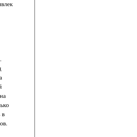
ивлек
.
д
а
й
 на
лько
 в
ов.