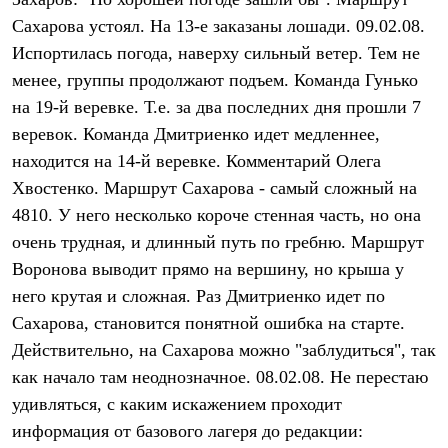
Термобелье
Сахарова устоял. На 13-е заказаны лошади. 09.02.08.
Теплое термобелье
Среднее термобелье
Испортилась погода, наверху сильный ветер. Тем не
Легкое термобелье
менее, группы продолжают подъем. Команда Гунько
Лёгкая одежда
Футболки
на 19-й веревке. Т.е. за два последних дня прошли 7
Рубашки
веревок. Команда Дмитриенко идет медленнее,
Толстовки
Брюки
находится на 14-й веревке. Комментарий Олега
Шорты
Хвостенко. Маршрут Сахарова - самый сложный на
Женская одежда
4810. У него несколько короче стенная часть, но она
Утепленная пухом
Куртки
очень трудная, и длинный путь по гребню. Маршрут
Брюки
Воронова выводит прямо на вершину, но крыша у
Жилеты
Утепленная синтетикой
него крутая и сложная. Раз Дмитриенко идет по
Куртки
Сахарова, становится понятной ошибка на старте.
Брюки
Действительно, на Сахарова можно "заблудиться", так
Штормовая одежда
Куртки
как начало там неоднозначное. 08.02.08. Не перестаю
Софтшелл одежда
удивляться, с каким искажением проходит
Куртки
Брюки
информация от базового лагеря до редакции:
Лёгкая одежда