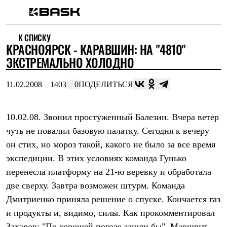
Каталог
К СПИСКУ
Интернет-магазин
КРАСНОЯРСК - КАРАВШИН: НА "4810"
Мужская одежда
Утепленная пухом
ЭКСТРЕМАЛЬНО ХОЛОДНО
Куртки
Брюки
11.02.2008
1403
0
ПОДЕЛИТЬСЯ
Жилеты
Комбинезоны
Утепленная синтетикой
Куртки
10.02.08. Звонил простуженный Балезин. Вчера ветер
Брюки
чуть не повалил базовую палатку. Сегодня к вечеру
Штормовая одежда
он стих, но мороз такой, какого не было за все время
Куртки
Брюки
экспедиции. В этих условиях команда Гунько
Софтшелл одежда
перенесла платформу на 21-ю веревку и обработала
Куртки
Брюки
две сверху. Завтра возможен штурм. Команда
Флисовая одежда
Дмитриенко приняла решение о спуске. Кончается газ
Куртки
Брюки
и продукты и, видимо, силы. Как прокомментировал
Жилеты
Захаров: "По хорошей погоде зашли бы". Маршрут