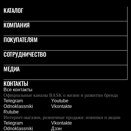
С синтетическим утеплителем
КАТАЛОГ
Аксессуары для спальников
Сумки и баулы
Баулы
КОМПАНИЯ
Кошельки
Сумки
Гермомешки
ПОКУПАТЕЛЯМ
Полезные аксессуары
Книги
СОТРУДНИЧЕСТВО
Еда
Коврики
Обувь
МЕДИА
Женская обувь
Сапоги
Ботинки
КОНТАКТЫ
Мужская обувь
Все контакты
Ботинки
Официальные каналы BASK о жизни и развитии бренда
Кроссовки
Telegram
Youtube
Сапоги
Odnoklassniki
Vkontakte
Гамаши и бахилы
Rutube
Гамаши
Интернет-магазин, розничные продажи: новинки и акции
Бахилы
Telegram
Vkontakte
Тапочки и чуни
Odnoklassniki
Дзэн