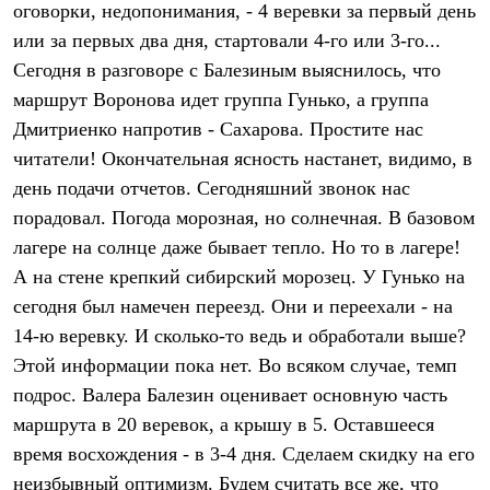
оговорки, недопонимания, - 4 веревки за первый день
Рубашки
Футболки
или за первых два дня, стартовали 4-го или 3-го...
Толстовки
Сегодня в разговоре с Балезиным выяснилось, что
Брюки
маршрут Воронова идет группа Гунько, а группа
Термобелье
Теплое термобелье
Дмитриенко напротив - Сахарова. Простите нас
Среднее термобелье
читатели! Окончательная ясность настанет, видимо, в
Легкое термобелье
Флисовая одежда
день подачи отчетов. Сегодняшний звонок нас
Куртки
порадовал. Погода морозная, но солнечная. В базовом
Брюки
Детская одежда
лагере на солнце даже бывает тепло. Но то в лагере!
Утепленная пухом
А на стене крепкий сибирский морозец. У Гунько на
Комбинезоны
сегодня был намечен переезд. Они и переехали - на
Куртки
Брюки
14-ю веревку. И сколько-то ведь и обработали выше?
Утепленная синтетикой
Этой информации пока нет. Во всяком случае, темп
Комбинезоны
Куртки
подрос. Валера Балезин оценивает основную часть
Брюки
маршрута в 20 веревок, а крышу в 5. Оставшееся
Лёгкая одежда
время восхождения - в 3-4 дня. Сделаем скидку на его
Футболки
Толстовки
неизбывный оптимизм. Будем считать все же, что