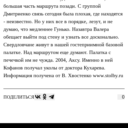
Брюки
большая часть маршрута позади. С группой
Софтшелл одежда
Куртки
Дмитриенко связь сегодня была плохая, где находятся
Флисовая одежда
- неизвестно. Но у них все в порядке, лезут, и не
Куртки
Брюки
думаю, что медленнее Гунько. Назавтра Валера
Жилеты
обещает выйти под стену и узнать все досконально.
Комбинезоны
Свердловчане живут в нашей гостеприимной базовой
Термобелье
Комплект термобелья
палатке. Над маршрутом еще думают. Палатка с
Снаряжение
печечкой им не чужда. 2004, Аксу. Именно в ней
Палатки и тенты
Палатки
Кофанов получал уколы от доктора Кухарева.
Тенты
Информация получена от В. Хвостенко www.stolby.ru
Аксессуары для палаток
Рюкзаки
Экспедиционные
Легкоходные
ПОДЕЛИТЬСЯ
0
Альпинистские
Городские
Аксессуары для рюкзаков
Спальные мешки
Пуховые
Комбинированные