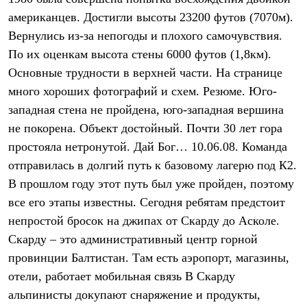
Термобелье
американцев. Достигли высоты 23200 футов (7070м).
Теплое термобелье
Среднее термобелье
Вернулись из-за непогоды и плохого самочувствия.
Легкое термобелье
По их оценкам высота стены 6000 футов (1,8км).
Лёгкая одежда
Футболки
Основные трудности в верхней части. На странице
Рубашки
много хороших фотографий и схем. Резюме. Юго-
Толстовки
западная стена не пройдена, юго-западная вершина
Брюки
Шорты
не покорена. Объект достойный. Почти 30 лет гора
Женская одежда
простояла нетронутой. Дай Бог… 10.06.08. Команда
Утепленная пухом
Куртки
отправилась в долгий путь к базовому лагерю под К2.
Брюки
В прошлом году этот путь был уже пройден, поэтому
Жилеты
Утепленная синтетикой
все его этапы известны. Сегодня ребятам предстоит
Куртки
непростой бросок на джипах от Скарду до Асколе.
Брюки
Скарду – это административный центр горной
Штормовая одежда
Куртки
провинции Балтистан. Там есть аэропорт, магазины,
Софтшелл одежда
отели, работает мобильная связь В Скарду
Куртки
Брюки
альпинисты докупают снаряжение и продукты,
Лёгкая одежда