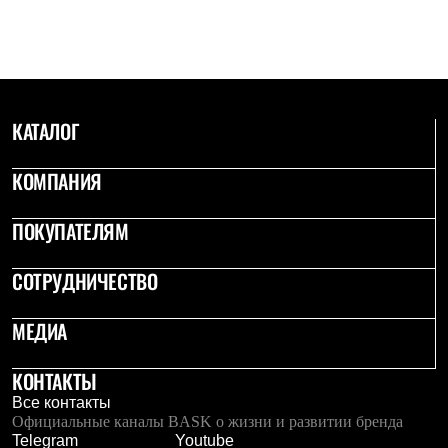
Брюки
Софтшелл одежда
Куртки
Флисовая одежда
Куртки
Брюки
Жилеты
КАТАЛОГ
Комбинезоны
Термобелье
КОМПАНИЯ
Комплект термобелья
Снаряжение
Палатки и тенты
ПОКУПАТЕЛЯМ
Палатки
Тенты
Аксессуары для палаток
СОТРУДНИЧЕСТВО
Рюкзаки
Экспедиционные
МЕДИА
Легкоходные
Альпинистские
Городские
КОНТАКТЫ
Аксессуары для рюкзаков
Все контакты
Спальные мешки
Официальные каналы BASK о жизни и развитии бренда
Пуховые
Telegram
Youtube
Комбинированные