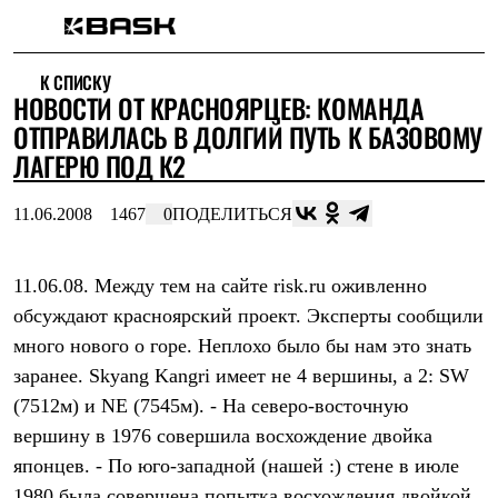
Каталог
К СПИСКУ
Интернет-магазин
НОВОСТИ ОТ КРАСНОЯРЦЕВ: КОМАНДА
Мужская одежда
Утепленная пухом
ОТПРАВИЛАСЬ В ДОЛГИЙ ПУТЬ К БАЗОВОМУ
Куртки
ЛАГЕРЮ ПОД К2
Брюки
Жилеты
Комбинезоны
11.06.2008
1467
0
ПОДЕЛИТЬСЯ
Утепленная синтетикой
Куртки
Брюки
11.06.08. Между тем на сайте risk.ru оживленно
Штормовая одежда
обсуждают красноярский проект. Эксперты сообщили
Куртки
Брюки
много нового о горе. Неплохо было бы нам это знать
Софтшелл одежда
заранее. Skyang Kangri имеет не 4 вершины, а 2: SW
Куртки
Брюки
(7512м) и NE (7545м). - На северо-восточную
Флисовая одежда
вершину в 1976 совершила восхождение двойка
Куртки
Брюки
японцев. - По юго-западной (нашей :) стене в июле
Жилеты
1980 была совершена попытка восхождения двойкой