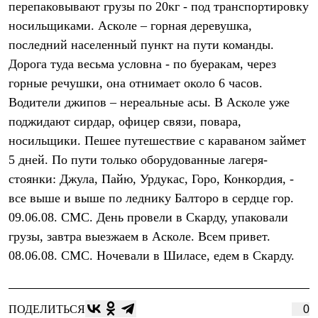
перепаковывают грузы по 20кг - под транспортировку
Рубашки
Футболки
носильщиками. Асколе – горная деревушка,
Толстовки
последний населенный пункт на пути команды.
Брюки
Дорога туда весьма условна - по буеракам, через
Термобелье
Теплое термобелье
горные речушки, она отнимает около 6 часов.
Среднее термобелье
Водители джипов – нереальные асы. В Асколе уже
Легкое термобелье
Флисовая одежда
поджидают сирдар, офицер связи, повара,
Куртки
носильщики. Пешее путешествие с караваном займет
Брюки
5 дней. По пути только оборудованные лагеря-
Детская одежда
Утепленная пухом
стоянки: Джула, Пайю, Урдукас, Горо, Конкордия, -
Комбинезоны
все выше и выше по леднику Балторо в сердце гор.
Куртки
Брюки
09.06.08. СМС. День провели в Скарду, упаковали
Утепленная синтетикой
грузы, завтра выезжаем в Асколе. Всем привет.
Комбинезоны
Куртки
08.06.08. СМС. Ночевали в Шиласе, едем в Скарду.
Брюки
Лёгкая одежда
Футболки
Толстовки
ПОДЕЛИТЬСЯ
0