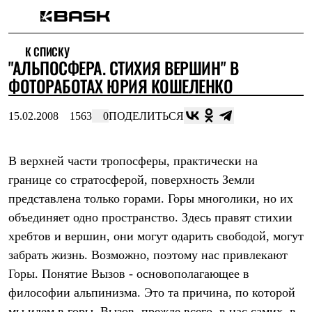
Каталог
К СПИСКУ
Интернет-магазин
"АЛЬПОСФЕРА. СТИХИЯ ВЕРШИН" В
Мужская одежда
Утепленная пухом
ФОТОРАБОТАХ ЮРИЯ КОШЕЛЕНКО
Куртки
Брюки
15.02.2008
1563
0
ПОДЕЛИТЬСЯ
Жилеты
Комбинезоны
Утепленная синтетикой
Куртки
В верхней части тропосферы, практически на
Брюки
границе со стратосферой, поверхность Земли
Штормовая одежда
представлена только горами. Горы многолики, но их
Куртки
Брюки
объединяет одно пространство. Здесь правят стихии
Софтшелл одежда
хребтов и вершин, они могут одарить свободой, могут
Куртки
Брюки
забрать жизнь. Возможно, поэтому нас привлекают
Флисовая одежда
Горы. Понятие Вызов - основополагающее в
Куртки
Брюки
философии альпинизма. Это та причина, по которой
Жилеты
мы идем в горы. Вызов, прежде всего, в нас самих, в