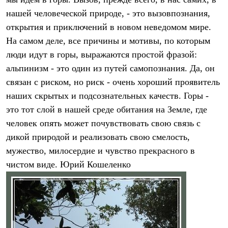
Термобелье
нашей человеческой природе, - это вызовпознания,
Теплое термобелье
Среднее термобелье
открытия и приключений в новом неведомом мире.
Легкое термобелье
На самом деле, все причины и мотивы, по которым
Лёгкая одежда
Футболки
люди идут в горы, выражаются простой фразой:
Рубашки
альпинизм - это один из путей самопознания. Да, он
Толстовки
Брюки
связан с риском, но риск - очень хороший проявитель
Шорты
наших скрытых и подсознательных качеств. Горы -
Женская одежда
это тот слой в нашей среде обитания на Земле, где
Утепленная пухом
Куртки
человек опять может почувствовать свою связь с
Брюки
дикой природой и реализовать свою смелость,
Жилеты
Утепленная синтетикой
мужество, милосердие и чувство прекрасного в
Куртки
чистом виде. Юрий Кошеленко
Брюки
Штормовая одежда
Куртки
Софтшелл одежда
Куртки
Брюки
Лёгкая одежда