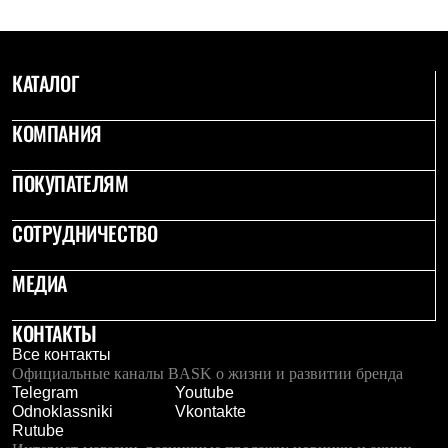
Термобелье
Теплое термобелье
Среднее термобелье
Легкое термобелье
КАТАЛОГ
Лёгкая одежда
Футболки
Рубашки
КОМПАНИЯ
Толстовки
Брюки
ПОКУПАТЕЛЯМ
Шорты
Женская одежда
Утепленная пухом
СОТРУДНИЧЕСТВО
Куртки
Брюки
Жилеты
МЕДИА
Утепленная синтетикой
Куртки
КОНТАКТЫ
Брюки
Штормовая одежда
Все контакты
Куртки
Официальные каналы BASK о жизни и развитии бренда
Софтшелл одежда
Telegram
Youtube
Куртки
Odnoklassniki
Vkontakte
Брюки
Rutube
Лёгкая одежда