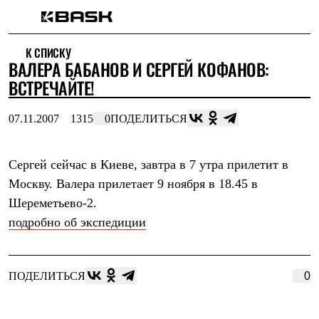
Каталог
К СПИСКУ
Интернет-магазин
ВАЛЕРА БАБАНОВ И СЕРГЕЙ КОФАНОВ:
Мужская одежда
Утепленная пухом
ВСТРЕЧАЙТЕ!
Куртки
Брюки
07.11.2007
1315
0
ПОДЕЛИТЬСЯ
Жилеты
Комбинезоны
Утепленная синтетикой
Куртки
Сергей сейчас в Киеве, завтра в 7 утра прилетит в
Брюки
Москву. Валера прилетает 9 ноября в 18.45 в
Штормовая одежда
Шереметьево-2.
Куртки
Брюки
подробно об экспедиции
Софтшелл одежда
Куртки
Брюки
Флисовая одежда
ПОДЕЛИТЬСЯ
0
Куртки
Брюки
Жилеты