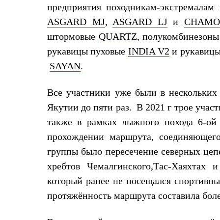
Брюки
предприятия походникам-экстремалам
Лёгкая одежда
Рубашки
ASGARD MJ
,
ASGARD LJ
и
CHAMO
Футболки
штормовые
QUARTZ
, полукомбинезон
Толстовки
Брюки
рукавицы пуховые
INDIA V2
и рукавицы
Термобелье
SAYAN
.
Теплое термобелье
Среднее термобелье
Легкое термобелье
Все участники уже были в нескольких
Флисовая одежда
Куртки
Якутии до пяти раз. В 2021 г трое учас
Брюки
также в рамках лыжного похода 6-ой
Детская одежда
Утепленная пухом
прохождении маршрута, соединяющег
Комбинезоны
Куртки
группы было пересечение северных цеп
Брюки
хребтов Чемалгинского,Тас-Хаяхтах 
Утепленная синтетикой
Комбинезоны
который ранее не посещался спортивны
Куртки
протяжённость маршрута составила боле
Брюки
Лёгкая одежда
Футболки