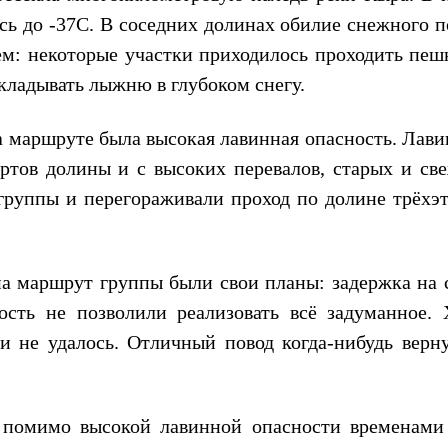
ь до -37С. В соседних долинах обилие снежного п
ем: некоторые участки приходилось проходить пеш
кладывать лыжню в глубоком снегу.
на маршруте была высокая лавинная опасность. Лав
ртов долины и с высоких перевалов, старых и све
 группы и перегораживали проход по долине трёхэ
на маршрут группы были свои планы: задержка на с
ость не позволили реализовать всё задуманное. 
 не удалось. Отличный повод когда-нибудь верну
– помимо высокой лавинной опасности временами