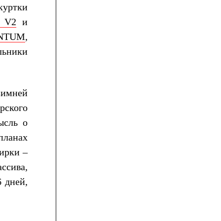
куртки
 V2
и
NTUM
,
альники
зимней
ерского
ысль о
планах
ирки –
ссива,
 дней,