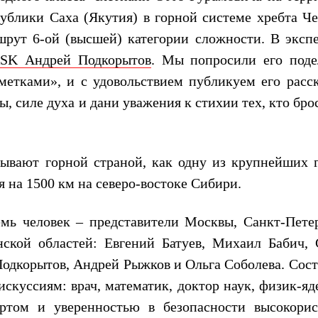
ублики Саха (Якутия) в горной системе хребта Че
рут 6-ой (высшей) категории сложности. В эксп
SK Андрей Подкорытов
. Мы попросили его поде
етками», и с удовольствием публикуем его расск
ы, силе духа и дани уважения к стихии тех, кто бро
зывают горной страной, как одну из крупнейших 
 на 1500 км на северо-востоке Сибири.
мь человек – представители Москвы, Санкт-Петер
ской областей: Евгений Батуев, Михаил Бабич, 
одкорытов, Андрей Рыжков и Ольга Соболева. Сост
искуссиям: врач, математик, доктор наук, физик-я
ртом и уверенностью в безопасности высокорис