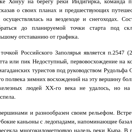
лке Хонуу на берегу реки Индигирка, команда п
сказав о своих планах и предшествующих путешес
 осуществлялась на вездеходе и снегоходах. Сос
браться до планируемой точки старта под ск
льшому отставанию от графика.
очкой Российского Заполярья является п.2547 (2
атта или пик Недоступный, первовосхождение на к
агаданских туристов под руководством Рудольфа С
го полвека зимних восхождений на эту вершину бол
железных людей XX-го века не удалось, но на
спела.
вершинами и разнообразен своим рельефом. Встре
убокие каньоны с ледопадами, напоминающие базал
ересекла многокилометровую наледь реки Кыра. В 