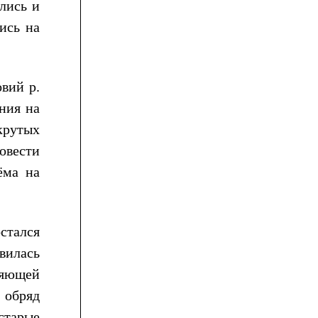
лись и
ись на
вий р.
ния на
крутых
овести
ёма на
остался
вилась
ляющей
 обряд
старые