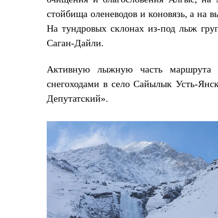
Коллекции
стойбища оленеводов и коновязь, а на в
PEAK
ЗА ПОЛЯРНЫМ КРУГОМ
На тундровых склонах из-под лыж гру
TREK
Саган-Дайли.
BASK kids
CITY
BASK juno
Активную лыжную часть маршрута з
ИДЁМ В ПОХОД
Дневник капитана
снегоходами в село Сайылык Усть-Янск
Каталог дилеров
Депутатский».
Компания
Баск сегодня
История
Отцы основатели
Производство
Баск в вашем городе
Контроль качества
Технологии
Команда Баск
Сотрудничество
Дилерам
Стать дилером
Корпоративным клиентам