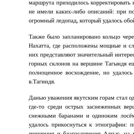
маршрута приходилось корректировать н
Тапочки и чуни
Тапочки
не имели каких-либо описаний: при п
Чуни
Уход за обувью
огромный ледопад, который удалось обо
Аксессуары
Головные уборы
Также было запланировано кольцо через
Шапки
Балаклавы и маски
Нахатта, где расположены мощные и с
Кепки и бейсболки
Повязки
них представляют значительный интерес
Шарфы
горных склонов на вершине Тагындя е
Панамы
Перчатки и рукавицы
полноценное восхождение, но удалось
Перчатки
в.Тагиндя.
Рукавицы
Носки
Полезные аксессуары
Данью уважения якутским горам стал од
Брелки
Ремни
где-то среди острых заснеженных вер
Шевроны
снежными баранами и одиноким лосём
Опушки
Термоковрики
удалось прикоснуться к этнографии: 
Уход за одеждой
В Арктику
очищения и благословения Алгыс, на