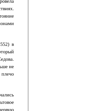
ровела
твиях.
тояние
лонами
552) в
оторый
едова.
ьше не
 плечо
чались
ьтовое
первую