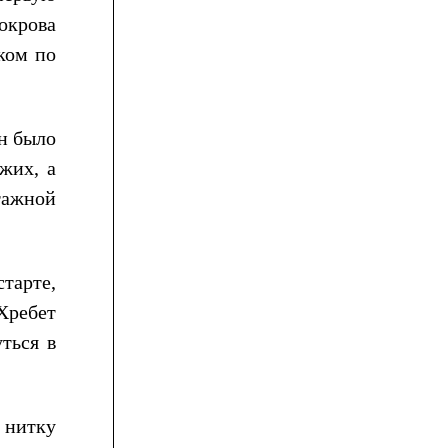
окрова
ком по
ин было
жих, а
тажной
тарте,
Хребет
ться в
 нитку