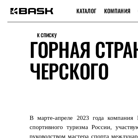
КАТАЛОГ
КОМПАНИЯ
Каталог
Интернет-магазин
К СПИСКУ
Мужская одежда
ГОРНАЯ СТРА
Утепленная пухом
Куртки
Брюки
ЧЕРСКОГО
Жилеты
Комбинезоны
Утепленная синтетикой
Куртки
Брюки
Штормовая одежда
Куртки
Брюки
Софтшелл одежда
Куртки
В марте-апреле 2023 года компания
Брюки
Флисовая одежда
спортивного туризма России, участв
Куртки
руководством мастера спорта междунар
Брюки