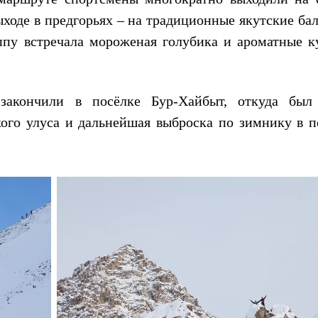
ыходе в предгорьях – на традиционные якутские ба
ппу встречала мороженая голубика и ароматные к
акончили в посёлке Бур-Хайбыт, откуда был
ого улуса и дальнейшая выброска по зимнику в п