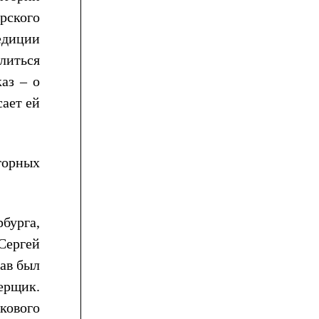
рского
едиции
литься
аз – о
сает ей
горных
бурга,
Сергей
ав был
дерщик.
кового