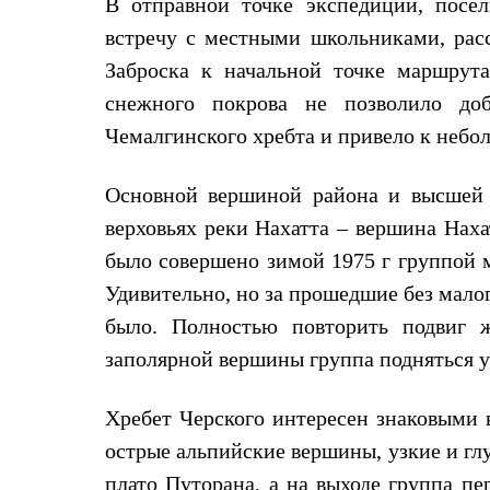
В отправной точке экспедиции, посё
Толстовки
Брюки
встречу с местными школьниками, рас
Софтшелл одежда
Заброска к начальной точке маршрута
Куртки
Флисовая одежда
снежного покрова не позволило до
Куртки
Чемалгинского хребта и привело к небо
Брюки
Жилеты
Комбинезоны
Основной вершиной района и высшей т
Термобелье
Комплект термобелья
верховьях реки Нахатта – вершина Нах
Снаряжение
было совершено зимой 1975 г группой м
Палатки и тенты
Палатки
Удивительно, но за прошедшие без мало
Тенты
Аксессуары для палаток
было. Полностью повторить подвиг 
Рюкзаки
заполярной вершины группа подняться у
Экспедиционные
Легкоходные
Альпинистские
Хребет Черского интересен знаковыми 
Городские
Аксессуары для рюкзаков
острые альпийские вершины, узкие и гл
Спальные мешки
плато Путорана, а на выходе группа п
Пуховые