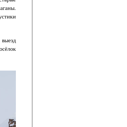
лаганы.
устики
 выезд
осёлок