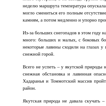
Комбинированные
неделю маршрута температура опускалас
С синтетическим утеплителем
могло смениться его полным отсутстви
Аксессуары для спальников
Сумки и баулы
камням, а потом медленно и упорно про
Баулы
Кошельки
Сумки
Из-за больших снегопадов в этом году 
Гермомешки
много: больших и малых, с боковых бо
Полезные аксессуары
Книги
некоторые лавины сходили на глазах у
Еда
снежной горой.
Коврики
Обувь
Женская обувь
Всего не успеть – у якутской природы 
Сапоги
Ботинки
снежная обстановка и лавинная опасн
Мужская обувь
Хадаранья и Томмотский массив пройти
Ботинки
Кроссовки
район.
Сапоги
Гамаши и бахилы
Гамаши
Якутская природа не давала скучать 
Бахилы