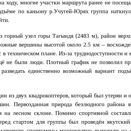
а ходу, многие участки маршрута ранее не посеща
одъёме по каньону р.Учугей-Юрях группа наткнул
йти.
 горный узел горы Тагындя (2483 м), район верхо
ложные вершины высотой около 2.5 км – восхожде
 в техническом плане. Из-за труднодоступности и 
щё не были люди. Плотный график не позволил пр
 разведать единственно возможный вариант подъ
ин из двух квадрокоптеров, который был утерян и 
шин. Первозданная природа безлюдного района я
 на лесном склоне. Помимо спортивной состав
перед стартом для группы был проведён якутский
 маршруте спортсмены многократно выходили на 