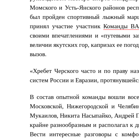
Жилеты
Момского и Усть-Янского районов респ
Термобелье
Теплое термобелье
был пройден спортивный лыжный марш
Среднее термобелье
принял участие участник
Команды BA
Легкое термобелье
Лёгкая одежда
своими впечатлениями и «путевыми зам
Футболки
величии якутских гор, капризах ее погод
Рубашки
Толстовки
вызов.
Брюки
Шорты
Женская одежда
«Хребет Черского часто и по праву на
Утепленная пухом
систем России и Евразии, протянувшейся
Куртки
Брюки
Жилеты
В состав опытной команды вошли восе
Утепленная синтетикой
Куртки
Московской, Нижегородской и Челябин
Брюки
Мукаилов, Никита Насыпайко, Андрей П
Штормовая одежда
Куртки
крайне разнообразным и располагал к д
Софтшелл одежда
Вести интересные разговоры с комфо
Куртки