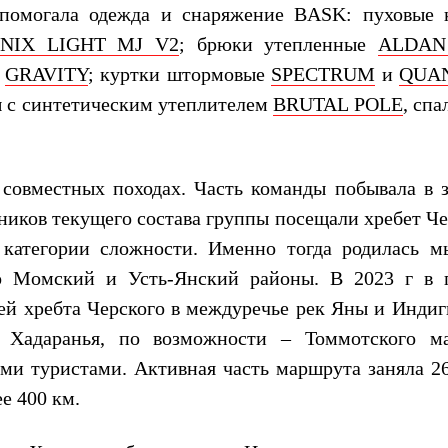
 помогала одежда и снаряжение BASK: пуховые 
NIX LIGHT MJ V2
; брюки утепленные
ALDAN
ы
GRAVITY
; куртки штормовые
SPECTRUM
и
QUA
 с синтетическим утеплителем
BRUTAL POLE
, сп
 совместных походах. Часть команды побывала в 
тников текущего состава группы посещали хребет Ч
 категории сложности. Именно тогда родилась м
о Момский и Усть-Янский районы. В 2023 г в 
ей хребта Черского в междуречье рек Яны и Индиг
и Хадаранья, по возможности – Томмотского ма
ми туристами. Активная часть маршрута заняла 26
е 400 км.