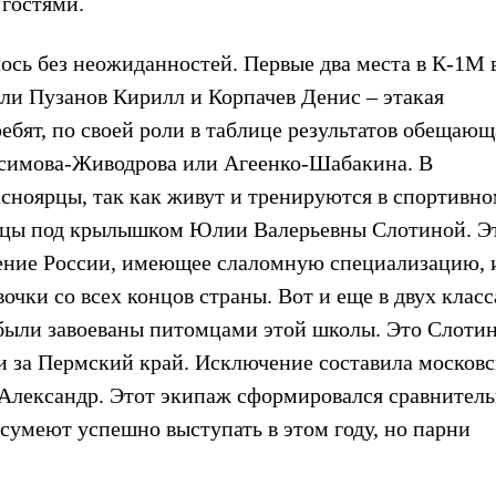
 гостями.
шлось без неожиданностей. Первые два места в К-1М
ли Пузанов Кирилл и Корпачев Денис – этакая
бят, по своей роли в таблице результатов обещающ
асимова-Живодрова или Агеенко-Шабакина. В
асноярцы, так как живут и тренируются в спортивн
ницы под крылышком Юлии Валерьевны Слотиной. Э
дение России, имеющее слаломную специализацию, 
чки со всех концов страны. Вот и еще в двух класс
 были завоеваны питомцами этой школы. Это Слоти
и за Пермский край. Исключение составила московс
 Александр. Этот экипаж сформировался сравнител
а сумеют успешно выступать в этом году, но парни