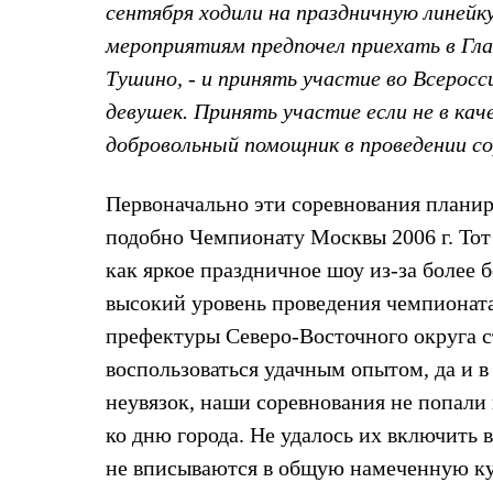
сентября ходили на праздничную линейк
Жилеты
Термобелье
мероприятиям предпочел приехать в Гл
Теплое термобелье
Тушино, - и принять участие во Всеросс
Среднее термобелье
Легкое термобелье
девушек. Принять участие если не в ка
Лёгкая одежда
Футболки
добровольный помощник в проведении со
Рубашки
Толстовки
Первоначально эти соревнования планиро
Брюки
Шорты
подобно Чемпионату Москвы 2006 г. Тот
Женская одежда
Утепленная пухом
как яркое праздничное шоу из-за более 
Куртки
высокий уровень проведения чемпионата
Брюки
Жилеты
префектуры Северо-Восточного округа с
Утепленная синтетикой
воспользоваться удачным опытом, да и в
Куртки
Брюки
неувязок, наши соревнования не попали
Штормовая одежда
Куртки
ко дню города. Не удалось их включить в
Софтшелл одежда
не вписываются в общую намеченную ку
Куртки