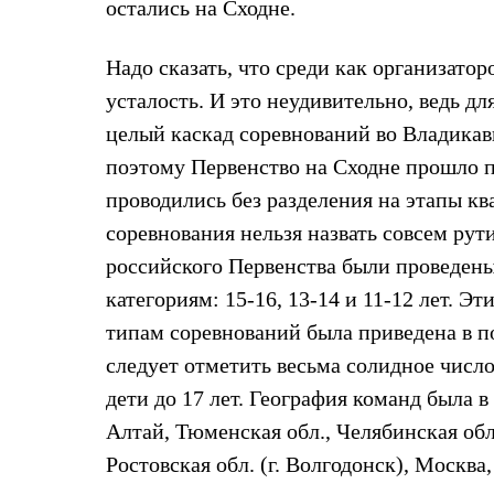
Брюки
остались на Сходне.
Лёгкая одежда
Рубашки
Футболки
Надо сказать, что среди как организато
Толстовки
усталость. И это неудивительно, ведь дл
Брюки
Термобелье
целый каскад соревнований во Владикав
Теплое термобелье
поэтому Первенство на Сходне прошло 
Среднее термобелье
Легкое термобелье
проводились без разделения на этапы к
Флисовая одежда
соревнования нельзя назвать совсем ру
Куртки
Брюки
российского Первенства были проведены
Детская одежда
Утепленная пухом
категориям: 15-16, 13-14 и 11-12 лет. 
Комбинезоны
типам соревнований была приведена в п
Куртки
Брюки
следует отметить весьма солидное число
Утепленная синтетикой
дети до 17 лет. География команд была 
Комбинезоны
Куртки
Алтай, Тюменская обл., Челябинская обл
Брюки
Ростовская обл. (г. Волгодонск), Москва
Лёгкая одежда
Футболки