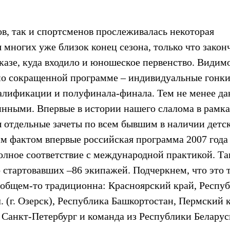
ров, так и спортсменов прослеживалась некоторая
я многих уже близок конец сезона, только что закон
казе, куда входило и юношеское первенство. Видим
по сокращенной программе – индивидуальные гонк
валификации и полуфинала-финала. Тем не менее д
тинными. Впервые в истории нашего слалома в рамк
 отдельные зачеты по всем бывшим в наличии детс
Этим фактом впервые российская программа 2007 года
олное соответствие с международной практикой. Т
 стартовавших –86 экипажей. Подчеркнем, что это 
в общем-то традиционна: Красноярский край, Респу
. (г. Озерск), Республика Башкортостан, Пермский 
, Санкт-Петербург и команда из Республики Беларус