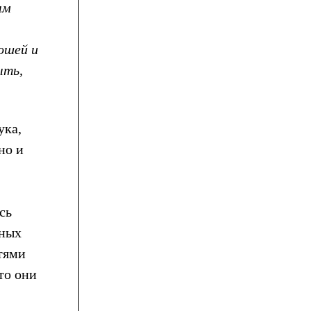
ым
ошей и
ыть,
ука,
но и
сь
чных
тями
то они