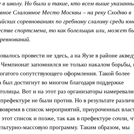
у в школу. Но были и такие, кто всем выше указанн
авное Слаломное Место Москвы – на реку Сходню в
ийских соревнованиях по гребному слалому среди юн
честве спортсмена, то как болельщик или, может б
ревнований.
валось провести не здесь, а на Яузе в районе аквед
 Чемпионат запомнился не только накалом борьбы, 
богатого сопутствующего оформления. Такой более
 был достигнут во многом благодаря поддержке
толицы. Вот и на этот раз организаторы намеревали
 префектуре не были против. Но в результате разли
 вовремя в список мероприятий, приуроченных влас
 этот список и позже, так как в префектуре сочли, ч
льтурно-массовую программу. Таким образом, мы