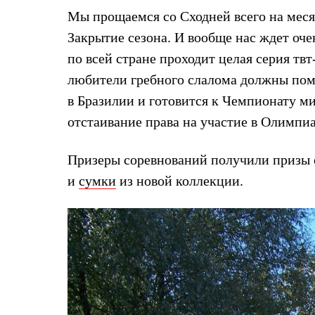
Комбинированные
Мы прощаемся со Сходней всего на меся
С синтетическим утеплителем
Закрытие сезона. И вообще нас ждет оче
Аксессуары для спальников
Сумки и баулы
по всей стране проходит целая серия тв
Баулы
любители гребного слалома должны помн
Кошельки
Сумки
в Бразилии и готовится к Чемпионату ми
Гермомешки
Полезные аксессуары
отстаивание права на участие в Олимпиа
Книги
Еда
Призеры соревнований получили призы 
Коврики
Обувь
и
сумки
из новой коллекции.
Женская обувь
Сапоги
Ботинки
Мужская обувь
Ботинки
Кроссовки
Сапоги
Гамаши и бахилы
Гамаши
Бахилы