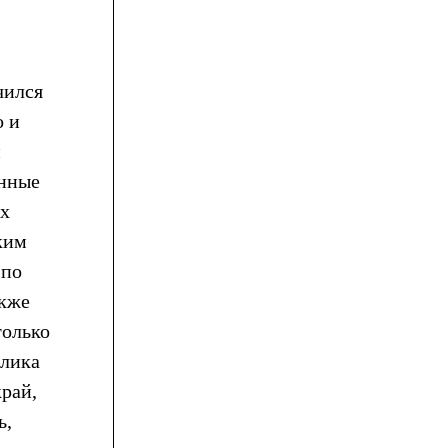
чился
о и
и
анные
ах
ким
 по
акже
только
блика
край,
ь,