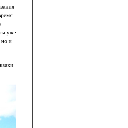
ования
время
е
ты уже
 но и
кзаки