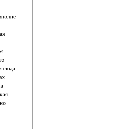
 вполне
ая
ом
то
и сюда
ах
на
кая
ьно