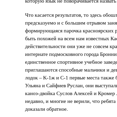
которую язык не поворачивается назвать
Толстовки
Брюки
Софтшелл одежда
Что касается результатов, то здесь обо
Куртки
предсказуемо и с большим отрывом заня
Флисовая одежда
Куртки
формирующаяся парочка красноярских ре
Брюки
Жилеты
быть похожей на всем нам известных К
Комбинезоны
действительности они уже не совсем кр
Термобелье
Комплект термобелья
интернате подмосковного города Брон
Снаряжение
единственное спортивное учебное заве
Палатки и тенты
Палатки
приглашаются способные мальчики и дево
Тенты
Аксессуары для палаток
лодок – K-1ж и С-1 первые места также
Рюкзаки
Ульяна и Сайфиев Руслан, они выступал
Экспедиционные
Легкоходные
каноэ-двойка Суслов Алексей и Кромер
Альпинистские
недавно, и многие не верили, что ребят
Городские
Аксессуары для рюкзаков
доказали обратное.
Спальные мешки
Пуховые