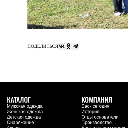
Услуги
Медиа
Где купить
ПОДЕЛИТЬСЯ
КАТАЛОГ
КОМПАНИЯ
Мужская одежда
Баск сегодня
Женская одежда
История
Детская одежда
Отцы основатели
Снаряжение
Производство
Акции
Баск в вашем городе