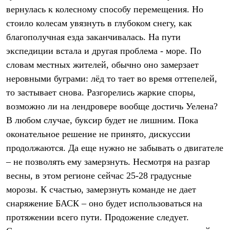
Брюки
вернулась к колесному способу перемещения. Но
Софтшелл одежда
Куртки
стоило колесам увязнуть в глубоком снегу, как
Флисовая одежда
благополучная езда заканчивалась. На пути
Куртки
экспедиции встала и другая проблема - море. По
Брюки
Жилеты
словам местных жителей, обычно оно замерзает
Комбинезоны
неровными буграми: лёд то тает во время оттепелей,
Термобелье
Комплект термобелья
то застывает снова. Разгорелись жаркие споры,
Снаряжение
возможно ли на лендровере вообще достичь Уелена?
Палатки и тенты
Палатки
В любом случае, буксир будет не лишним. Пока
Тенты
оконательное решение не принято, дискуссии
Аксессуары для палаток
продолжаются. Да еще нужно не забывать о двигателе
Рюкзаки
Экспедиционные
– не позволять ему замерзнуть. Несмотря на разгар
Легкоходные
весны, в этом регионе сейчас 25-28 градусные
Альпинистские
Городские
морозы. К счастью, замерзнуть команде не дает
Аксессуары для рюкзаков
снаряжение БАСК – оно будет использоваться на
Спальные мешки
протяжении всего пути. Продожение следует.
Пуховые
Комбинированные