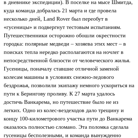
в дневнике экспедиции). В поселке на мысе Шмитда,
Рубашки
куда команда добралась 21 марта и где провела
Футболки
Толстовки
несколько дней, Land Rover был переобут в
Брюки
«гусеницы» и подвергнут тестовым испытаниям.
Термобелье
Теплое термобелье
Путешественники осторожно обошли окрестности
Среднее термобелье
городка: полярные медведи – хозяева этих мест – в
Легкое термобелье
Флисовая одежда
поисках тепла нередко располагаются на ночлег в
Куртки
непосредственной близости от человеческого жилья.
Брюки
Гусеницы, поначалу ставшие отличной заменой
Детская одежда
Утепленная пухом
колесам машины в условиях снежно-ледового
Комбинезоны
бездрожья, позволили экипажу немного ускориться на
Куртки
Брюки
пути к Берингову проливу. К 27 марта удалось
Утепленная синтетикой
достичь Ванкарема, но путешествие было не из
Комбинезоны
легких. Одно из колес-вездеходов дало трещину и
Куртки
Брюки
концу 100-километрового участка пути до Ванкарема
Лёгкая одежда
оказалось полностью сломано. Эта поломка сделала
Футболки
Толстовки
гусеницы бесполезными, и команда вынужденно