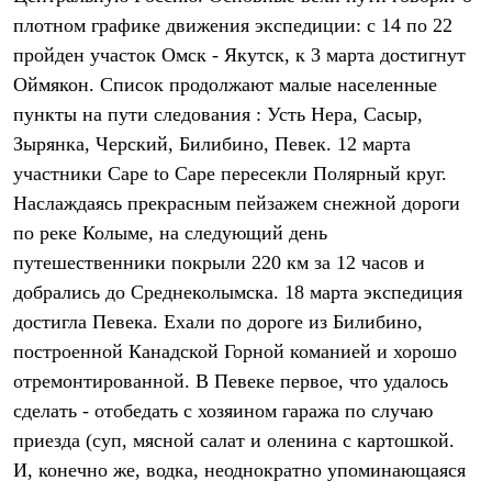
Термобелье
плотном графике движения экспедиции: с 14 по 22
Теплое термобелье
Среднее термобелье
пройден участок Омск - Якутск, к 3 марта достигнут
Легкое термобелье
Оймякон. Список продолжают малые наcеленные
Лёгкая одежда
Футболки
пункты на пути следования : Усть Нера, Сасыр,
Рубашки
Зырянка, Черский, Билибино, Певек. 12 марта
Толстовки
участники Cape to Cape пересекли Полярный круг.
Брюки
Шорты
Наслаждаясь прекрасным пейзажем снежной дороги
Женская одежда
по реке Колыме, на следующий день
Утепленная пухом
Куртки
путешественники покрыли 220 км за 12 часов и
Брюки
добрались до Среднеколымска. 18 марта экспедиция
Жилеты
достигла Певека. Ехали по дороге из Билибино,
Утепленная синтетикой
Куртки
построенной Канадской Горной команией и хорошо
Брюки
отремонтированной. В Певеке первое, что удалось
Штормовая одежда
Куртки
сделать - отобедать с хозяином гаража по случаю
Софтшелл одежда
приезда (суп, мясной салат и оленина с картошкой.
Куртки
Брюки
И, конечно же, водка, неоднократно упоминающаяся
Лёгкая одежда