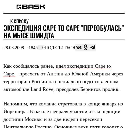
Каталог
К СПИСКУ
Интернет-магазин
ЭКСПЕДИЦИЯ CAPE TO CAPE "ПЕРЕОБУЛАСЬ"
Мужская одежда
Утепленная пухом
НА МЫСЕ ШМИДТА
Куртки
Брюки
28.03.2008
1845
0
ПОДЕЛИТЬСЯ
Жилеты
Комбинезоны
Утепленная синтетикой
Куртки
Как сообщалось ранее,
идея экспедиции Cape to
Брюки
Cape
– проехать от Англии до Южной Америки через
Штормовая одежда
территорию России на специально подготовленном
Куртки
Брюки
автомобиле Land Rove, преодолев Берингов пролив.
Софтшелл одежда
Куртки
Брюки
Напомним, что команда стратовала в конце января из
Флисовая одежда
Йоркшира. В начале февраля участники экспедиции
Куртки
достигли Москвы и за две недели пересекли
Брюки
Жилеты
Центральную Россию. Основные вехи пути говорят о