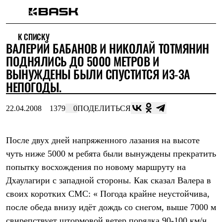
Каталог
К СПИСКУ
Интернет-магазин
ВАЛЕРИЙ БАБАНОВ И НИКОЛАЙ ТОТМЯНИН
Мужская одежда
Утепленная пухом
ПОДНЯЛИСЬ ДО 5000 МЕТРОВ И
Куртки
ВЫНУЖДЕНЫ БЫЛИ СПУСТИТСЯ ИЗ-ЗА
Брюки
НЕПОГОДЫ.
Жилеты
Комбинезоны
Утепленная синтетикой
22.04.2008
1379
0
ПОДЕЛИТЬСЯ
Куртки
Брюки
Штормовая одежда
После двух дней напряженного лазания на высоте
Куртки
Брюки
чуть ниже 5000 м ребята были вынуждены прекратить
Софтшелл одежда
попытку восхождения по новому маршруту на
Куртки
Брюки
Дхаулагири с западной стороны. Как сказал Валера в
Флисовая одежда
своих коротких СМС: « Погода крайне неустойчива,
Куртки
после обеда внизу идёт дождь со снегом, выше 7000 м
Брюки
Жилеты
свирепствует штормовой ветер порядка 90-100 км/ч.