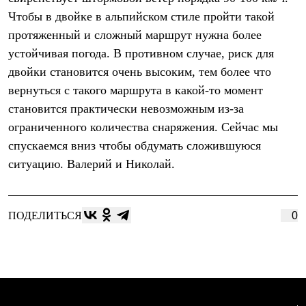
Термобелье
Чтобы в двойке в альпийском стиле пройти такой
Теплое термобелье
Среднее термобелье
протяженный и сложный маршрут нужна более
Легкое термобелье
устойчивая погода. В противном случае, риск для
Лёгкая одежда
Футболки
двойки становится очень высоким, тем более что
Рубашки
вернуться с такого маршрута в какой-то момент
Толстовки
становится практически невозможным из-за
Брюки
Шорты
ограниченного количества снаряжения. Сейчас мы
Женская одежда
спускаемся вниз чтобы обдумать сложившуюся
Утепленная пухом
Куртки
ситуацию. Валерий и Николай.
Брюки
Жилеты
Утепленная синтетикой
Куртки
ПОДЕЛИТЬСЯ
0
Брюки
Штормовая одежда
Куртки
Софтшелл одежда
Куртки
Брюки
Лёгкая одежда