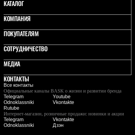
КАТАЛОГ
Рубашки
Футболки
Толстовки
КОМПАНИЯ
Брюки
Термобелье
ПОКУПАТЕЛЯМ
Теплое термобелье
Среднее термобелье
Легкое термобелье
СОТРУДНИЧЕСТВО
Флисовая одежда
Куртки
МЕДИА
Брюки
Детская одежда
Утепленная пухом
КОНТАКТЫ
Комбинезоны
Куртки
Все контакты
Брюки
Официальные каналы BASK о жизни и развитии бренда
Утепленная синтетикой
Telegram
Youtube
Комбинезоны
Odnoklassniki
Vkontakte
Куртки
Rutube
Брюки
Интернет-магазин, розничные продажи: новинки и акции
Лёгкая одежда
Telegram
Vkontakte
Футболки
Odnoklassniki
Дзэн
Толстовки