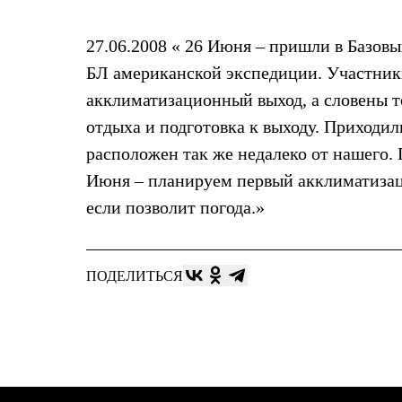
Жилеты
Термобелье
27.06.2008 « 26 Июня – пришли в Базовы
Теплое термобелье
Среднее термобелье
БЛ американской экспедиции. Участник
Легкое термобелье
Лёгкая одежда
акклиматизационный выход, а словены т
Футболки
отдыха и подготовка к выходу. Приходил
Рубашки
Толстовки
расположен так же недалеко от нашего. 
Брюки
Июня – планируем первый акклиматизаци
Шорты
Женская одежда
если позволит погода.»
Утепленная пухом
Куртки
Брюки
Жилеты
ПОДЕЛИТЬСЯ
Утепленная синтетикой
Куртки
Брюки
Штормовая одежда
Куртки
Софтшелл одежда
Куртки