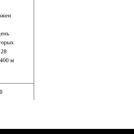
ложен
День
оторых
 28
400 м
0