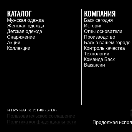
Брюки
Лёгкая одежда
КАТАЛОГ
КОМПАНИЯ
Рубашки
Футболки
Мужская одежда
Баск сегодня
Толстовки
Женская одежда
История
Брюки
Детская одежда
Отцы основатели
Термобелье
Снаряжение
Производство
Теплое термобелье
Акции
Баск в вашем городе
Среднее термобелье
Коллекции
Контроль качества
Легкое термобелье
Технологии
Флисовая одежда
Команда Баск
Куртки
Вакансии
Брюки
Детская одежда
Утепленная пухом
Комбинезоны
Куртки
Брюки
Утепленная синтетикой
Комбинезоны
НПФ БАСК ©1996-2026
Куртки
Пользовательское соглашение
Брюки
Политика конфиденциальности
Продолжая исполь
Лёгкая одежда
Футболки