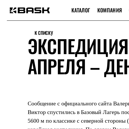
КАТАЛОГ
КОМПАНИЯ
Каталог
Интернет-магазин
К СПИСКУ
Мужская одежда
ЭКСПЕДИЦИЯ 
Утепленная пухом
Куртки
Брюки
АПРЕЛЯ – ДЕ
Жилеты
Комбинезоны
Утепленная синтетикой
Куртки
Брюки
Штормовая одежда
Куртки
Брюки
Софтшелл одежда
Сообщение с официального сайта Валери
Куртки
Брюки
Виктор спустились в Базовый Лагерь по
Флисовая одежда
5600 м по классике с северной стороны 
Куртки
Брюки