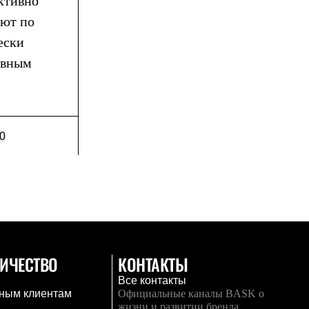
ктивно
уют по
ески
овным
0
ИЧЕСТВО
КОНТАКТЫ
Все контакты
ным клиентам
Официальные каналы BASK о
жизни и развитии бренда