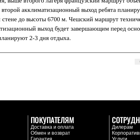
ия, выше второго лагеря французский маршрут объе
у второй акклиматизационный выход ребята планир
 стене до высоты 6700 м. Чешский маршрут технич
матизационный выход будет завершающим перед осн
планируют 2-3 дня отдыха.
ПОКУПАТЕЛЯМ
СОТРУДН
Доставка и оплата
Дилерам
Обмен и возврат
Корпоратив
Гарантия
Услуги