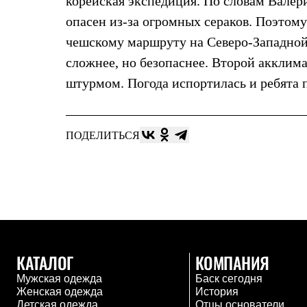
корейская экспедиция. По словам Валер
Жилеты
опасен из-за огромных сераков. Поэтом
Термобелье
Теплое термобелье
чешскому маршруту на Северо-Западной
Среднее термобелье
Легкое термобелье
сложнее, но безопаснее. Второй аккли
Лёгкая одежда
штурмом. Погода испортилась и ребята 
Футболки
Рубашки
Толстовки
Брюки
ПОДЕЛИТЬСЯ
Шорты
Женская одежда
Утепленная пухом
Куртки
Брюки
Жилеты
Утепленная синтетикой
Куртки
Брюки
Штормовая одежда
КАТАЛОГ
КОМПАНИЯ
Куртки
Мужская одежда
Баск сегодня
Софтшелл одежда
Женская одежда
История
Куртки
Детская одежда
Отцы основатели