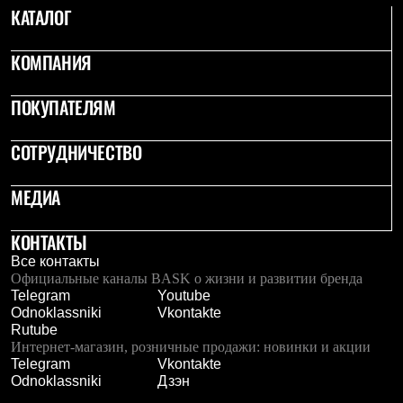
PEAK
КАТАЛОГ
ЗА ПОЛЯРНЫМ КРУГОМ
TREK
КОМПАНИЯ
BASK kids
CITY
BASK juno
ПОКУПАТЕЛЯМ
ИДЁМ В ПОХОД
Дневник капитана
Каталог дилеров
СОТРУДНИЧЕСТВО
Компания
Баск сегодня
МЕДИА
История
Отцы основатели
Производство
КОНТАКТЫ
Баск в вашем городе
Все контакты
Контроль качества
Официальные каналы BASK о жизни и развитии бренда
Технологии
Telegram
Youtube
Команда Баск
Odnoklassniki
Vkontakte
Сотрудничество
Rutube
Дилерам
Интернет-магазин, розничные продажи: новинки и акции
Стать дилером
Telegram
Vkontakte
Корпоративным клиентам
Odnoklassniki
Дзэн
Услуги
Медиа