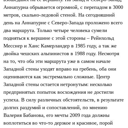
Термобелье
Аннапурна обрывается огромной, с перепадом в 3000
Теплое термобелье
Среднее термобелье
метров, скально-ледовой стеной. На сегодняшний
Легкое термобелье
день на Аннапурне с Северо-Запада проложено всего
Лёгкая одежда
Футболки
два маршрута. Только четыре человека сумели
Рубашки
подняться к вершине с этой стороны – Рейнхольд
Толстовки
Месснер и Ханс Камерландер в 1985 году, а так же
Брюки
Шорты
двойка чешских альпинистов в 1988 году. Несмотря
Женская одежда
на то, что оба эти маршрута уже в самом начале
Утепленная пухом
Куртки
Западной стены уходят вправо на гребень, оба они
Брюки
оцениваются как экстремально сложные. Центр
Жилеты
Утепленная синтетикой
Западной стены остается нетронутым: несколько
Куртки
предпринятых попыток восхождения не достигли
Брюки
успеха. В силу различных обстоятельств, в результате
Штормовая одежда
Куртки
долгих раздумий и сопоставлений, по мнению
Софтшелл одежда
Валерия Бабанова, его мечты 2009 года должны
Куртки
Брюки
воплотиться во что-то дерзкое и красивое, порой
Лёгкая одежда