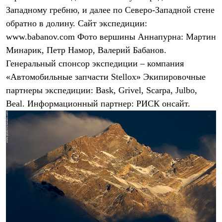
Брюки
Западному гребню, и далее по Северо-Западной стене
Софтшелл одежда
Куртки
обратно в долину. Сайт экспедиции:
Флисовая одежда
www.babanov.com Фото вершины Аннапурна: Мартин
Куртки
Брюки
Минарик, Петр Намор, Валерий Бабанов.
Жилеты
Генеральный спонсор экспедиции – компания
Комбинезоны
«Автомобильные запчасти Stellox» Экипировочные
Термобелье
Комплект термобелья
партнеры экспедиции: Bask, Grivel, Scarpa, Julbo,
Снаряжение
Beal. Информационный партнер: РИСК онсайт.
Палатки и тенты
Палатки
Тенты
Аксессуары для палаток
Рюкзаки
Экспедиционные
Легкоходные
Альпинистские
Городские
Аксессуары для рюкзаков
Спальные мешки
Пуховые
Комбинированные