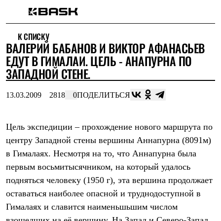
Каталог
К СПИСКУ
Интернет-магазин
ВАЛЕРИЙ БАБАНОВ И ВИКТОР АФАНАСЬЕВ
Мужская одежда
Утепленная пухом
ЕДУТ В ГИМАЛАИ. ЦЕЛЬ - АНАПУРНА ПО
Куртки
ЗАПАДНОЙ СТЕНЕ.
Брюки
Жилеты
Комбинезоны
13.03.2009
2818
0
ПОДЕЛИТЬСЯ
Утепленная синтетикой
Куртки
Брюки
Цель экспедиции – прохождение нового маршрута по
Штормовая одежда
центру Западной стены вершины Аннапурна (8091м)
Куртки
Брюки
в Гималаях. Несмотря на то, что Аннапурна была
Софтшелл одежда
первым восьмитысячником, на который удалось
Куртки
Брюки
подняться человеку (1950 г), эта вершина продолжает
Флисовая одежда
оставаться наиболее опасной и труднодоступной в
Куртки
Брюки
Гималаях и славится наименьшьшим числом
Жилеты
взошедших на её вершину. На Запад и Северо-Запад,