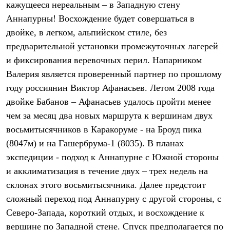
кажущееся нереальным – в Западную стену
Рубашки
Футболки
Аннапурны! Восхождение будет совершаться в
Толстовки
двойке, в легком, альпийском стиле, без
Брюки
предварительной установки промежуточных лагерей
Термобелье
Теплое термобелье
и фиксирования веревочных перил. Напарником
Среднее термобелье
Валерия является проверенный партнер по прошлому
Легкое термобелье
Флисовая одежда
году россиянин Виктор Афанасьев. Летом 2008 года
Куртки
двойке Бабанов – Афанасьев удалось пройти менее
Брюки
чем за месяц два новых маршрута к вершинам двух
Детская одежда
Утепленная пухом
восьмитысячников в Каракоруме - на Броуд пика
Комбинезоны
(8047м) и на Гашербрума-1 (8035). В планах
Куртки
Брюки
экспедиции - подход к Аннапурне с Южной стороны
Утепленная синтетикой
и акклиматизация в течение двух – трех недель на
Комбинезоны
Куртки
склонах этого восьмитысячника. Далее предстоит
Брюки
сложный переход под Аннапурну с другой стороны, с
Лёгкая одежда
Северо-Запада, короткий отдых, и восхождение к
Футболки
Толстовки
вершине по Западной стене. Спуск предполагается по