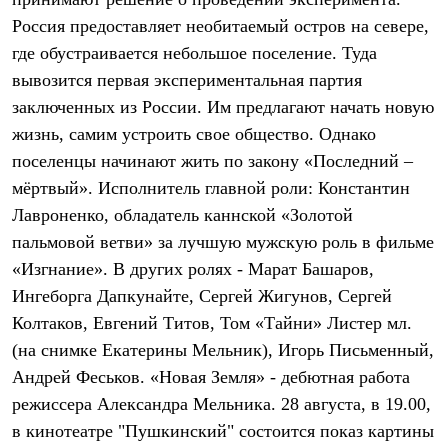
Термобелье
Россия предоставляет необитаемый остров на севере,
Теплое термобелье
Среднее термобелье
где обустраивается небольшое поселение. Туда
Легкое термобелье
вывозится первая экспериментальная партия
Лёгкая одежда
Футболки
заключенных из России. Им предлагают начать новую
Рубашки
жизнь, самим устроить свое общество. Однако
Толстовки
Брюки
поселенцы начинают жить по закону «Последний –
Шорты
мёртвый». Исполнитель главной роли: Константин
Женская одежда
Лавроненко, обладатель каннской «Золотой
Утепленная пухом
Куртки
пальмовой ветви» за лучшую мужскую роль в фильме
Брюки
«Изгнание». В других ролях - Марат Башаров,
Жилеты
Утепленная синтетикой
Ингеборга Дапкунайте, Сергей Жигунов, Сергей
Куртки
Колтаков, Евгений Титов, Том «Тайни» Листер мл.
Брюки
(на снимке Екатерины Мельник), Игорь Письменный,
Штормовая одежда
Куртки
Андрей Феськов. «Новая Земля» - дебютная работа
Софтшелл одежда
режиссера Александра Мельника. 28 августа, в 19.00,
Куртки
Брюки
в кинотеатре "Пушкинский" состоится показ картины
Лёгкая одежда