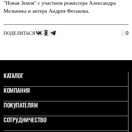
"Новая Земля" с участием режиссера Александра
Рубашки
Футболки
Мельника и актера Андрея Феськова.
Толстовки
Брюки
Термобелье
Теплое термобелье
ПОДЕЛИТЬСЯ
0
Среднее термобелье
Легкое термобелье
Флисовая одежда
Куртки
Брюки
Детская одежда
Утепленная пухом
КАТАЛОГ
Комбинезоны
Куртки
КОМПАНИЯ
Брюки
Утепленная синтетикой
Комбинезоны
ПОКУПАТЕЛЯМ
Куртки
Брюки
Лёгкая одежда
СОТРУДНИЧЕСТВО
Футболки
Толстовки