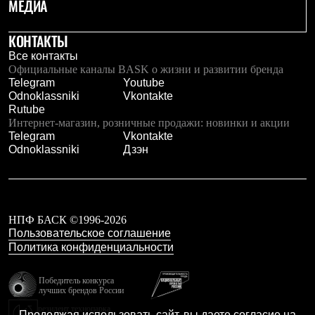
МЕДИА
Брюки
Софтшелл одежда
Куртки
КОНТАКТЫ
Флисовая одежда
Все контакты
Куртки
Официальные каналы BASK о жизни и развитии бренда
Брюки
Telegram
Youtube
Жилеты
Odnoklassniki
Vkontakte
Комбинезоны
Rutube
Термобелье
Интернет-магазин, розничные продажи: новинки и акции
Комплект термобелья
Telegram
Vkontakte
Снаряжение
Odnoklassniki
Дзэн
Палатки и тенты
Палатки
Тенты
Аксессуары для палаток
Рюкзаки
Экспедиционные
НПФ БАСК ©1996-2026
Легкоходные
Пользовательское соглашение
Альпинистские
Политика конфиденциальности
Городские
Аксессуары для рюкзаков
Победитель конкурса
Спальные мешки
лучших брендов России
Пуховые
резидент технопарка
Комбинированные
Продолжая использовать сайт, вы даете согласие на