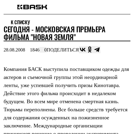
Каталог
К СПИСКУ
Интернет-магазин
СЕГОДНЯ - МОСКОВСКАЯ ПРЕМЬЕРА
Мужская одежда
Утепленная пухом
ФИЛЬМА "НОВАЯ ЗЕМЛЯ"
Куртки
Брюки
28.08.2008
1846
0
ПОДЕЛИТЬСЯ
Жилеты
Комбинезоны
Утепленная синтетикой
Куртки
Компания БАСК выступила поставщиком одежды для
Брюки
актеров и съемочной группы этой неординарной
Штормовая одежда
ленты, уже успевшей получить призы Кинотавра.
Куртки
Брюки
Действие этого фильма происходит в недалеком
Софтшелл одежда
будущем. Во всем мире отменена смертная казнь.
Куртки
Брюки
Тюрьмы переполнены. Все больше средств требуется
Флисовая одежда
для содержания осужденных на пожизненное
Куртки
Брюки
заключение. Международные организации
Жилеты
принимают решение о проведении эксперимента.