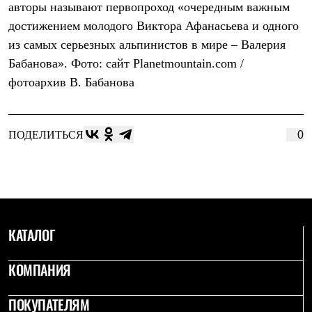
авторы называют первопроход «очередным важным
Рубашки
Футболки
достижением молодого Виктора Афанасьева и одного
Толстовки
из самых серьезных альпинистов в мире – Валерия
Брюки
Бабанова». Фото: сайт Planetmountain.com /
Термобелье
Теплое термобелье
фотоархив В. Бабанова
Среднее термобелье
Легкое термобелье
Флисовая одежда
Куртки
ПОДЕЛИТЬСЯ
0
Брюки
Детская одежда
Утепленная пухом
Комбинезоны
Куртки
Брюки
Утепленная синтетикой
КАТАЛОГ
Комбинезоны
Куртки
Брюки
КОМПАНИЯ
Лёгкая одежда
Футболки
ПОКУПАТЕЛЯМ
Толстовки