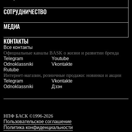
Брюки
Софтшелл одежда
СОТРУДНИЧЕСТВО
Куртки
Флисовая одежда
Куртки
МЕДИА
Брюки
Жилеты
КОНТАКТЫ
Комбинезоны
Термобелье
Все контакты
Комплект термобелья
Официальные каналы BASK о жизни и развитии бренда
Снаряжение
Telegram
Youtube
Палатки и тенты
Odnoklassniki
Vkontakte
Палатки
Rutube
Тенты
Интернет-магазин, розничные продажи: новинки и акции
Аксессуары для палаток
Telegram
Vkontakte
Рюкзаки
Odnoklassniki
Дзэн
Экспедиционные
Легкоходные
Альпинистские
Городские
Аксессуары для рюкзаков
НПФ БАСК ©1996-2026
Спальные мешки
Пользовательское соглашение
Пуховые
Политика конфиденциальности
Комбинированные