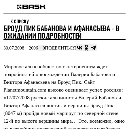
Каталог
К СПИСКУ
Интернет-магазин
БРОУД ПИК БАБАНОВА И АФАНАСЬЕВА - В
Мужская одежда
Утепленная пухом
ОЖИДАНИИ ПОДРОБНОСТЕЙ
Куртки
Брюки
30.07.2008
2006
0
ПОДЕЛИТЬСЯ
Жилеты
Комбинезоны
Утепленная синтетикой
Куртки
Мировое альпсообщество с нетерпением ждет
Брюки
подробностей о восхождении Валерия Бабанова и
Штормовая одежда
Виктора Афанасьева на Броуд Пик. Сайт
Куртки
Брюки
Planetmountain.com высоко оценивает успех россиян:
Софтшелл одежда
«17/07/2008 русские альпинисты Валерий Бабанов и
Куртки
Брюки
Виктор Афанасьев достигли вершины Броуд Пик
Флисовая одежда
(8047 м) пройдя новый маршрут по северной стене
Куртки
Брюки
12-й по высоте вершины мира… Это, возможно, одно
Жилеты
из важнейших восхождений текущего гималайского