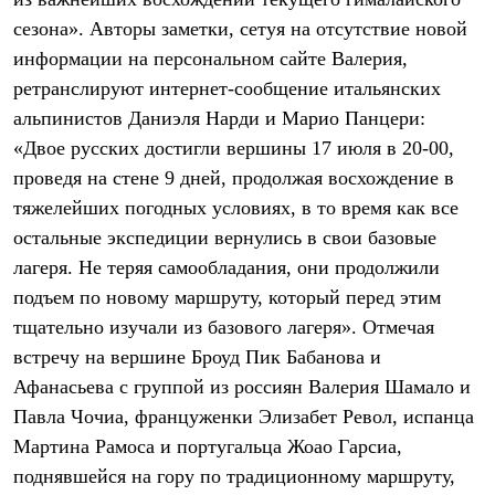
Термобелье
сезона». Авторы заметки, сетуя на отсутствие новой
Теплое термобелье
Среднее термобелье
информации на персональном сайте Валерия,
Легкое термобелье
ретранслируют интернет-сообщение итальянских
Лёгкая одежда
Футболки
альпинистов Даниэля Нарди и Марио Панцери:
Рубашки
«Двое русских достигли вершины 17 июля в 20-00,
Толстовки
Брюки
проведя на стене 9 дней, продолжая восхождение в
Шорты
тяжелейших погодных условиях, в то время как все
Женская одежда
остальные экспедиции вернулись в свои базовые
Утепленная пухом
Куртки
лагеря. Не теряя самообладания, они продолжили
Брюки
подъем по новому маршруту, который перед этим
Жилеты
Утепленная синтетикой
тщательно изучали из базового лагеря». Отмечая
Куртки
встречу на вершине Броуд Пик Бабанова и
Брюки
Афанасьева с группой из россиян Валерия Шамало и
Штормовая одежда
Куртки
Павла Чочиа, француженки Элизабет Револ, испанца
Софтшелл одежда
Мартина Рамоса и португальца Жоао Гарсиа,
Куртки
Брюки
поднявшейся на гору по традиционному маршруту,
Лёгкая одежда