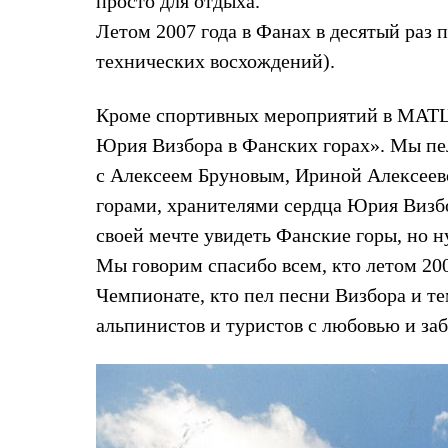
просто для отдыха.
Жилеты
Летом 2007 года в Фанах в десятый раз
Термобелье
Теплое термобелье
технических восхождений).
Среднее термобелье
Легкое термобелье
Лёгкая одежда
Кроме спортивных мероприятий в МАТЦ
Футболки
Юрия Визбора в Фанских горах». Мы пе
Рубашки
Толстовки
с Алексеем Бруновым, Ириной Алексеев
Брюки
Шорты
горами, хранителями сердца Юрия Визбо
Женская одежда
своей мечте увидеть Фанские горы, но н
Утепленная пухом
Куртки
Мы говорим спасибо всем, кто летом 200
Брюки
Чемпионате, кто пел песни Визбора и те
Жилеты
Утепленная синтетикой
альпинистов и туристов с любовью и з
Куртки
Брюки
Штормовая одежда
Куртки
Софтшелл одежда
Куртки