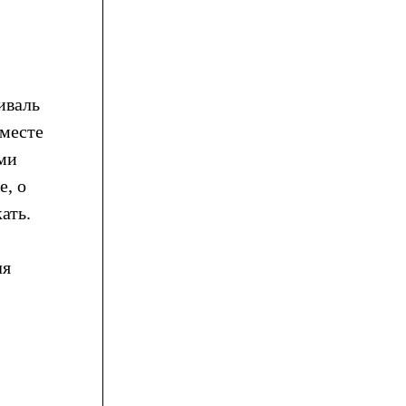
иваль
вместе
ми
е, о
ать.
ля