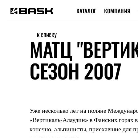
КАТАЛОГ
КОМПАНИЯ
Каталог
Интернет-магазин
К СПИСКУ
Мужская одежда
МАТЦ "ВЕРТИ
Утепленная пухом
Куртки
Брюки
СЕЗОН 2007
Жилеты
Комбинезоны
Утепленная синтетикой
Куртки
Брюки
Штормовая одежда
Куртки
Брюки
Софтшелл одежда
Уже несколько лет на поляне Междунар
Куртки
Брюки
«Вертикаль-Алаудин» в Фанских горах в
Флисовая одежда
конечно, альпинисты, приехавшие для п
Куртки
Брюки