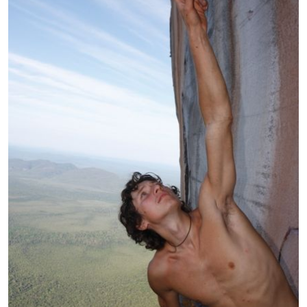
Термобелье
Теплое термобелье
Среднее термобелье
Легкое термобелье
Лёгкая одежда
Футболки
Рубашки
Толстовки
Брюки
Шорты
Женская одежда
Утепленная пухом
Куртки
Брюки
Жилеты
Утепленная синтетикой
Куртки
Брюки
Штормовая одежда
Куртки
Софтшелл одежда
Куртки
Брюки
Лёгкая одежда