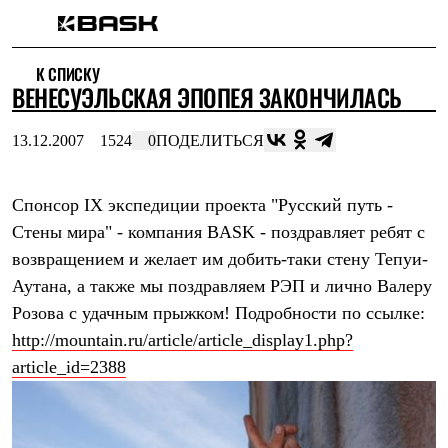
Каталог
К СПИСКУ
Интернет-магазин
ВЕНЕСУЭЛЬСКАЯ ЭПОПЕЯ ЗАКОНЧИЛАСЬ
Мужская одежда
Утепленная пухом
Куртки
13.12.2007
1524
0
ПОДЕЛИТЬСЯ
Брюки
Жилеты
Комбинезоны
Спонсор IX экспедиции проекта "Русский путь -
Утепленная синтетикой
Куртки
Стены мира" - компания BASK - поздравляет ребят с
Брюки
возвращением и желает им добить-таки стену Тепуи-
Штормовая одежда
Куртки
Аутана, а также мы поздравляем РЭП и лично Валеру
Брюки
Розова с удачным прыжком! Подробности по ссылке:
Софтшелл одежда
http://mountain.ru/article/article_display1.php?
Куртки
Брюки
article_id=2388
Флисовая одежда
Куртки
Брюки
Жилеты