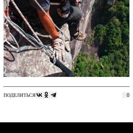
PEAK
ЗА ПОЛЯРНЫМ КРУГОМ
TREK
BASK kids
CITY
BASK juno
ИДЁМ В ПОХОД
Дневник капитана
Каталог дилеров
Компания
Баск сегодня
История
Отцы основатели
Производство
Баск в вашем городе
Контроль качества
Технологии
ПОДЕЛИТЬСЯ
0
Команда Баск
Сотрудничество
Дилерам
Стать дилером
Корпоративным клиентам
Услуги
Медиа