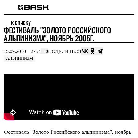
Каталог
К СПИСКУ
Интернет-магазин
ФЕСТИВАЛЬ "ЗОЛОТО РОССИЙСКОГО
Мужская одежда
Утепленная пухом
АЛЬПИНИЗМА", НОЯБРЬ 2005Г.
Куртки
Брюки
15.09.2010
2754
0
ПОДЕЛИТЬСЯ
Жилеты
Комбинезоны
АЛЬПИНИЗМ
Утепленная синтетикой
Куртки
Брюки
Штормовая одежда
Куртки
Брюки
Софтшелл одежда
Куртки
Брюки
Флисовая одежда
Куртки
Брюки
Фестиваль "Золото Российского альпинизма", ноябрь
Жилеты