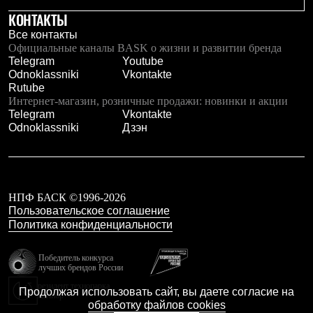
Рубашки
КОНТАКТЫ
Футболки
Все контакты
Толстовки
Официальные каналы BASK о жизни и развитии бренда
Брюки
Telegram
Youtube
Термобелье
Odnoklassniki
Vkontakte
Теплое термобелье
Rutube
Среднее термобелье
Интернет-магазин, розничные продажи: новинки и акции
Легкое термобелье
Telegram
Vkontakte
Флисовая одежда
Odnoklassniki
Дзэн
Куртки
Брюки
Детская одежда
Утепленная пухом
Комбинезоны
Куртки
НПФ БАСК ©1996-2026
Брюки
Пользовательское соглашение
Утепленная синтетикой
Политика конфиденциальности
Комбинезоны
Куртки
Победитель конкурса
Брюки
лучших брендов России
Лёгкая одежда
резидент технопарка
Футболки
Продолжая использовать сайт, вы даете согласие на
Калибр
Толстовки
обработку файлов cookies