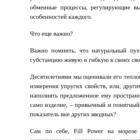
Комбинированные
обменные процессы, регулирующие вы
С синтетическим утеплителем
особенностей каждого.
Аксессуары для спальников
Сумки и баулы
Баулы
Что еще важно?
Кошельки
Сумки
Гермомешки
Важно помнить, что натуральный пух 
Полезные аксессуары
Книги
субстанцию живую и гибкую в своих сво
Еда
Коврики
Десятилетиями мы оценивали его теплов
Обувь
Женская обувь
измерения упругих свойств, или, друг
Сапоги
Ботинки
наполнять предложенное ему пространс
Мужская обувь
само изделие, – привычный и понятный 
Ботинки
Кроссовки
показатель вне других вводных?
Сапоги
Гамаши и бахилы
Гамаши
Сам по себе, Fill Power на морозе
Бахилы