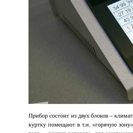
Услуги
Медиа
Где купить
Прибор состоит из двух блоков – клима
куртку помещают в т.н. «горячую зону»