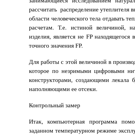
занимающиеся исследованием натурал
Тапочки и чуни
Тапочки
рассчитать распределение утеплителя в
Чуни
области человеческого тела отдавать те
Уход за обувью
Аксессуары
расчетам. Т.е. истиной величиной, 
Головные уборы
изделия, является не FP находящегося 
Шапки
Балаклавы и маски
точного значения FP.
Кепки и бейсболки
Повязки
Шарфы
Для работы с этой величиной в произво
Панамы
которое по незримыми цифровыми нит
Перчатки и рукавицы
Перчатки
конструкторами, создающими лекала 
Рукавицы
Носки
наполняющими ее отсеки.
Полезные аксессуары
Брелки
Контрольный замер
Ремни
Шевроны
Опушки
Итак, компьютерная программа помог
Термоковрики
Уход за одеждой
заданном температурном режиме эксплу
В Арктику