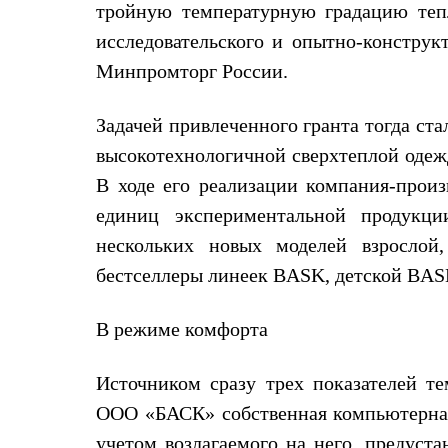
тройную температурную градацию тепл
Жилеты
Термобелье
исследовательского и опытно-конструк
Теплое термобелье
Минпромторг России.
Среднее термобелье
Легкое термобелье
Лёгкая одежда
Задачей привлеченного гранта тогда ста
Футболки
Рубашки
высокотехнологичной сверхтеплой одежд
Толстовки
В ходе его реализации компания-произ
Брюки
Шорты
единиц экспериментальной продукции
Женская одежда
Утепленная пухом
нескольких новых моделей взрослой,
Куртки
бестселлеры линеек BASK, детской BASK
Брюки
Жилеты
Утепленная синтетикой
В режиме комфорта
Куртки
Брюки
Штормовая одежда
Источником сразу трех показателей те
Куртки
ООО «БАСК» собственная компьютерная
Софтшелл одежда
Куртки
учетом возлагаемого на него, предуста