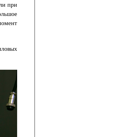
или при
ольшое
момент
пловых