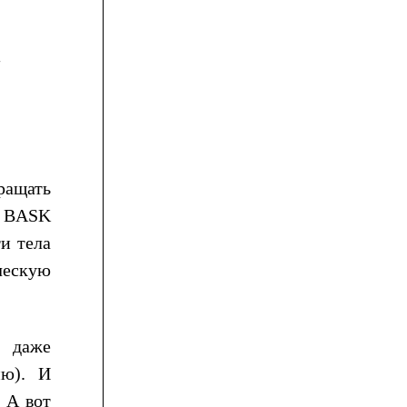
и
ращать
ы BASK
и тела
ческую
и даже
ию). И
 А вот