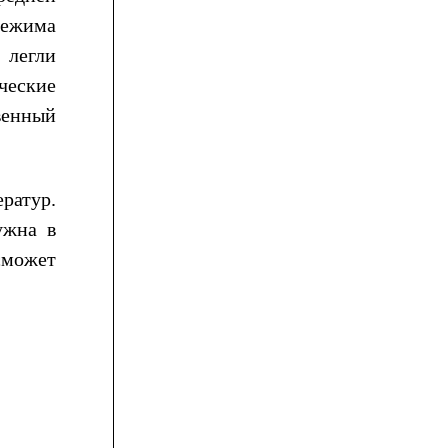
режима
 легли
ческие
венный
ератур.
ужна в
сможет