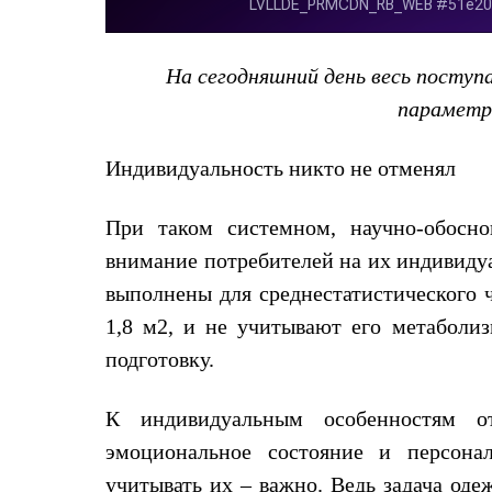
Толстовки
Брюки
Софтшелл одежда
Куртки
На сегодняшний день весь поступ
Флисовая одежда
параметр
Куртки
Брюки
Жилеты
Индивидуальность никто не отменял
Комбинезоны
Термобелье
Комплект термобелья
При таком системном, научно-обосно
Снаряжение
внимание потребителей на их индивиду
Палатки и тенты
Палатки
выполнены для среднестатистического ч
Тенты
Аксессуары для палаток
1,8 м2, и не учитывают его метаболи
Рюкзаки
подготовку.
Экспедиционные
Легкоходные
Альпинистские
К индивидуальным особенностям от
Городские
Аксессуары для рюкзаков
эмоциональное состояние и персона
Спальные мешки
учитывать их – важно. Ведь задача оде
Пуховые