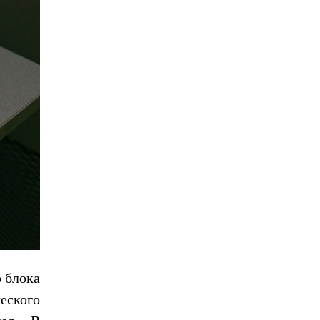
о блока
еского