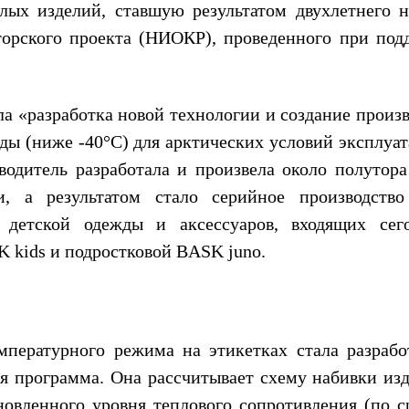
ых изделий, ставшую результатом двухлетнего н
торского проекта (НИОКР), проведенного при под
ла «разработка новой технологии и создание произ
ы (ниже -40°С) для арктических условий эксплуат
водитель разработала и произвела около полутора
, а результатом стало серийное производство
 детской одежды и аксессуаров, входящих сег
 kids и подростковой BASK juno.
мпературного режима на этикетках стала разрабо
 программа. Она рассчитывает схему набивки изд
новленного уровня теплового сопротивления (по с