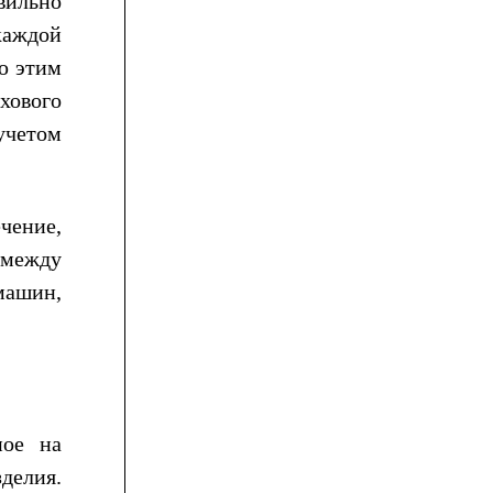
вильно
каждой
ую этим
хового
учетом
чение,
 между
машин,
ное на
делия.