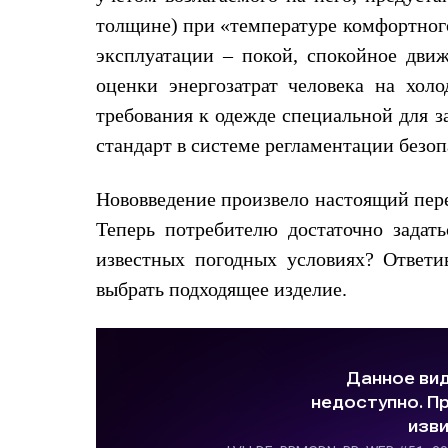
Брюки
Лёгкая одежда
толщине) при «температуре комфортног
Рубашки
эксплуатации – покой, спокойное движ
Футболки
Толстовки
оценки энергозатрат человека на холо
Брюки
требования к одежде специальной для 
Термобелье
Теплое термобелье
стандарт в системе регламентации безоп
Среднее термобелье
Легкое термобелье
Флисовая одежда
Нововведение произвело настоящий пере
Куртки
Теперь потребителю достаточно задать
Брюки
Детская одежда
известных погодных условиях? Ответи
Утепленная пухом
Комбинезоны
выбрать подходящее изделие.
Куртки
Брюки
Утепленная синтетикой
Комбинезоны
Куртки
Брюки
Лёгкая одежда
Футболки