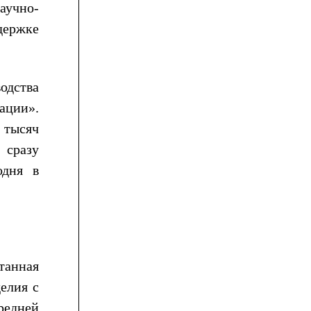
аучно-
держке
водства
ации».
 тысяч
 сразу
одня в
танная
елия с
редней