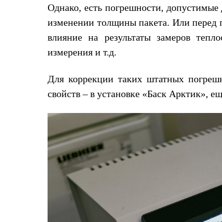
Однако, есть погрешности, допустимые д
Коллекции
PEAK
изменении толщины пакета. Или перед п
ЗА ПОЛЯРНЫМ КРУГОМ
TREK
влияние на результаты замеров тепл
BASK kids
измерения и т.д.
CITY
BASK juno
ИДЁМ В ПОХОД
Для коррекции таких штатных погреш
Дневник капитана
Каталог дилеров
свойств – в установке «Баск Арктик», е
Компания
Баск сегодня
История
Отцы основатели
Производство
Баск в вашем городе
Контроль качества
Технологии
Команда Баск
Сотрудничество
Дилерам
Стать дилером
Корпоративным клиентам