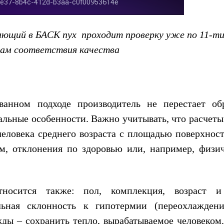
ающий в БАСК пух проходит проверку уже по 11-т
ам соответствия качества
ванном подходе производитель не перестает об
альные особенности. Важно учитывать, что расчет
еловека среднего возраста с площадью поверхност
зм, отклонения по здоровью или, например, физи
носится также: пол, комплекция, возраст 
льная склонность к гипотермии (переохлажден
жды – сохранить тепло, вырабатываемое человеком.