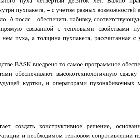
ьного пуха четвертый десяток лет. Важно пра
нутри пухпакета, – с учетом разных возможностей 
пло. А после – обеспечить набивку, соответствующ
напрямую связанной с тепловыми свойствами пу
в нем пуха, а толщина пухпакета, рассчитанная с 
дстве BASK внедрено то самое программное обеспе
ями обеспечивают высокотехнологичную связку
будущей куртки, и операторами пухонабивочных 
ает создать конструктивное решение, основан
атации и необходимом тепловом сопротивлении из