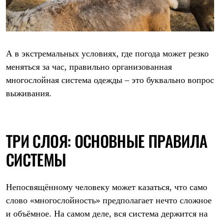
Брюки
Софтшелл одежда
Куртки
Флисовая одежда
Куртки
Брюки
А в экстремальных условиях, где погода может резко
Жилеты
меняться за час, правильно организованная
Комбинезоны
Термобелье
многослойная система одежды – это буквально вопрос
Комплект термобелья
выживания.
Снаряжение
Палатки и тенты
Палатки
Тенты
Аксессуары для палаток
ТРИ СЛОЯ: ОСНОВНЫЕ ПРАВИЛА
Рюкзаки
Экспедиционные
СИСТЕМЫ
Легкоходные
Альпинистские
Городские
Непосвящённому человеку может казаться, что само
Аксессуары для рюкзаков
Спальные мешки
слово «многослойность» предполагает нечто сложное
Пуховые
и объёмное. На самом деле, вся система держится на
Комбинированные