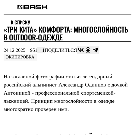
Каталог
К СПИСКУ
Интернет-магазин
«ТРИ КИТА» КОМФОРТА: МНОГОСЛОЙНОСТЬ
Мужская одежда
Утепленная пухом
В OUTDOOR-ОДЕЖДЕ
Куртки
Брюки
24.12.2025
951
1
ПОДЕЛИТЬСЯ
Жилеты
Комбинезоны
ЭКИПИРОВКА
Утепленная синтетикой
Куртки
Брюки
На заглавной фотографии статьи легендарный
Штормовая одежда
российский альпинист
Александр Одинцов
с дочкой
Куртки
Брюки
Антониной - профессиональной спортсменкой-
Софтшелл одежда
лыжницей. Принцип многослойности в одежде
Куртки
Брюки
многократно проверен ими.
Флисовая одежда
Куртки
Брюки
Жилеты