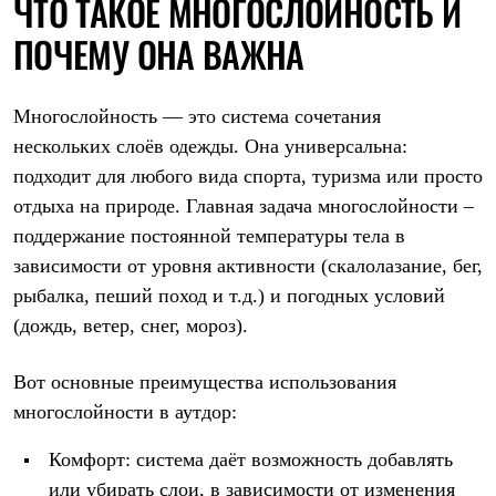
ЧТО ТАКОЕ МНОГОСЛОЙНОСТЬ И
Термобелье
Теплое термобелье
ПОЧЕМУ ОНА ВАЖНА
Среднее термобелье
Легкое термобелье
Лёгкая одежда
Футболки
Многослойность — это система сочетания
Рубашки
нескольких слоёв одежды. Она универсальна:
Толстовки
подходит для любого вида спорта, туризма или просто
Брюки
Шорты
отдыха на природе. Главная задача многослойности –
Женская одежда
поддержание постоянной температуры тела в
Утепленная пухом
Куртки
зависимости от уровня активности (скалолазание, бег,
Брюки
рыбалка, пеший поход и т.д.) и погодных условий
Жилеты
Утепленная синтетикой
(дождь, ветер, снег, мороз).
Куртки
Брюки
Вот основные преимущества использования
Штормовая одежда
Куртки
многослойности в аутдор:
Софтшелл одежда
Куртки
Комфорт: система даёт возможность добавлять
Брюки
или убирать слои, в зависимости от изменения
Лёгкая одежда