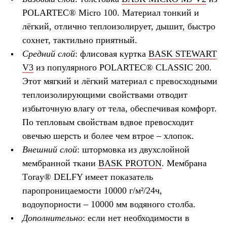
POLARTEC® Micro 100. Материал тонкий и
лёгкий, отлично теплоизолирует, дышит, быстро
сохнет, тактильно приятный.
Средний слой
: флисовая куртка
BASK STEWART
V3
из популярного POLARTEC® CLASSIC 200.
Этот мягкий и лёгкий материал с превосходными
теплоизолирующими свойствами отводит
избыточную влагу от тела, обеспечивая комфорт.
По тепловым свойствам вдвое превосходит
овечью шерсть и более чем втрое – хлопок.
Внешний слой
: штормовка из двухслойной
мембранной ткани
BASK PROTON
. Мембрана
T
oray
® DELFY имеет показатель
паропроницаемости 10000 г/м²/24ч,
водоупорности – 10000 мм водяного столба.
Дополнительно
: если нет необходимости в