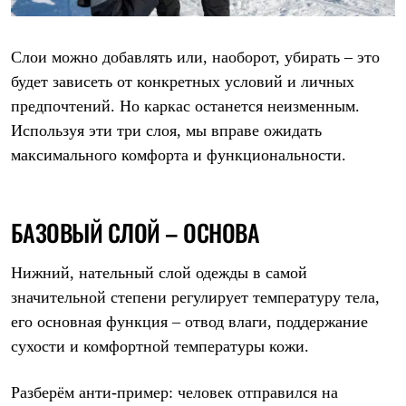
Тапочки
Чуни
Уход за обувью
Аксессуары
Слои можно добавлять или, наоборот, убирать – это
Головные уборы
будет зависеть от конкретных условий и личных
Шапки
Балаклавы и маски
предпочтений. Но каркас останется неизменным.
Кепки и бейсболки
Используя эти три слоя, мы вправе ожидать
Повязки
максимального комфорта и функциональности.
Шарфы
Панамы
Перчатки и рукавицы
Перчатки
БАЗОВЫЙ СЛОЙ – ОСНОВА
Рукавицы
Носки
Полезные аксессуары
Нижний, нательный слой одежды в самой
Брелки
Ремни
значительной степени регулирует температуру тела,
Шевроны
его основная функция –
отвод влаги, поддержание
Опушки
сухости и комфортной температуры кожи
.
Термоковрики
Уход за одеждой
В Арктику
Разберём анти-пример: человек отправился на
Коллекции