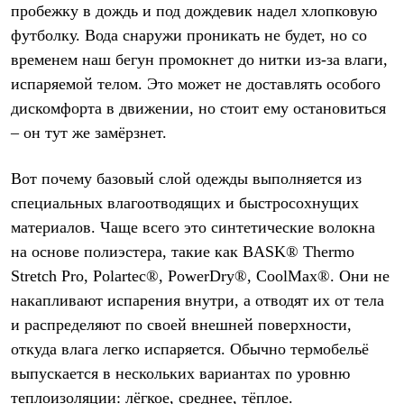
PEAK
пробежку в дождь и под дождевик надел хлопковую
ЗА ПОЛЯРНЫМ КРУГОМ
футболку. Вода снаружи проникать не будет, но со
TREK
временем наш бегун промокнет до нитки из-за влаги,
BASK kids
CITY
испаряемой телом. Это может не доставлять особого
BASK juno
дискомфорта в движении, но стоит ему остановиться
ИДЁМ В ПОХОД
Дневник капитана
– он тут же замёрзнет.
Каталог дилеров
Компания
Вот почему базовый слой одежды выполняется из
Баск сегодня
История
специальных влагоотводящих и быстросохнущих
Отцы основатели
материалов. Чаще всего это с
интетические волокна
Производство
Баск в вашем городе
на основе полиэстера, такие как
BASK® Thermo
Контроль качества
Stretch Pro,
Polartec®,
P
owerDry®, CoolMax®. Они не
Технологии
накапливают испарения внутри, а отводят их от тела
Команда Баск
Сотрудничество
и распределяют по своей внешней поверхности,
Дилерам
откуда влага легко испаряется. Обычно термобельё
Стать дилером
Корпоративным клиентам
выпускается в нескольких вариантах по уровню
Услуги
теплоизоляции: лёгкое, среднее, тёплое.
Медиа