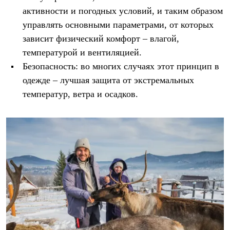
Рубашки
активности и погодных условий, и таким образом
Футболки
управлять основными параметрами, от которых
Толстовки
Брюки
зависит физический комфорт – влагой,
Термобелье
температурой и вентиляцией.
Теплое термобелье
Безопасность: во многих случаях этот принцип в
Среднее термобелье
Легкое термобелье
одежде – лучшая защита от экстремальных
Флисовая одежда
температур, ветра и осадков.
Куртки
Брюки
Детская одежда
Утепленная пухом
Комбинезоны
Куртки
Брюки
Утепленная синтетикой
Комбинезоны
Куртки
Брюки
Лёгкая одежда
Футболки
Толстовки