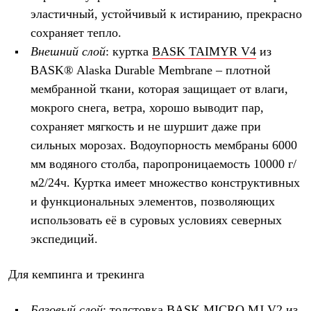
эластичный, устойчивый к истиранию, прекрасно
сохраняет тепло.
Внешний слой
: куртка
BASK
TAIMYR
V
4
из
BASK® Alaska Durable Membrane – плотной
мембранной ткани, которая защищает от влаги,
мокрого снега, ветра, хорошо выводит пар,
сохраняет мягкость и не шуршит даже при
сильных морозах. Водоупорность мембраны 6000
мм водяного столба, паропроницаемость 10000 г/
м2/24ч. Куртка имеет множество конструктивных
и функциональных элементов, позволяющих
использовать её в суровых условиях северных
экспедиций.
Для кемпинга и трекинга
Базовый слой
: толстовка
BASK
MICRO
MJ
V
2
из