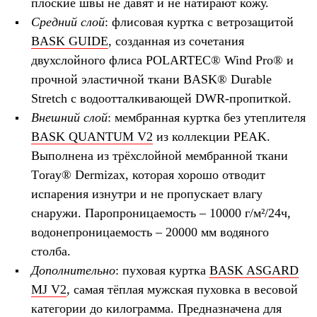
плоские швы не давят и не натирают кожу.
Средний слой
: флисовая куртка с ветрозащитой
BASK GUIDE
, созданная из сочетания
двухслойного флиса
POLARTEC
®
Wind
Pro
® и
п
рочной эластичной ткани
BASK
®
Durable
Stretch
с
водоотталкивающей DWR-пропиткой.
Внешний слой
: мембранная куртка без утеплителя
BASK
QUANTUM
V
2
из коллекции
PEAK
.
Выполнена из трёхслойной мембранной ткани
T
oray
® De
rmizax
, которая хорошо отводит
испарения изнутри и не пропускает влагу
снаружи. Паропроницаемость – 10000 г/м²/24ч,
водонепроницаемость – 20000 мм водяного
столба.
Дополнительно
: пуховая куртка
BASK
ASGARD
MJ
V
2
, с
амая тёплая мужская пуховка в весовой
категории до килограмма. Предназначена для