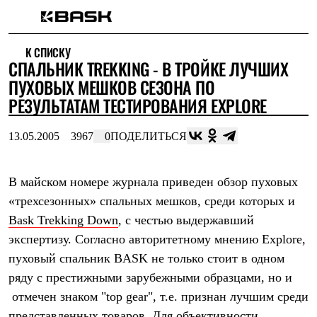
Каталог
К СПИСКУ
Интернет-магазин
СПАЛЬНИК TREKKING - В ТРОЙКЕ ЛУЧШИХ
Мужская одежда
Утепленная пухом
ПУХОВЫХ МЕШКОВ СЕЗОНА ПО
Куртки
РЕЗУЛЬТАТАМ ТЕСТИРОВАНИЯ EXPLORE
Брюки
Жилеты
Комбинезоны
13.05.2005
3967
0
ПОДЕЛИТЬСЯ
Утепленная синтетикой
Куртки
Брюки
В майском номере журнала приведен обзор пуховых
Штормовая одежда
«трехсезонных» спальных мешков, среди которых и
Куртки
Брюки
Bask Trekking Down
, с честью выдержавший
Софтшелл одежда
экспертизу. Согласно авторитетному мнению Explore,
Куртки
Брюки
пуховый спальник BASK не только стоит в одном
Флисовая одежда
ряду с престижными зарубежными образцами, но и
Куртки
Брюки
отмечен знаком "top gear", т.е. признан лучшим среди
Жилеты
представленных товаров. Для объективности