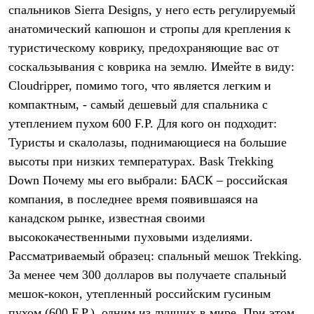
Брюки
спальников Sierra Designs, у него есть регулируемый
Софтшелл одежда
анатомический капюшон и стропы для крепления к
Куртки
Флисовая одежда
туристическому коврику, предохраняющие вас от
Куртки
соскальзывания с коврика на землю. Имейте в виду:
Брюки
Жилеты
Cloudripper, помимо того, что является легким и
Комбинезоны
компактным, - самый дешевый для спальника с
Термобелье
утеплением пухом 600 F.P. Для кого он подходит:
Комплект термобелья
Снаряжение
Туристы и скалолазы, поднимающиеся на большие
Палатки и тенты
высоты при низких температурах. Bask Trekking
Палатки
Тенты
Down Почему мы его выбрали: БАСК – российская
Аксессуары для палаток
компания, в последнее время появившаяся на
Рюкзаки
Экспедиционные
канадском рынке, известная своими
Легкоходные
высококачественными пуховыми изделиями.
Альпинистские
Рассматриваемый образец: спальный мешок Trekking.
Городские
Аксессуары для рюкзаков
За менее чем 300 долларов вы получаете спальный
Спальные мешки
мешок-кокон, утепленный российским гусиным
Пуховые
Комбинированные
пухом (600 F.P.), одним из лучших в мире. При этом