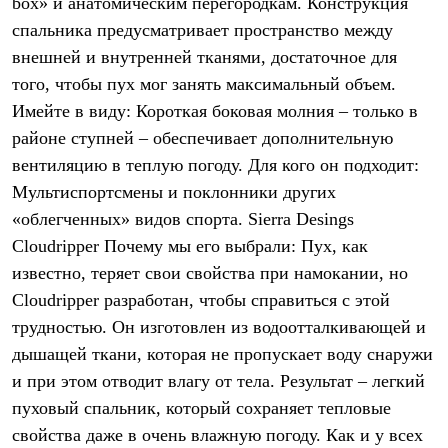
box» и анатомическим перегородкам. Конструкция
Рубашки
спальника предусматривает пространство между
Футболки
Толстовки
внешней и внутренней тканями, достаточное для
Брюки
того, чтобы пух мог занять максимальный объем.
Термобелье
Имейте в виду: Короткая боковая молния – только в
Теплое термобелье
Среднее термобелье
районе ступней – обеспечивает дополнительную
Легкое термобелье
вентиляцию в теплую погоду. Для кого он подходит:
Флисовая одежда
Куртки
Мультиспортсмены и поклонники других
Брюки
«облегченных» видов спорта. Sierra Desings
Детская одежда
Утепленная пухом
Cloudripper Почему мы его выбрали: Пух, как
Комбинезоны
известно, теряет свои свойства при намокании, но
Куртки
Cloudripper разработан, чтобы справиться с этой
Брюки
Утепленная синтетикой
трудностью. Он изготовлен из водоотталкивающей и
Комбинезоны
дышащей ткани, которая не пропускает воду снаружи
Куртки
Брюки
и при этом отводит влагу от тела. Результат – легкий
Лёгкая одежда
пуховый спальник, который сохраняет тепловые
Футболки
Толстовки
свойства даже в очень влажную погоду. Как и у всех