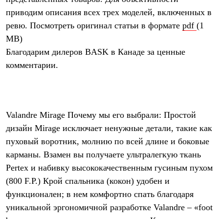
Термобелье
приводим описания всех трех моделей, включенных в
Теплое термобелье
Среднее термобелье
ревю. Посмотреть оригинал статьи в формате
pdf
(1
Легкое термобелье
MB)
Лёгкая одежда
Футболки
Благодарим дилеров BASK в Канаде за ценные
Рубашки
комментарии.
Толстовки
Брюки
Шорты
Женская одежда
Утепленная пухом
Valandre Mirage Почему мы его выбрали: Простой
Куртки
Брюки
дизайн Mirage исключает ненужные детали, такие как
Жилеты
пуховый воротник, молнию по всей длине и боковые
Утепленная синтетикой
Куртки
карманы. Взамен вы получаете ультралегкую ткань
Брюки
Pertex и набивку высококачественным гусиным пухом
Штормовая одежда
Куртки
(800 F.P.) Крой спальника (кокон) удобен и
Софтшелл одежда
функционален; в нем комфортно спать благодаря
Куртки
уникальной эргономичной разработке Valandre – «foot
Брюки
Лёгкая одежда