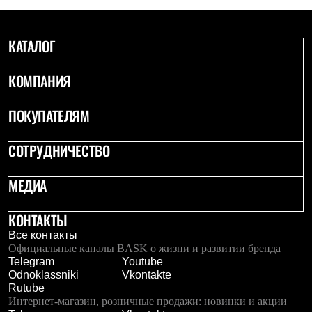
Тапочки
Чуни
Уход за обувью
Аксессуары
КАТАЛОГ
Головные уборы
Шапки
КОМПАНИЯ
Балаклавы и маски
Кепки и бейсболки
Повязки
ПОКУПАТЕЛЯМ
Шарфы
Панамы
СОТРУДНИЧЕСТВО
Перчатки и рукавицы
Перчатки
Рукавицы
МЕДИА
Носки
Полезные аксессуары
Брелки
КОНТАКТЫ
Ремни
Все контакты
Шевроны
Официальные каналы BASK о жизни и развитии бренда
Опушки
Telegram
Youtube
Термоковрики
Odnoklassniki
Vkontakte
Уход за одеждой
Rutube
В Арктику
Интернет-магазин, розничные продажи: новинки и акции
Коллекции