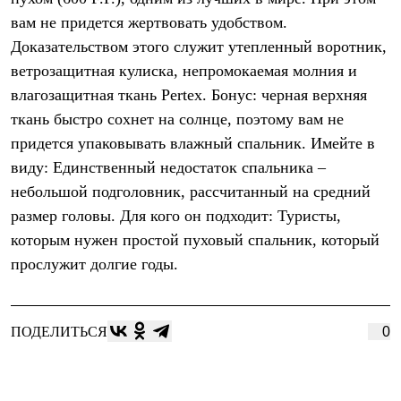
С синтетическим утеплителем
вам не придется жертвовать удобством.
Аксессуары для спальников
Сумки и баулы
Доказательством этого служит утепленный воротник,
Баулы
ветрозащитная кулиска, непромокаемая молния и
Кошельки
влагозащитная ткань Pertex. Бонус: черная верхняя
Сумки
Гермомешки
ткань быстро сохнет на солнце, поэтому вам не
Полезные аксессуары
придется упаковывать влажный спальник. Имейте в
Книги
Еда
виду: Единственный недостаток спальника –
Коврики
небольшой подголовник, рассчитанный на средний
Обувь
размер головы. Для кого он подходит: Туристы,
Женская обувь
Сапоги
которым нужен простой пуховый спальник, который
Ботинки
прослужит долгие годы.
Мужская обувь
Ботинки
Кроссовки
Сапоги
ПОДЕЛИТЬСЯ
0
Гамаши и бахилы
Гамаши
Бахилы
Тапочки и чуни