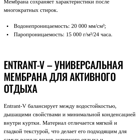
Тапочки
Мембрана сохраняет характеристики после
Чуни
многократных стирок.
Уход за обувью
Аксессуары
Головные уборы
Водонепроницаемость: 20 000 мм/см²;
Шапки
Паропроницаемость: 15 000 г/м²/24 часа.
Балаклавы и маски
Кепки и бейсболки
Повязки
Шарфы
Панамы
ENTRANT-V – УНИВЕРСАЛЬНАЯ
Перчатки и рукавицы
Перчатки
МЕМБРАНА ДЛЯ АКТИВНОГО
Рукавицы
Носки
ОТДЫХА
Полезные аксессуары
Брелки
Ремни
Entrant-V балансирует между водостойкостью,
Шевроны
Опушки
дышащими свойствами и минимальной конденсацией
Термоковрики
внутри куртки. Материал отличается мягкой и
Уход за одеждой
гладкой текстурой, что делает его подходящим для
В Арктику
Коллекции
самых разных видов активного отдыха и