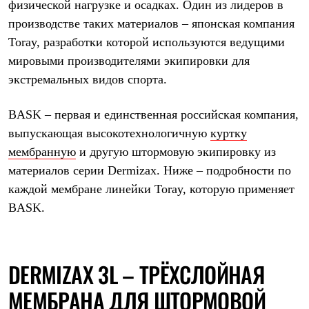
физической нагрузке и осадках. Один из лидеров в
Термобелье
Теплое термобелье
производстве таких материалов – японская компания
Среднее термобелье
Toray, разработки которой используются ведущими
Легкое термобелье
Лёгкая одежда
мировыми производителями экипировки для
Футболки
экстремальных видов спорта.
Рубашки
Толстовки
Брюки
BASK
– первая и единственная российская компания,
Шорты
выпускающая высокотехнологичную
куртку
Женская одежда
Утепленная пухом
мембранную
и другую штормовую экипировку из
Куртки
материалов серии Dermizax. Ниже – подробности по
Брюки
каждой мембране линейки Toray, которую применяет
Жилеты
Утепленная синтетикой
BASK.
Куртки
Брюки
Штормовая одежда
Куртки
DERMIZAX 3L – ТРЁХСЛОЙНАЯ
Софтшелл одежда
Куртки
МЕМБРАНА ДЛЯ ШТОРМОВОЙ
Брюки
Лёгкая одежда