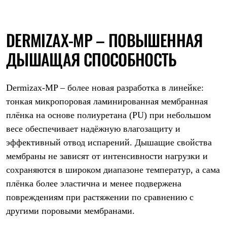
Брюки
Софтшелл одежда
Куртки
Флисовая одежда
DERMIZAX-MP – ПОВЫШЕННАЯ
Куртки
Брюки
ДЫШАЩАЯ СПОСОБНОСТЬ
Жилеты
Комбинезоны
Термобелье
Dermizax-MP – более новая разработка в линейке:
Комплект термобелья
Снаряжение
тонкая микропоровая ламинированная мембранная
Палатки и тенты
плёнка на основе полиуретана (PU) при небольшом
Палатки
Тенты
весе обеспечивает надёжную влагозащиту и
Аксессуары для палаток
эффективный отвод испарений. Дышащие свойства
Рюкзаки
мембраны не зависят от интенсивности нагрузки и
Экспедиционные
Легкоходные
сохраняются в широком диапазоне температур, а сама
Альпинистские
плёнка более эластична и менее подвержена
Городские
Аксессуары для рюкзаков
повреждениям при растяжении по сравнению с
Спальные мешки
другими поровыми мембранами.
Пуховые
Комбинированные