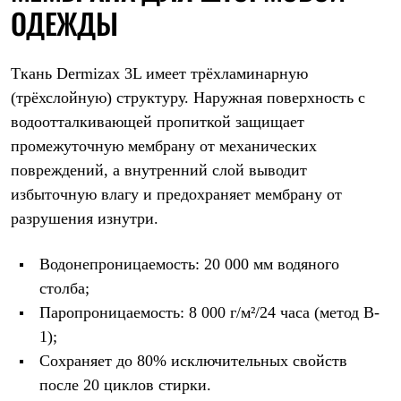
ОДЕЖДЫ
Рубашки
Футболки
Толстовки
Брюки
Ткань Dermizax 3L имеет трёхламинарную
Термобелье
(трёхслойную) структуру. Наружная поверхность с
Теплое термобелье
Среднее термобелье
водоотталкивающей пропиткой защищает
Легкое термобелье
промежуточную мембрану от механических
Флисовая одежда
Куртки
повреждений, а внутренний слой выводит
Брюки
избыточную влагу и предохраняет мембрану от
Детская одежда
разрушения изнутри.
Утепленная пухом
Комбинезоны
Куртки
Водонепроницаемость: 20 000 мм водяного
Брюки
Утепленная синтетикой
столба;
Комбинезоны
Паропроницаемость: 8 000 г/м²/24 часа (метод B-
Куртки
1);
Брюки
Лёгкая одежда
Сохраняет до 80% исключительных свойств
Футболки
после 20 циклов стирки.
Толстовки