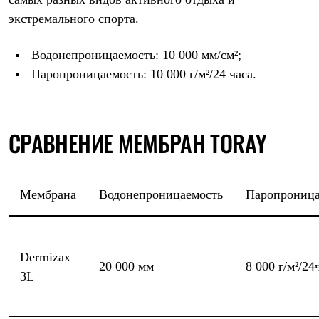
PEAK
экстремального спорта.
ЗА ПОЛЯРНЫМ КРУГОМ
TREK
BASK kids
Водонепроницаемость: 10 000 мм/см²;
CITY
Паропроницаемость: 10 000 г/м²/24 часа.
BASK juno
ИДЁМ В ПОХОД
Дневник капитана
Каталог дилеров
Компания
СРАВНЕНИЕ МЕМБРАН TORAY
Баск сегодня
История
Отцы основатели
Производство
Мембрана
Водонепроницаемость
Паропроница
Баск в вашем городе
Контроль качества
Технологии
Команда Баск
Сотрудничество
Dermizax
Дилерам
20 000 мм
8 000 г/м²/24
3L
Стать дилером
Корпоративным клиентам
Услуги
Медиа