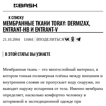
Каталог
К СПИСКУ
Интернет-магазин
МЕМБРАННЫЕ ТКАНИ TORAY: DERMIZAX,
Мужская одежда
Утепленная пухом
ENTRANT-HB И ENTRANT-V
Куртки
Брюки
21.10.2004
11684
0
ПОДЕЛИТЬСЯ
Жилеты
Комбинезоны
Утепленная синтетикой
В ЭТОЙ СТАТЬЕ ВЫ УЗНАЕТЕ
Куртки
Брюки
Штормовая одежда
Куртки
Мембранная ткань – это многослойный материал, в
Брюки
котором тонкая полимерная плёнка между внешним и
Софтшелл одежда
Куртки
внутренним слоями не пропускает воду снаружи, но
Брюки
выводит наружу испарения от тела. Именно мембрана
Флисовая одежда
Куртки
определяет, насколько комфортно человеку в
Брюки
штормовой и экспедиционной одежде при
Жилеты