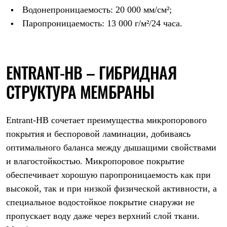
С синтетическим утеплителем
Водонепроницаемость: 20 000 мм/см²;
Аксессуары для спальников
Паропроницаемость: 13 000 г/м²/24 часа.
Сумки и баулы
Баулы
Кошельки
Сумки
Гермомешки
ENTRANT-HB – ГИБРИДНАЯ
Полезные аксессуары
Книги
СТРУКТУРА МЕМБРАНЫ
Еда
Коврики
Обувь
Entrant-HB сочетает преимущества микропорового
Женская обувь
Сапоги
покрытия и беспоровой ламинации, добиваясь
Ботинки
оптимального баланса между дышащими свойствами
Мужская обувь
Ботинки
и влагостойкостью. Микропоровое покрытие
Кроссовки
обеспечивает хорошую паропроницаемость как при
Сапоги
высокой, так и при низкой физической активности, а
Гамаши и бахилы
Гамаши
специальное водостойкое покрытие снаружи не
Бахилы
пропускает воду даже через верхний слой ткани.
Тапочки и чуни