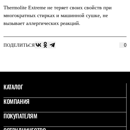
Рубашки
Thermolite Extreme не теряет своих свойств при
Футболки
многократных стирках и машинной сушке, не
Толстовки
Брюки
вызывает аллергических реакций.
Термобелье
Теплое термобелье
Среднее термобелье
Легкое термобелье
ПОДЕЛИТЬСЯ
0
Флисовая одежда
Куртки
Брюки
Детская одежда
Утепленная пухом
Комбинезоны
Куртки
КАТАЛОГ
Брюки
Утепленная синтетикой
Комбинезоны
КОМПАНИЯ
Куртки
Брюки
ПОКУПАТЕЛЯМ
Лёгкая одежда
Футболки
Толстовки