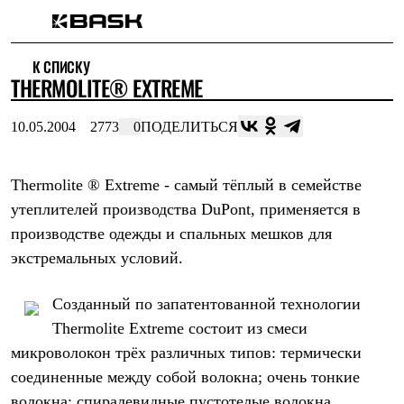
Каталог
К СПИСКУ
Интернет-магазин
THERMOLITE® EXTREME
Мужская одежда
Утепленная пухом
Куртки
10.05.2004
2773
0
ПОДЕЛИТЬСЯ
Брюки
Жилеты
Комбинезоны
Thermolite ® Extreme - самый тёплый в семействе
Утепленная синтетикой
Куртки
утеплителей производства DuPont, применяется в
Брюки
производстве одежды и спальных мешков для
Штормовая одежда
Куртки
экстремальных условий.
Брюки
Софтшелл одежда
Созданный по запатентованной технологии
Куртки
Брюки
Thermolite Extreme состоит из смеси
Флисовая одежда
микроволокон трёх различных типов: термически
Куртки
соединенные между собой волокна; очень тонкие
Брюки
Жилеты
волокна; спиралевидные пустотелые волокна.