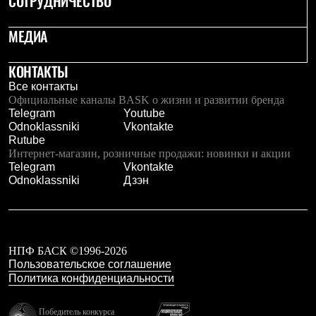
СОТРУДНИЧЕСТВО
Брюки
Софтшелл одежда
Куртки
МЕДИА
Флисовая одежда
Куртки
КОНТАКТЫ
Брюки
Жилеты
Все контакты
Комбинезоны
Официальные каналы BASK о жизни и развитии бренда
Термобелье
Telegram
Youtube
Комплект термобелья
Odnoklassniki
Vkontakte
Снаряжение
Rutube
Палатки и тенты
Интернет-магазин, розничные продажи: новинки и акции
Палатки
Telegram
Vkontakte
Тенты
Odnoklassniki
Дзэн
Аксессуары для палаток
Рюкзаки
Экспедиционные
Легкоходные
Альпинистские
НПФ БАСК ©1996-2026
Городские
Пользовательское соглашение
Аксессуары для рюкзаков
Политика конфиденциальности
Спальные мешки
Пуховые
Комбинированные
Победитель конкурса