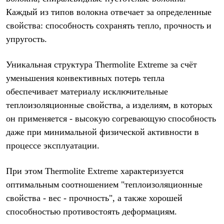
Термобелье
Каждый из типов волокна отвечает за определенные
Теплое термобелье
Среднее термобелье
свойства: способность сохранять тепло, прочность и
Легкое термобелье
упругость.
Лёгкая одежда
Футболки
Рубашки
Уникальная структура Thermolite Extreme за счёт
Толстовки
уменьшения конвективных потерь тепла
Брюки
Шорты
обеспечивает материалу исключительные
Женская одежда
теплоизоляционные свойства, а изделиям, в которых
Утепленная пухом
Куртки
он применяется - высокую согревающую способность
Брюки
даже при минимальной физической активности в
Жилеты
процессе эксплуатации.
Утепленная синтетикой
Куртки
Брюки
При этом Thermolite Extreme характеризуется
Штормовая одежда
оптимальным соотношением "теплоизоляционные
Куртки
Софтшелл одежда
свойства - вес - прочность", а также хорошей
Куртки
способностью противостоять деформациям.
Брюки
Лёгкая одежда