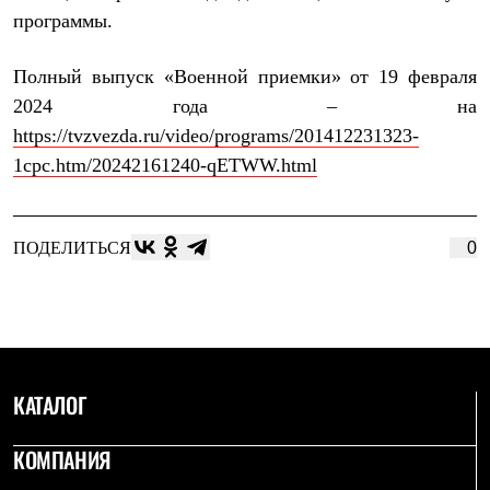
Термобелье
программы.
Теплое термобелье
Среднее термобелье
Легкое термобелье
Полный выпуск «Военной приемки» от 19 февраля
Лёгкая одежда
2024 года – на
Футболки
Рубашки
https://tvzvezda.ru/video/programs/201412231323-
Толстовки
1cpc.htm/20242161240-qETWW.html
Брюки
Шорты
Женская одежда
Утепленная пухом
ПОДЕЛИТЬСЯ
0
Куртки
Брюки
Жилеты
Утепленная синтетикой
Куртки
Брюки
Штормовая одежда
КАТАЛОГ
Куртки
Софтшелл одежда
Куртки
КОМПАНИЯ
Брюки
Лёгкая одежда