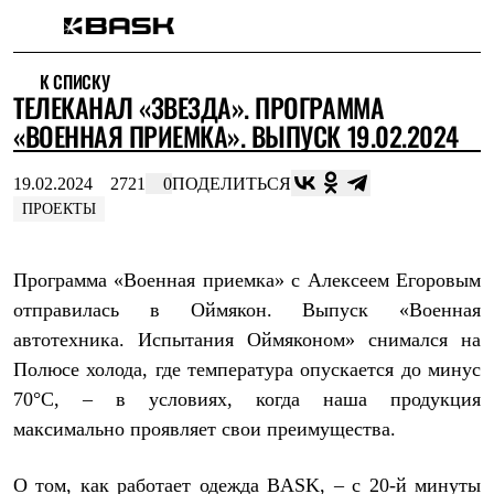
Каталог
К СПИСКУ
Интернет-магазин
ТЕЛЕКАНАЛ «ЗВЕЗДА». ПРОГРАММА
Мужская одежда
Утепленная пухом
«ВОЕННАЯ ПРИЕМКА». ВЫПУСК 19.02.2024
Куртки
Брюки
19.02.2024
2721
0
ПОДЕЛИТЬСЯ
Жилеты
Комбинезоны
ПРОЕКТЫ
Утепленная синтетикой
Куртки
Брюки
Программа «Военная приемка» с Алексеем Егоровым
Штормовая одежда
отправилась в Оймякон. Выпуск «Военная
Куртки
Брюки
автотехника. Испытания Оймяконом» снимался на
Софтшелл одежда
Полюсе холода, где температура опускается до минус
Куртки
Брюки
70°С, – в условиях, когда наша продукция
Флисовая одежда
максимально проявляет свои преимущества.
Куртки
Брюки
Жилеты
О том, как работает одежда BASK, – с 20-й минуты