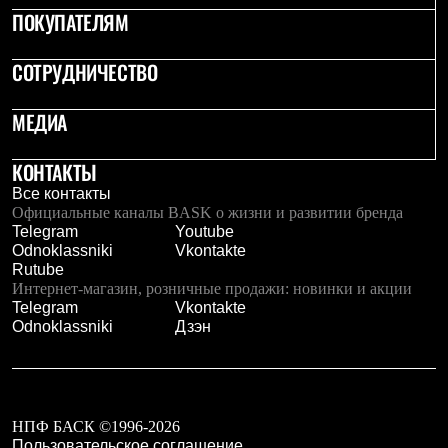
Рубашки
ПОКУПАТЕЛЯМ
Футболки
Толстовки
СОТРУДНИЧЕСТВО
Брюки
Термобелье
Теплое термобелье
МЕДИА
Среднее термобелье
Легкое термобелье
КОНТАКТЫ
Флисовая одежда
Куртки
Все контакты
Брюки
Официальные каналы BASK о жизни и развитии бренда
Детская одежда
Telegram
Youtube
Утепленная пухом
Odnoklassniki
Vkontakte
Комбинезоны
Rutube
Куртки
Интернет-магазин, розничные продажи: новинки и акции
Брюки
Telegram
Vkontakte
Утепленная синтетикой
Odnoklassniki
Дзэн
Комбинезоны
Куртки
Брюки
Лёгкая одежда
Футболки
НПФ БАСК ©1996-2026
Толстовки
Пользовательское соглашение