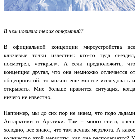
С синтетическим утеплителем
Аксессуары для спальников
Сумки и баулы
Баулы
Кошельки
В чем новизна твоих открытий?
Сумки
Гермомешки
Полезные аксессуары
В официальной концепции мироустройства все
Книги
ключевые точки известны: кто-то туда съездил,
Еда
Коврики
посмотрел, «открыл». А если предположить, что
Обувь
концепция другая, что она немножко отличается от
Женская обувь
общепринятой, то можно еще многое исследовать и
Сапоги
Ботинки
открывать. Мне больше нравится ситуация, когда
Мужская обувь
ничего не известно.
Ботинки
Кроссовки
Сапоги
Например, мы до сих пор не знаем, что подо льдами
Гамаши и бахилы
Антарктики и Арктики. Там – много снега, очень
Гамаши
Бахилы
холодно, все знают, что там вечная мерзлота. А какое
Тапочки и чуни
количество этой мерзлоты, как она располагается? У