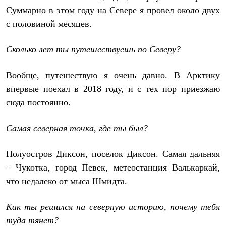
Термобелье
Суммарно в этом году на Севере я провел около двух
Теплое термобелье
Среднее термобелье
с половиной месяцев.
Легкое термобелье
Лёгкая одежда
Сколько лет ты путешествуешь по Северу?
Футболки
Рубашки
Толстовки
Вообще, путешествую я очень давно. В Арктику
Брюки
впервые поехал в 2018 году, и с тех пор приезжаю
Шорты
Женская одежда
сюда постоянно.
Утепленная пухом
Куртки
Самая северная точка, где ты был?
Брюки
Жилеты
Утепленная синтетикой
Полуостров Диксон, поселок Диксон. Самая дальняя
Куртки
Брюки
– Чукотка, город Певек, метеостанция Валькаркай,
Штормовая одежда
что недалеко от мыса Шмидта.
Куртки
Софтшелл одежда
Куртки
Как ты решился на северную историю, почему тебя
Брюки
туда тянет?
Лёгкая одежда