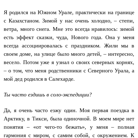
Рубашки
Футболки
Я родился на Южном Урале, практически на границе
Толстовки
с Казахстаном. Зимой у нас очень холодно, – степи,
Брюки
Термобелье
ветра, много снега. Мне это всегда нравилось: зимой
Теплое термобелье
есть эффект сказки, чуда, Нового года. Она у меня
Среднее термобелье
всегда ассоциировалась с праздником. Жили мы в
Легкое термобелье
Флисовая одежда
своем доме, на улице было много детей, – интересно,
Куртки
весело. Потом уже я узнал о своих северных корнях,
Брюки
Детская одежда
– о том, что меня родственники с Северного Урала, а
Утепленная пухом
мой дед родился в Салехарде.
Комбинезоны
Куртки
Брюки
Ты часто ездишь в соло-экспедиции?
Утепленная синтетикой
Комбинезоны
Да, я очень часто езжу один. Моя первая поездка в
Куртки
Брюки
Арктику, в Тикси, была одиночной. В моем мире нет
Лёгкая одежда
понятия – «от чего-то бежать», у меня – полная
Футболки
Толстовки
гармония с миром, с самим собой, с окружением. К