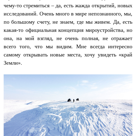
Брюки
чему-то стремиться – да, есть жажда открытий, новых
Софтшелл одежда
Куртки
исследований. Очень много в мире непознанного, мы,
Флисовая одежда
по большому счету, не знаем, где мы живем. Да, есть
Куртки
какая-то официальная концепция мироустройства, но
Брюки
Жилеты
она, на мой взгляд, не очень полная, не отражает
Комбинезоны
всего того, что мы видим. Мне всегда интересно
Термобелье
Комплект термобелья
самому открывать новые места, хочу увидеть «край
Снаряжение
Земли».
Палатки и тенты
Палатки
Тенты
Аксессуары для палаток
Рюкзаки
Экспедиционные
Легкоходные
Альпинистские
Городские
Аксессуары для рюкзаков
Спальные мешки
Пуховые
Комбинированные