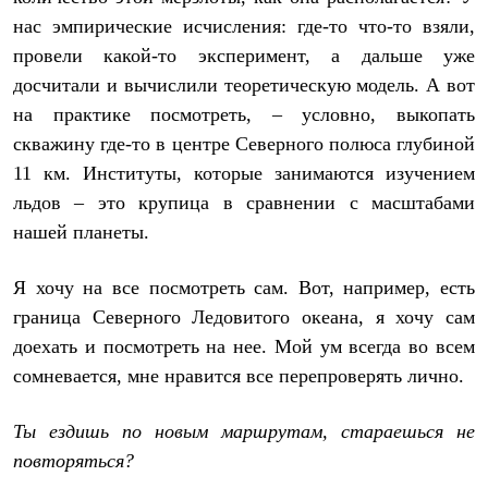
Тапочки
Чуни
нас эмпирические исчисления: где-то что-то взяли,
Уход за обувью
провели какой-то эксперимент, а дальше уже
Аксессуары
досчитали и вычислили теоретическую модель. А вот
Головные уборы
Шапки
на практике посмотреть, – условно, выкопать
Балаклавы и маски
скважину где-то в центре Северного полюса глубиной
Кепки и бейсболки
Повязки
11 км. Институты, которые занимаются изучением
Шарфы
льдов – это крупица в сравнении с масштабами
Панамы
Перчатки и рукавицы
нашей планеты.
Перчатки
Рукавицы
Я хочу на все посмотреть сам. Вот, например, есть
Носки
Полезные аксессуары
граница Северного Ледовитого океана, я хочу сам
Брелки
доехать и посмотреть на нее. Мой ум всегда во всем
Ремни
сомневается, мне нравится все перепроверять лично.
Шевроны
Опушки
Термоковрики
Ты ездишь по новым маршрутам, стараешься не
Уход за одеждой
В Арктику
повторяться?
Коллекции