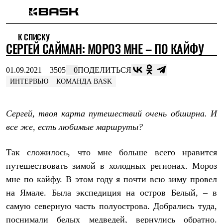
Каталог
К СПИСКУ
Интернет-магазин
СЕРГЕЙ САЙМАН: МОРОЗ МНЕ – ПО КАЙФУ
Мужская одежда
Утепленная пухом
Куртки
01.09.2021
3505
0
ПОДЕЛИТЬСЯ
Брюки
ИНТЕРВЬЮ
КОМАНДА BASK
Жилеты
Комбинезоны
Утепленная синтетикой
Сергей, твоя карта путешествий очень обширна. И
Куртки
Брюки
все же, есть любимые маршруты?
Штормовая одежда
Куртки
Брюки
Так сложилось, что мне больше всего нравится
Софтшелл одежда
путешествовать зимой в холодных регионах. Мороз
Куртки
мне по кайфу. В этом году я почти всю зиму провел
Брюки
Флисовая одежда
на Ямале. Была экспедиция на остров Белый, – в
Куртки
самую северную часть полуострова. Добрались туда,
Брюки
Жилеты
поснимали белых медведей, вернулись обратно.