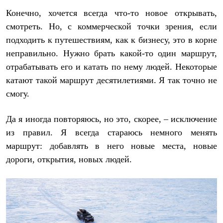
PEAK
Конечно, хочется всегда что-то новое открывать,
ЗА ПОЛЯРНЫМ КРУГОМ
TREK
смотреть. Но, с коммерческой точки зрения, если
BASK kids
подходить к путешествиям, как к бизнесу, это в корне
CITY
BASK juno
неправильно. Нужно брать какой-то один маршрут,
ИДЁМ В ПОХОД
отрабатывать его и катать по нему людей. Некоторые
Дневник капитана
катают такой маршрут десятилетиями. Я так точно не
Каталог дилеров
Компания
смогу.
Баск сегодня
История
Да я иногда повторяюсь, но это, скорее, – исключение
Отцы основатели
Производство
из правил. Я всегда стараюсь немного менять
Баск в вашем городе
маршрут: добавлять в него новые места, новые
Контроль качества
Технологии
дороги, открытия, новых людей.
Команда Баск
Сотрудничество
Дилерам
Стать дилером
Корпоративным клиентам
Услуги
Медиа