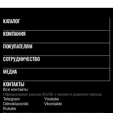
PEAK
ЗА ПОЛЯРНЫМ КРУГОМ
TREK
BASK kids
КАТАЛОГ
CITY
BASK juno
ИДЁМ В ПОХОД
КОМПАНИЯ
Дневник капитана
Каталог дилеров
ПОКУПАТЕЛЯМ
Компания
Баск сегодня
История
СОТРУДНИЧЕСТВО
Отцы основатели
Производство
Баск в вашем городе
МЕДИА
Контроль качества
Технологии
КОНТАКТЫ
Команда Баск
Сотрудничество
Все контакты
Дилерам
Официальные каналы BASK о жизни и развитии бренда
Стать дилером
Telegram
Youtube
Корпоративным клиентам
Odnoklassniki
Vkontakte
Услуги
Rutube
Медиа