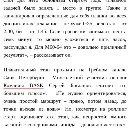
стал для него основным стартом года. «Главной
Рубашки
задачей было занять I место в группе. Также я
Футболки
запланировал определенные для себя планки во всех
Толстовки
Брюки
дисциплинах: плавание – не хуже 0:35, велоэтап – от
Термобелье
2:30, бег – от 1:45. Если транзитки занимают шесть-
Теплое термобелье
Среднее термобелье
семь минут, то можно уложиться в пять часов,
Легкое термобелье
рассуждал я. Для М60-64 это – довольно приличный
Флисовая одежда
Куртки
результат», – рассказывает он.
Брюки
Детская одежда
Плавательный этап проходил на Гребном канале
Утепленная пухом
Комбинезоны
Санкт-Петербурга. Многолетний участник outdoor
Куртки
Команды BASK
Сергей Богданов считает это
Брюки
Утепленная синтетикой
большим плюсом. «Не нужно ориентироваться,
Комбинезоны
очень простой маршрут – прямо, потом назад, до
Куртки
точки выхода из воды». Но, несмотря на роллинг
Брюки
Лёгкая одежда
старт, оценивает этот этап, как непростой: «много
Футболки
касаний с соперниками, иногда – довольно жёстких».
Толстовки