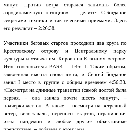
С синтетическим утеплителем
минут. Против ветра старался занимать более
Аксессуары для спальников
аэродинамичную позицию», – делится С.Богданов
Сумки и баулы
секретами техники и тактическими приемами. Здесь
Баулы
Кошельки
его результат – 2:26:38.
Сумки
Гермомешки
Полезные аксессуары
Участники беговых стартов проходили два круга по
Книги
Крестовскому острову и Центральному парку
Еда
культуры и отдыха им. Кирова на Елагином острове.
Коврики
Обувь
Итог сооснователя BASK – 1:46:11. Таким образом,
Женская обувь
заявленная высота снова взята, и Сергей Богданов
Сапоги
Ботинки
занял I место в группе с общим временем 4:56:38.
Мужская обувь
«Несмотря на длинные транзитки (самой долгой была
Ботинки
Кроссовки
первая, – она заняла почти шесть минут)», –
Сапоги
подчеркивает он. А также, – несмотря на встречный
Гамаши и бахилы
ветер, вело-завалы, переносы стартов, ограничения
Гамаши
Бахилы
из-за пандемии и любые другие объективные
Тапочки и чуни
препятствия, – добавим к этому мы.