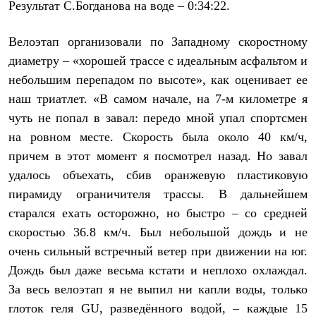
Брюки
Результат С.Богданова на воде – 0:34:22.
Софтшелл одежда
Куртки
Велоэтап организовали по Западному скоростному
Флисовая одежда
Куртки
диаметру – «хорошей трассе с идеальным асфальтом и
Брюки
небольшим перепадом по высоте», как оценивает ее
Жилеты
Комбинезоны
наш триатлет. «В самом начале, на 7-м километре я
Термобелье
чуть не попал в завал: передо мной упал спортсмен
Комплект термобелья
на ровном месте. Скорость была около 40 км/ч,
Снаряжение
Палатки и тенты
причем в этот момент я посмотрел назад. Но завал
Палатки
удалось объехать, сбив оранжевую пластиковую
Тенты
Аксессуары для палаток
пирамиду ограничителя трассы. В дальнейшем
Рюкзаки
старался ехать осторожно, но быстро – со средней
Экспедиционные
Легкоходные
скоростью 36.8 км/ч. Был небольшой дождь и не
Альпинистские
очень сильный встречный ветер при движении на юг.
Городские
Дождь был даже весьма кстати и неплохо охлаждал.
Аксессуары для рюкзаков
Спальные мешки
За весь велоэтап я не выпил ни капли воды, только
Пуховые
глоток геля GU, разведённого водой, – каждые 15
Комбинированные