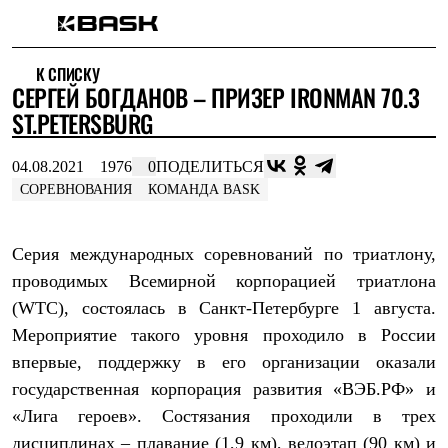
Каталог
К СПИСКУ
Интернет-магазин
СЕРГЕЙ БОГДАНОВ – ПРИЗЕР IRONMAN 70.3
Мужская одежда
Утепленная пухом
ST.PETERSBURG
Куртки
Брюки
04.08.2021
1976
0
ПОДЕЛИТЬСЯ
Жилеты
Комбинезоны
СОРЕВНОВАНИЯ
КОМАНДА BASK
Утепленная синтетикой
Куртки
Брюки
Серия международных соревнований по триатлону,
Штормовая одежда
проводимых Всемирной корпорацией триатлона
Куртки
Брюки
(WTC), состоялась в Санкт-Петербурге 1 августа.
Софтшелл одежда
Мероприятие такого уровня проходило в России
Куртки
Брюки
впервые, поддержку в его организации оказали
Флисовая одежда
государственная корпорация развития «ВЭБ.РФ» и
Куртки
«Лига героев». Состязания проходили в трех
Брюки
Жилеты
дисциплинах – плавание (1,9 км), велоэтап (90 км) и