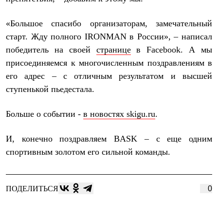
Тапочки
Чуни
Уход за обувью
«Большое спасибо организаторам, замечательный
Аксессуары
старт. Жду полного IRONMAN в России», – написал
Головные уборы
Шапки
победитель на своей
странице
в Facebook. А мы
Балаклавы и маски
присоединяемся к многочисленным поздравлениям в
Кепки и бейсболки
Повязки
его адрес – с отличным результатом и высшей
Шарфы
ступенькой пьедестала.
Панамы
Перчатки и рукавицы
Перчатки
Больше о событии -
в новостях skigu.ru
.
Рукавицы
Носки
И, конечно поздравляем BASK – с еще одним
Полезные аксессуары
Брелки
спортивным золотом его сильной команды.
Ремни
Шевроны
Опушки
Термоковрики
ПОДЕЛИТЬСЯ
0
Уход за одеждой
В Арктику
Коллекции