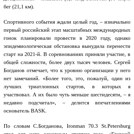
Термобелье
бег (21,1 км).
Теплое термобелье
Среднее термобелье
Легкое термобелье
Спортивного события ждали целый год, – изначально
Лёгкая одежда
первый российский этап масштабных международных
Футболки
Рубашки
гонок планировали провести в 2020 году, однако
Толстовки
эпидемиологическая обстановка вынудила перенести
Брюки
Шорты
старт на 2021-й. В соревнованиях приняли участие, в
Женская одежда
общей сложности, более двух тысяч человек. Сергей
Утепленная пухом
Богданов отмечает, что к уровню организации у него
Куртки
Брюки
нет замечаний. «Более того, это, пожалуй, один из
Жилеты
лучших триатлонных стартов, в которых я
Утепленная синтетикой
Куртки
участвовал. А их было чуть меньше шестидесяти, – я
Брюки
недавно подсчитал», – делится впечатлениями
Штормовая одежда
Куртки
основатель BASK.
Софтшелл одежда
Куртки
По словам С.Богданова, Ironman 70.3 St.Petersburg
Брюки
Лёгкая одежда