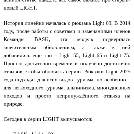
Термобелье
новый L
IGHT.
Теплое термобелье
Среднее термобелье
Легкое термобелье
История линейки началась с рюкзака Light 69. В 2014
Лёгкая одежда
Футболки
году, после работы с советами и замечаниями членов
Рубашки
Команды BASK, эта модель подверглась
Толстовки
значительным обновлениям, а также к ней
Брюки
Шорты
добавились ещё три – Light 55, Light 65 и Light 75.
Женская одежда
Прошло достаточно времени и получено достаточно
Утепленная пухом
Куртки
отзывов, чтобы обновить серию. Рюкзаки Light 2025
Брюки
года подходят для всех видов туризма, но особенно –
Жилеты
для легкоходного туризма, альпинизма, многодневных
Утепленная синтетикой
Куртки
походов и просто непринуждённого отдыха на
Брюки
природе.
Штормовая одежда
Куртки
Софтшелл одежда
Сегодня в серии
LIGHT выпускаются:
Куртки
Брюки
Лёгкая одежда