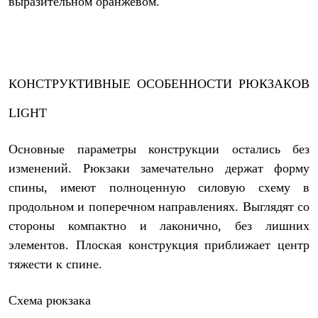
выразительном оранжевом.
PEAK
ЗА ПОЛЯРНЫМ КРУГОМ
TREK
BASK kids
CITY
BASK juno
КОНСТРУКТИВНЫЕ ОСОБЕННОСТИ РЮКЗАКОВ
ИДЁМ В ПОХОД
Дневник капитана
LIGHT
Каталог дилеров
Компания
Баск сегодня
Основные параметры конструкции остались без
История
изменений. Рюкзаки замечательно держат форму
Отцы основатели
Производство
спины, имеют полноценную силовую схему в
Баск в вашем городе
продольном и поперечном направлениях. Выглядят со
Контроль качества
Технологии
стороны компактно и лаконично, без лишних
Команда Баск
элементов. Плоская конструкция приближает центр
Сотрудничество
Дилерам
тяжести к спине.
Стать дилером
Корпоративным клиентам
Схема рюкзака
Услуги
Медиа