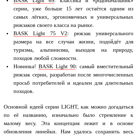
BASK
Light 69
: классика и «родоначальник»
Рубашки
серии, уже больше 15 лет остаётся одним из
Футболки
Толстовки
самых лёгких, эргономичных и универсальных
Брюки
рюкзаков своего класса на рынке.
Термобелье
BASK
Light 75
V2
: рюкзак универсального
Теплое термобелье
Среднее термобелье
размера на все случаи жизни, подойдёт для
Легкое термобелье
туризма, альпинизма, выходов на природу,
Флисовая одежда
Куртки
походов любой сложности.
Брюки
Новинка!
BASK
Light 90
: самый вместительный
Детская одежда
рюкзак серии, разработан после многочисленных
Утепленная пухом
Комбинезоны
просьб потребителей и идеален для длительных
Куртки
походов.
Брюки
Утепленная синтетикой
Комбинезоны
Основной идеей серии LIGHT, как можно догадаться
Куртки
по её названию, изначально было стремление к
Брюки
Лёгкая одежда
малому весу. Эта концепция лежит и в основе
Футболки
обновления линейки. Нам удалось сохранить весь
Толстовки