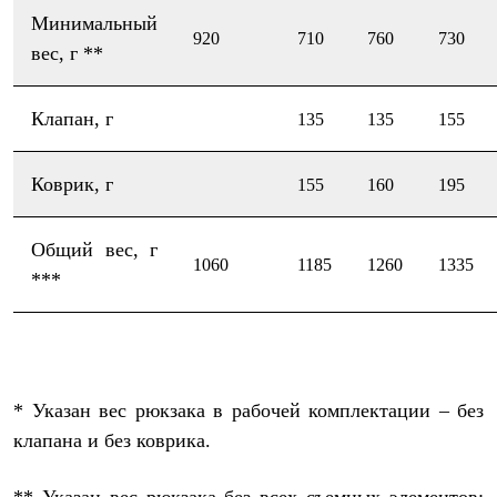
С синтетическим утеплителем
Минимальный
Аксессуары для спальников
920
710
760
730
вес, г **
Сумки и баулы
Баулы
Кошельки
Клапан, г
Сумки
135
135
155
Гермомешки
Полезные аксессуары
Книги
Коврик, г
155
160
195
Еда
Коврики
Обувь
Общий вес, г
1060
1185
1260
1335
Женская обувь
***
Сапоги
Ботинки
Мужская обувь
Ботинки
Кроссовки
Сапоги
* Указан вес рюкзака в рабочей комплектации – без
Гамаши и бахилы
Гамаши
клапана и без коврика.
Бахилы
Тапочки и чуни