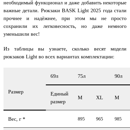
Брюки
необходимый функционал и даже добавить некоторые
Софтшелл одежда
важные детали. Рюкзаки BASK Light 2025 года стали
Куртки
Флисовая одежда
прочнее и надёжнее, при этом мы не просто
Куртки
сохранили их легковесность, но даже немного
Брюки
уменьшили вес!
Жилеты
Комбинезоны
Термобелье
Из таблицы вы узнаете, сколько весят модели
Комплект термобелья
рюкзаков
Light во всех вариантах комплектации:
Снаряжение
Палатки и тенты
Палатки
Тенты
69л
75л
90л
Аксессуары для палаток
Рюкзаки
Экспедиционные
Размер
Единый
Легкоходные
M
XL
M
Альпинистские
размер
Городские
Аксессуары для рюкзаков
Спальные мешки
Вес, г *
895
965
985
Пуховые
Комбинированные