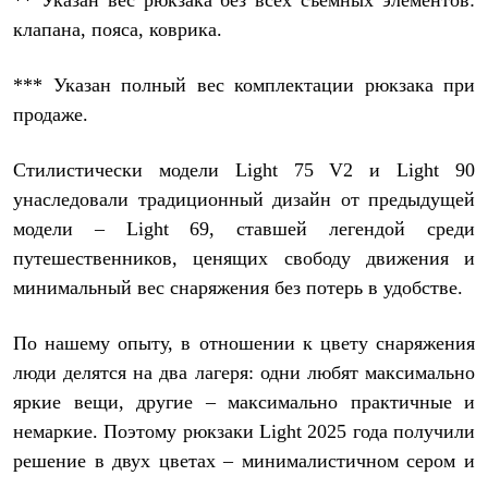
** Указан вес рюкзака без всех съемных элементов:
Тапочки
Чуни
клапана, пояса, коврика.
Уход за обувью
Аксессуары
*** Указан полный вес комплектации рюкзака при
Головные уборы
Шапки
продаже.
Балаклавы и маски
Кепки и бейсболки
Повязки
Стилистически модели Light 75 V2 и Light 90
Шарфы
унаследовали традиционный дизайн от предыдущей
Панамы
модели – Light 69, ставшей легендой среди
Перчатки и рукавицы
Перчатки
путешественников, ценящих свободу движения и
Рукавицы
минимальный вес снаряжения без потерь в удобстве.
Носки
Полезные аксессуары
Брелки
По нашему опыту, в отношении к цвету снаряжения
Ремни
люди делятся на два лагеря: одни любят максимально
Шевроны
Опушки
яркие вещи, другие – максимально практичные и
Термоковрики
немаркие. Поэтому рюкзаки Light 2025 года получили
Уход за одеждой
В Арктику
решение в двух цветах – минималистичном сером и
Коллекции