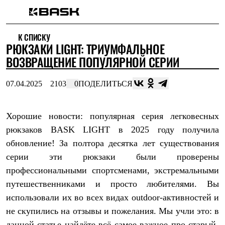
Каталог
К СПИСКУ
Интернет-магазин
РЮКЗАКИ LIGHT: ТРИУМФАЛЬНОЕ
Мужская одежда
Утепленная пухом
ВОЗВРАЩЕНИЕ ПОПУЛЯРНОЙ СЕРИИ
Куртки
Брюки
07.04.2025
2103
0
ПОДЕЛИТЬСЯ
Жилеты
Комбинезоны
Утепленная синтетикой
Куртки
Хорошие новости: популярная серия легковесных
Брюки
рюкзаков
BASK L
IGHT в 2025 году получила
Штормовая одежда
обновление! За полтора десятка лет существования
Куртки
Брюки
серии эти рюкзаки были проверены
Софтшелл одежда
профессиональными спортсменами, экстремальными
Куртки
Брюки
путешественниками и просто любителями. Вы
Флисовая одежда
использовали их во всех видах
outdoor-активностей и
Куртки
Брюки
не скупились на отзывы и пожелания. Мы учли это: в
Жилеты
данной статье найдёте всё самое важное про старый-