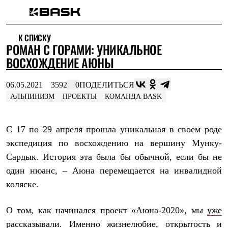
Каталог
К СПИСКУ
Интернет-магазин
РОМАН С ГОРАМИ: УНИКАЛЬНОЕ
Мужская одежда
Утепленная пухом
ВОСХОЖДЕНИЕ АЮНЫ
Куртки
Брюки
06.05.2021
3592
0
ПОДЕЛИТЬСЯ
Жилеты
Комбинезоны
АЛЬПИНИЗМ
ПРОЕКТЫ
КОМАНДА BASK
Утепленная синтетикой
Куртки
Брюки
С 17 по 29 апреля прошла уникальная в своем роде
Штормовая одежда
экспедиция по восхождению на вершину Мунку-
Куртки
Брюки
Сардык. История эта была бы обычной, если бы не
Софтшелл одежда
один нюанс, – Аюна перемещается на инвалидной
Куртки
Брюки
коляске.
Флисовая одежда
Куртки
О том, как начинался проект «Аюна-2020», мы
уже
Брюки
Жилеты
рассказывали
. Именно жизнелюбие, открытость и