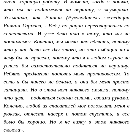
очень хорошую работу. В момент, когда я поняла,
Брюки
Софтшелл одежда
что мы не поднимемся на вершину, я жумарила.
Куртки
Услышала, как Ринчин (Руководитель экспедиции
Флисовая одежда
Куртки
Ринчин Гармаев, - Ред.) по рации переговаривался со
Брюки
спасателями. И уже дело шло к тому, что мы не
Жилеты
Комбинезоны
поднимемся. Конечно, мы могли это сделать, потому
Термобелье
что у нас было все для этого, но эти амбиции ни к
Комплект термобелья
чему бы не привели, потому что я в любом случае не
Снаряжение
Палатки и тенты
успела бы самостоятельно подняться на вершину.
Палатки
Ребята предлагали поднять меня противовесом. То
Тенты
Аксессуары для палаток
есть я бы ничего не делала, а они бы меня просто
Рюкзаки
затащили. Но в этом нет никакого смысла, потому
Экспедиционные
Легкоходные
что цель – подняться своими силами, своими руками.
Альпинистские
Конечно, любой из спасателей мог положить меня в
Городские
рюкзак, отнести наверх и потом спустить, и все
Аксессуары для рюкзаков
Спальные мешки
было бы хорошо. Но я не вижу в этом никакого
Пуховые
смысла».
Комбинированные