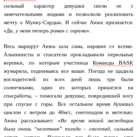
Термобелье
сильный характер девушки свели ее с
Теплое термобелье
замечательными людьми и позволили реализовать
Среднее термобелье
Легкое термобелье
мечту о Мунку-Сардык. И сейчас Аюна признается:
Лёгкая одежда
«
Да, у меня теперь роман с горами
».
Футболки
Рубашки
Толстовки
Весь маршрут Аюна шла сама, наравне со всеми.
Брюки
Альпинисты и спасатели прокладывали перильные
Шорты
Женская одежда
веревки, по которым участница
Команды BASK
Утепленная пухом
жумарила, поднимаясь все выше. Погода не щадила
Куртки
Брюки
восходителей: из всех дней лишь три были
Жилеты
солнечными, один из которых пришелся на
Утепленная синтетикой
Куртки
спасработы, – помогали девушке, повредившей ногу
Брюки
при спуске с горы. Все остальное время бушевал
Штормовая одежда
циклон с ветром до 40м/с, снегопадом и метелью.
Куртки
Софтшелл одежда
Аюна рассказывает: «
Во время нашей экспедиции
Куртки
была очень “нелетная” погода – снегопад, сильный
Брюки
Лёгкая одежда