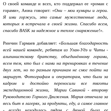
О своей команде и всех, кто поддержал ее «роман с
горами», Аюна говорит:
«Они – мои кумиры и герои.
Я ими горжусь, это самые мужественные люди,
которых я встречала в своей жизни. Спасибо всем,
спасибо
BASK за надежное и теплое снаряжение!».
Ринчин Гармаев добавляет:
«Большая благодарность
всей нашей команде, ребятам из Улан-Удэ и Читы -
альпинистскому братству, объединённому горами,
всем тем, кто был с нами на тренировках в течение
двух лет, но по разным причинам не смог пойти на
маршрут. Фотографам и операторам, что были за
кадром и достойно переносили все тяготы
экспедиционной жизни, Марии Савиной - второму
Руководителю Горного Движения. Мария отвечала за
весь быт в лагерях, за продукты, еду, а самое главное
- всегда находилась рядом с Аюной, была ее