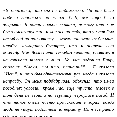
С синтетическим утеплителем
Аксессуары для спальников
«Я понимала, что мы не поднимемся. На мне была
Сумки и баулы
надета горнолыжная маска, баф, все лицо было
Баулы
Кошельки
закрыто. Я очень сильно плакала, потому что мне
Сумки
было очень грустно, я злилась на себя, что у меня был
Гермомешки
Полезные аксессуары
целый год на подготовку, я могла заниматься больше,
Книги
чтобы жумарить быстрее, что я подвела всю
Еда
команду. Мне было очень стыдно плакать, поэтому я
Коврики
Обувь
не снимала ничего с лица. Ко мне подошел Баир,
Женская обувь
спросил: “Аюна, ты что, плачешь?”. Я сказала
Сапоги
Ботинки
“Нет”, и это был единственный раз, когда я сказала
Мужская обувь
неправду. Он меня подбадривал, объяснял, что из-за
Ботинки
Кроссовки
погодных условий, кроме нас, еще триста человек в
Сапоги
тот день не взошли на вершину, вернулись назад. И
Гамаши и бахилы
что такое очень часто происходит в горах, когда
Гамаши
Бахилы
люди не могут подняться на вершину. Но я все равно
Тапочки и чуни
сделала все, что могла»
.