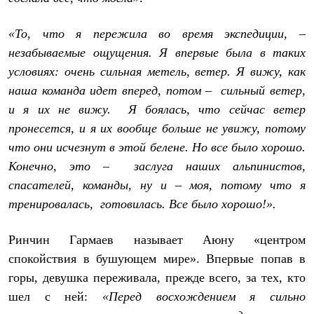
Тапочки
Чуни
Уход за обувью
«То, что я пережила во время экспедиции, –
Аксессуары
незабываемые ощущения. Я впервые была в таких
Головные уборы
Шапки
условиях: очень сильная метель, ветер. Я вижу, как
Балаклавы и маски
наша команда идет вперед, потом – сильный ветер,
Кепки и бейсболки
Повязки
и я их не вижу. Я боялась, что сейчас ветер
Шарфы
пронесется, и я их вообще больше не увижу, потому
Панамы
что они исчезнут в этой белене. Но все было хорошо.
Перчатки и рукавицы
Перчатки
Конечно, это – заслуга наших альпинистов,
Рукавицы
спасателей, команды, ну и – моя, потому что я
Носки
Полезные аксессуары
тренировалась, готовилась. Все было хорошо!».
Брелки
Ремни
Ринчин Гармаев называет Аюну «центром
Шевроны
Опушки
спокойствия в бушующем мире». Впервые попав в
Термоковрики
горы, девушка переживала, прежде всего, за тех, кто
Уход за одеждой
В Арктику
шел с ней:
«Перед восхождением я сильно
Коллекции