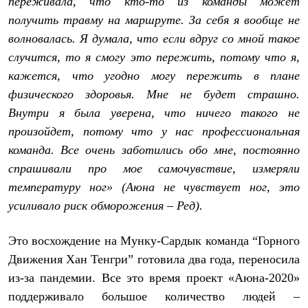
переживала, что кто-то из команды может
PEAK
получить травму на маршруте. За себя я вообще не
ЗА ПОЛЯРНЫМ КРУГОМ
TREK
волновалась. Я думала, что если вдруг со мной такое
BASK kids
случится, то я смогу это пережить, потому что я,
CITY
BASK juno
кажется, что угодно могу пережить в плане
ИДЁМ В ПОХОД
физического здоровья. Мне не будет страшно.
Дневник капитана
Каталог дилеров
Внутри я была уверена, что ничего такого не
Компания
произойдет, потому что у нас профессиональная
Баск сегодня
команда. Все очень заботились обо мне, постоянно
История
Отцы основатели
спрашивали про мое самочувствие, измеряли
Производство
температуру ног» (Аюна не чувствует ног, это
Баск в вашем городе
Контроль качества
усиливало риск обморожения – Ред).
Технологии
Команда Баск
Это восхождение на Мунку-Сардык команда “Горного
Сотрудничество
Дилерам
Движения Хан Тенгри” готовила два года, переносила
Стать дилером
из-за пандемии. Все это время проект «Аюна-2020»
Корпоративным клиентам
Услуги
поддерживало большое количество людей –
Медиа