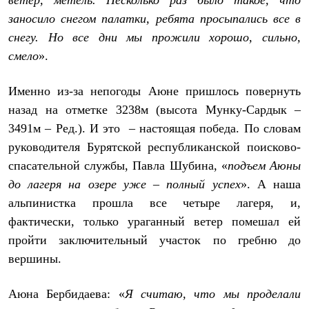
ветер, метель. Несколько раз было такое, что
Рубашки
заносило снегом палатки, ребята просыпались все в
Футболки
снегу. Но все дни мы прожили хорошо, сильно,
Толстовки
Брюки
смело
».
Термобелье
Теплое термобелье
Среднее термобелье
Именно из-за непогоды Аюне пришлось повернуть
Легкое термобелье
назад на отметке 3238м (высота Мунку-Сардык –
Флисовая одежда
3491м – Ред.). И это – настоящая победа. По словам
Куртки
Брюки
руководителя Бурятской республиканской поисково-
Детская одежда
спасательной службы, Павла Шубина, «
подъем Аюны
Утепленная пухом
Комбинезоны
до лагеря на озере уже – полный успех
». А наша
Куртки
альпинистка прошла все четыре лагеря, и,
Брюки
Утепленная синтетикой
фактически, только ураганный ветер помешал ей
Комбинезоны
пройти заключительный участок по гребню до
Куртки
вершины.
Брюки
Лёгкая одежда
Футболки
Аюна Бербидаева: «
Я считаю, что мы проделали
Толстовки