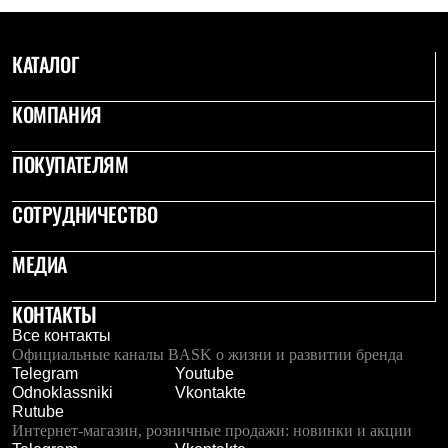
PEAK
ЗА ПОЛЯРНЫМ КРУГОМ
TREK
КАТАЛОГ
BASK kids
CITY
BASK juno
КОМПАНИЯ
ИДЁМ В ПОХОД
Дневник капитана
ПОКУПАТЕЛЯМ
Каталог дилеров
Компания
Баск сегодня
СОТРУДНИЧЕСТВО
История
Отцы основатели
Производство
МЕДИА
Баск в вашем городе
Контроль качества
КОНТАКТЫ
Технологии
Команда Баск
Все контакты
Сотрудничество
Официальные каналы BASK о жизни и развитии бренда
Дилерам
Telegram
Youtube
Стать дилером
Odnoklassniki
Vkontakte
Корпоративным клиентам
Rutube
Услуги
Интернет-магазин, розничные продажи: новинки и акции
Медиа