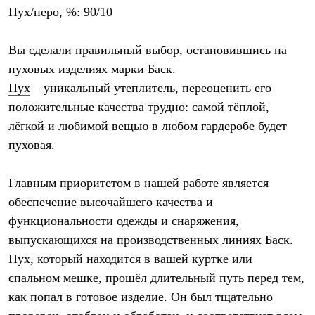
Рубашки
Пух/перо, %: 90/10
Футболки
Толстовки
Вы сделали правильный выбор, остановившись на
Брюки
Термобелье
пуховых изделиях марки Баск.
Теплое термобелье
Пух
– уникальный утеплитель, переоценить его
Среднее термобелье
Легкое термобелье
положительные качества трудно: самой тёплой,
Флисовая одежда
лёгкой и любимой вещью в любом гардеробе будет
Куртки
пуховая.
Брюки
Детская одежда
Утепленная пухом
Главным приоритетом в нашей работе является
Комбинезоны
Куртки
обеспечение высочайшего качества и
Брюки
функциональности одежды и снаряжения,
Утепленная синтетикой
Комбинезоны
выпускающихся на производственных линиях Баск.
Куртки
Пух, который находится в вашей куртке или
Брюки
спальном мешке, прошёл длительный путь перед тем,
Лёгкая одежда
Футболки
как попал в готовое изделие. Он был тщательно
Толстовки