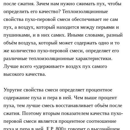
после сжатия. Зачем нам нужно сжимать пух, чтобы
С синтетическим утеплителем
Аксессуары для спальников
определить его качество? Теплоизоляционные
Сумки и баулы
свойства пухо-перовой смеси обеспечивает не сам
Баулы
Кошельки
пух, а воздух, который находится между перьями и
Сумки
пушинками, и в них самих. Иными словами, разный
Гермомешки
Полезные аксессуары
объём воздуха, который может содержать одно и то
Книги
же количество пухо-перовой смеси, определяет его
Еда
различные теплоизоляционные характеристики.
Коврики
Обувь
Лучше всего «удерживает» воздух пух самого
Женская обувь
высокого качества.
Сапоги
Ботинки
Мужская обувь
Упругие свойства смеси определяет процентное
Ботинки
содержание пуха и пера в ней. Чем выше процент
Кроссовки
Сапоги
пуха, тем лучше смесь восстанавливает объём после
Гамаши и бахилы
сжатия. Поэтому вторым показателем качества пухо-
Гамаши
Бахилы
перовой смеси является процентное соотношение
Тапочки и чуни
пуха и пера в ней. F.P. 800+ говорит о высочайшем