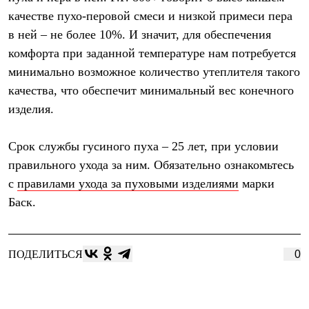
Тапочки
Чуни
качестве пухо-перовой смеси и низкой примеси пера
Уход за обувью
в ней – не более 10%. И значит, для обеспечения
Аксессуары
комфорта при заданной температуре нам потребуется
Головные уборы
Шапки
минимально возможное количество утеплителя такого
Балаклавы и маски
качества, что обеспечит минимальный вес конечного
Кепки и бейсболки
Повязки
изделия.
Шарфы
Панамы
Перчатки и рукавицы
Срок службы гусиного пуха – 25 лет, при условии
Перчатки
правильного ухода за ним. Обязательно ознакомьтесь
Рукавицы
с
правилами ухода за пуховыми изделиями
марки
Носки
Полезные аксессуары
Баск.
Брелки
Ремни
Шевроны
Опушки
ПОДЕЛИТЬСЯ
0
Термоковрики
Уход за одеждой
В Арктику
Коллекции