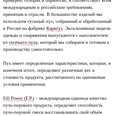
проверен, отобран и обработан, и соответствует всем
Брюки
Софтшелл одежда
международным и российским требованиям,
Куртки
принятым в отрасли. В большинстве изделий мы
Флисовая одежда
Куртки
используем гусиный пух, собранный и обработанный
Брюки
в России на фабрике
Каригуз
. Эксклюзивные модели
Жилеты
одежды и снаряжения выпускаются с наполнителем
Комбинезоны
Термобелье
из
гагачьего пуха
, который мы собираем и готовим к
Комплект термобелья
производству самостоятельно.
Снаряжение
Палатки и тенты
Палатки
Пух имеет определённые характеристики, которые, в
Тенты
конечном итоге, определяют различные вес и
Аксессуары для палаток
Рюкзаки
стоимость продукта, рассчитанного на одинаковые
Экспедиционные
условия применения.
Легкоходные
Альпинистские
Городские
Fill Power (F.P.)
– международная единица качества
Аксессуары для рюкзаков
Спальные мешки
пухо-перового продукта, определяет способность
Пуховые
пухо-перовой смеси восстанавливать свой объём
Комбинированные