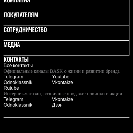
Термобелье
Теплое термобелье
ПОКУПАТЕЛЯМ
Среднее термобелье
Легкое термобелье
Лёгкая одежда
СОТРУДНИЧЕСТВО
Футболки
Рубашки
Толстовки
МЕДИА
Брюки
Шорты
КОНТАКТЫ
Женская одежда
Утепленная пухом
Все контакты
Куртки
Официальные каналы BASK о жизни и развитии бренда
Брюки
Telegram
Youtube
Жилеты
Odnoklassniki
Vkontakte
Утепленная синтетикой
Rutube
Куртки
Интернет-магазин, розничные продажи: новинки и акции
Брюки
Telegram
Vkontakte
Штормовая одежда
Odnoklassniki
Дзэн
Куртки
Софтшелл одежда
Куртки
Брюки
Лёгкая одежда