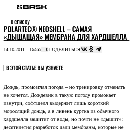
Каталог
К СПИСКУ
Интернет-магазин
POLARTEC® NEOSHELL – САМАЯ
Мужская одежда
Утепленная пухом
«ДЫШАЩАЯ» МЕМБРАНА ДЛЯ ХАРДШЕЛЛА
Куртки
Брюки
14.10.2011
16465
0
ПОДЕЛИТЬСЯ
Жилеты
Комбинезоны
Утепленная синтетикой
В ЭТОЙ СТАТЬЕ ВЫ УЗНАЕТЕ
Куртки
Брюки
Штормовая одежда
Куртки
Дождь, промозглая погода – но тренировку отменять
Брюки
не хочется. Дождевик в такую погоду промокает
Софтшелл одежда
Куртки
изнутри, софтшелл выдержит лишь короткий
Брюки
моросящий дождь, а в ливень куртка из обычного
Флисовая одежда
Куртки
хардшелла защитит от воды, но почти не «дышит»:
Брюки
десятилетия разработок дали мембраны, которые не
Жилеты