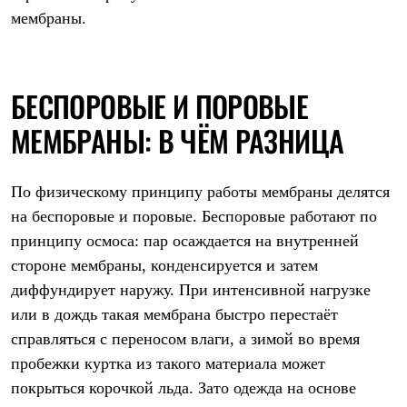
Рубашки
мембраны.
Футболки
Толстовки
Брюки
Термобелье
БЕСПОРОВЫЕ И ПОРОВЫЕ
Теплое термобелье
Среднее термобелье
МЕМБРАНЫ: В ЧЁМ РАЗНИЦА
Легкое термобелье
Флисовая одежда
Куртки
Брюки
По физическому принципу работы мембраны делятся
Детская одежда
на беспоровые и поровые. Беспоровые работают по
Утепленная пухом
Комбинезоны
принципу осмоса: пар осаждается на внутренней
Куртки
стороне мембраны, конденсируется и затем
Брюки
диффундирует наружу. При интенсивной нагрузке
Утепленная синтетикой
Комбинезоны
или в дождь такая мембрана быстро перестаёт
Куртки
справляться с переносом влаги, а зимой во время
Брюки
Лёгкая одежда
пробежки куртка из такого материала может
Футболки
покрыться корочкой льда. Зато одежда на основе
Толстовки