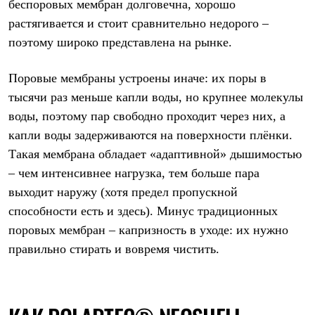
Брюки
беспоровых мембран долговечна, хорошо
Софтшелл одежда
растягивается и стоит сравнительно недорого –
Куртки
поэтому широко представлена на рынке.
Флисовая одежда
Куртки
Брюки
Поровые мембраны устроены иначе: их поры в
Жилеты
тысячи раз меньше капли воды, но крупнее молекулы
Комбинезоны
Термобелье
воды, поэтому пар свободно проходит через них, а
Комплект термобелья
капли воды задерживаются на поверхности плёнки.
Снаряжение
Палатки и тенты
Такая мембрана обладает «адаптивной» дышимостью
Палатки
– чем интенсивнее нагрузка, тем больше пара
Тенты
Аксессуары для палаток
выходит наружу (хотя предел пропускной
Рюкзаки
способности есть и здесь). Минус традиционных
Экспедиционные
поровых мембран – капризность в уходе: их нужно
Легкоходные
Альпинистские
правильно стирать и вовремя чистить.
Городские
Аксессуары для рюкзаков
Спальные мешки
Пуховые
Комбинированные