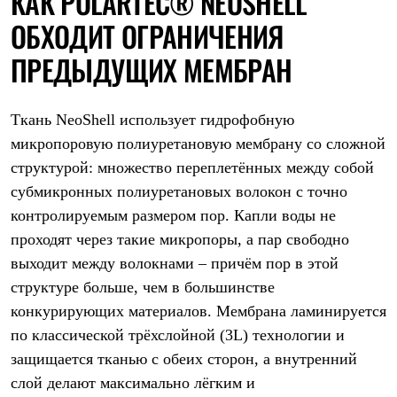
КАК POLARTEC® NEOSHELL
С синтетическим утеплителем
ОБХОДИТ ОГРАНИЧЕНИЯ
Аксессуары для спальников
Сумки и баулы
ПРЕДЫДУЩИХ МЕМБРАН
Баулы
Кошельки
Сумки
Гермомешки
Ткань NeoShell использует гидрофобную
Полезные аксессуары
микропоровую полиуретановую мембрану со сложной
Книги
Еда
структурой: множество переплетённых между собой
Коврики
субмикронных полиуретановых волокон с точно
Обувь
Женская обувь
контролируемым размером пор. Капли воды не
Сапоги
проходят через такие микропоры, а пар свободно
Ботинки
выходит между волокнами – причём пор в этой
Мужская обувь
Ботинки
структуре больше, чем в большинстве
Кроссовки
конкурирующих материалов. Мембрана ламинируется
Сапоги
Гамаши и бахилы
по классической трёхслойной (3L) технологии и
Гамаши
защищается тканью с обеих сторон, а внутренний
Бахилы
Тапочки и чуни
слой делают максимально лёгким и