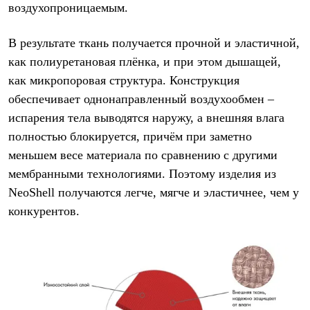
Тапочки
воздухопроницаемым.
Чуни
Уход за обувью
Аксессуары
В результате ткань получается прочной и эластичной,
Головные уборы
как полиуретановая плёнка, и при этом дышащей,
Шапки
как микропоровая структура. Конструкция
Балаклавы и маски
Кепки и бейсболки
обеспечивает однонаправленный воздухообмен –
Повязки
испарения тела выводятся наружу, а внешняя влага
Шарфы
Панамы
полностью блокируется, причём при заметно
Перчатки и рукавицы
меньшем весе материала по сравнению с другими
Перчатки
Рукавицы
мембранными технологиями. Поэтому изделия из
Носки
NeoShell получаются легче, мягче и эластичнее, чем у
Полезные аксессуары
конкурентов.
Брелки
Ремни
Шевроны
Опушки
Термоковрики
Уход за одеждой
В Арктику
Коллекции