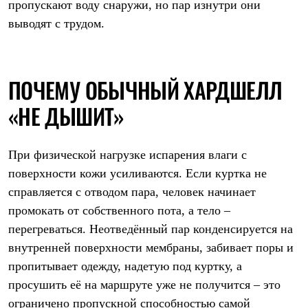
пропускают воду снаружи, но пар изнутри они
Термобелье
Теплое термобелье
выводят с трудом.
Среднее термобелье
Легкое термобелье
Лёгкая одежда
Футболки
ПОЧЕМУ ОБЫЧНЫЙ ХАРДШЕЛЛ
Рубашки
Толстовки
«НЕ ДЫШИТ»
Брюки
Шорты
Женская одежда
Утепленная пухом
При физической нагрузке испарения влаги с
Куртки
поверхности кожи усиливаются. Если куртка не
Брюки
Жилеты
справляется с отводом пара, человек начинает
Утепленная синтетикой
промокать от собственного пота, а тело –
Куртки
Брюки
перегреваться. Неотведённый пар конденсируется на
Штормовая одежда
внутренней поверхности мембраны, забивает поры и
Куртки
пропитывает одежду, надетую под куртку, а
Софтшелл одежда
Куртки
просушить её на маршруте уже не получится – это
Брюки
ограничено пропускной способностью самой
Лёгкая одежда