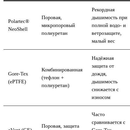
Где купить
Рекордная
Поровая,
дышимость при
Polartec®
микропоровый
полной водо- и
NeoShell
полиуретан
ветрозащите,
малый вес
Надёжная
защита от
Комбинированная
Gore-Tex
дождя,
(тефлон +
(ePTFE)
дышимость
полиуретан)
снижается с
износом
Часто
сравнивается с
Поровая, защита