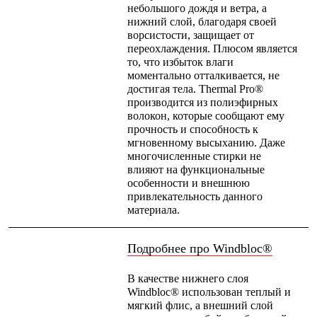
небольшого дождя и ветра, а
С синтетическим утеплителем
нижний слой, благодаря своей
Аксессуары для спальников
ворсистости, защищает от
Сумки и баулы
переохлаждения. Плюсом является
Баулы
то, что избыток влаги
Кошельки
моментально отталкивается, не
Сумки
достигая тела. Thermal Pro®
Гермомешки
производится из полиэфирных
Полезные аксессуары
волокон, которые сообщают ему
Книги
прочность и способность к
Еда
мгновенному высыханию. Даже
Коврики
многочисленные стирки не
Обувь
влияют на функциональные
Женская обувь
особенности и внешнюю
Сапоги
привлекательность данного
Ботинки
материала.
Мужская обувь
Ботинки
Кроссовки
Подробнее про Windbloc®
Сапоги
Гамаши и бахилы
Гамаши
В качестве нижнего слоя
Бахилы
Windbloc® использован теплый и
Тапочки и чуни
мягкий флис, а внешний слой