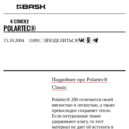
Каталог
К СПИСКУ
Интернет-магазин
POLARTEC®
Мужская одежда
Утепленная пухом
Куртки
15.10.2004
11891
0
ПОДЕЛИТЬСЯ
Брюки
Жилеты
Комбинезоны
Утепленная синтетикой
Куртки
Брюки
Штормовая одежда
Подробнее про Polartec®
Куртки
Classic
Брюки
Софтшелл одежда
Куртки
Polartec® 200 отличается своей
Брюки
мягкостью и легкостью, а также
Флисовая одежда
превосходно сохраняет тепло.
Куртки
Если натуральные ткани
Брюки
удерживают влагу, то этот
Жилеты
материал не дает ей вступить в