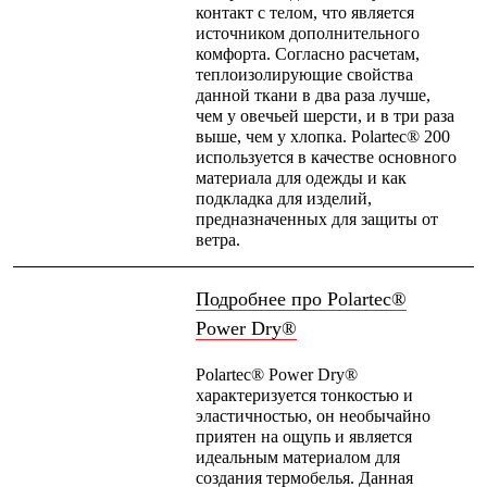
Термобелье
контакт с телом, что является
Теплое термобелье
источником дополнительного
Среднее термобелье
комфорта. Согласно расчетам,
Легкое термобелье
теплоизолирующие свойства
Лёгкая одежда
данной ткани в два раза лучше,
Футболки
чем у овечьей шерсти, и в три раза
Рубашки
выше, чем у хлопка. Polartec® 200
Толстовки
используется в качестве основного
Брюки
материала для одежды и как
Шорты
подкладка для изделий,
Женская одежда
предназначенных для защиты от
Утепленная пухом
ветра.
Куртки
Брюки
Жилеты
Подробнее про Polartec®
Утепленная синтетикой
Power Dry®
Куртки
Брюки
Polartec® Power Dry®
Штормовая одежда
характеризуется тонкостью и
Куртки
эластичностью, он необычайно
Софтшелл одежда
приятен на ощупь и является
Куртки
идеальным материалом для
Брюки
создания термобелья. Данная
Лёгкая одежда