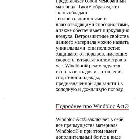
Тапочки
представляет собой мембранный
Чуни
материал. Таким образом, эта
Уход за обувью
ткань обладает
Аксессуары
теплоизоляционными и
Головные уборы
влагоотводящими способностями,
Шапки
а также обеспечивает циркуляцию
Балаклавы и маски
воздуха. Ветрозащитные свойства
Кепки и бейсболки
данного материала можно назвать
Повязки
уникальными: они полностью
Шарфы
защищают от порывов, имеющих
Панамы
скорость пятьдесят километров в
Перчатки и рукавицы
час. Windbloc® рекомендуется
Перчатки
использовать для изготовления
Рукавицы
спортивной одежды,
Носки
предназначенной для занятий в
Полезные аксессуары
холодную и дождливую погоду.
Брелки
Ремни
Подробнее про Windbloc Act®
Шевроны
Опушки
Термоковрики
Windbloc Act® заключает в себе
Уход за одеждой
все преимущества материала
В Арктику
Windbloc® и при этом имеет
Коллекции
дополнительный бонус в виде