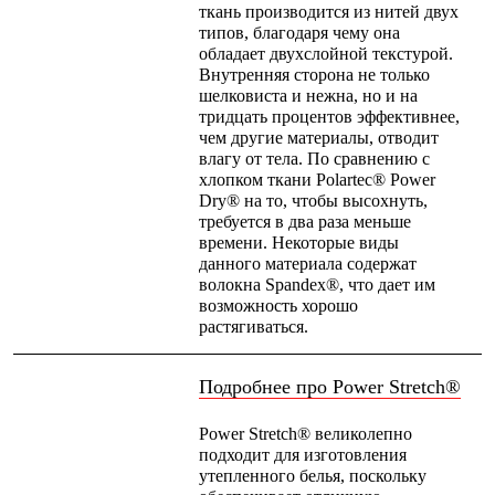
ткань производится из нитей двух
Рубашки
типов, благодаря чему она
Футболки
обладает двухслойной текстурой.
Толстовки
Внутренняя сторона не только
Брюки
шелковиста и нежна, но и на
Термобелье
тридцать процентов эффективнее,
Теплое термобелье
чем другие материалы, отводит
Среднее термобелье
влагу от тела. По сравнению с
Легкое термобелье
хлопком ткани Polartec® Power
Флисовая одежда
Dry® на то, чтобы высохнуть,
Куртки
требуется в два раза меньше
Брюки
времени. Некоторые виды
Детская одежда
данного материала содержат
Утепленная пухом
волокна Spandex®, что дает им
Комбинезоны
возможность хорошо
Куртки
растягиваться.
Брюки
Утепленная синтетикой
Комбинезоны
Подробнее про Power Stretch®
Куртки
Брюки
Power Stretch® великолепно
Лёгкая одежда
подходит для изготовления
Футболки
утепленного белья, поскольку
Толстовки