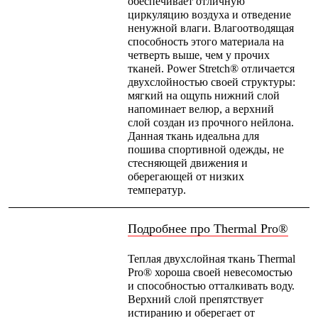
обеспечивает отличную
Брюки
циркуляцию воздуха и отведение
Софтшелл одежда
ненужной влаги. Влагоотводящая
Куртки
способность этого материала на
Флисовая одежда
четверть выше, чем у прочих
Куртки
тканей. Power Stretch® отличается
Брюки
двухслойностью своей структуры:
Жилеты
мягкий на ощупь нижний слой
Комбинезоны
напоминает велюр, а верхний
Термобелье
слой создан из прочного нейлона.
Комплект термобелья
Данная ткань идеальна для
Снаряжение
пошива спортивной одежды, не
Палатки и тенты
стесняющей движения и
Палатки
оберегающей от низких
Тенты
температур.
Аксессуары для палаток
Рюкзаки
Экспедиционные
Подробнее про Thermal Pro®
Легкоходные
Альпинистские
Теплая двухслойная ткань Thermal
Городские
Pro® хороша своей невесомостью
Аксессуары для рюкзаков
и способностью отталкивать воду.
Спальные мешки
Верхний слой препятствует
Пуховые
истиранию и оберегает от
Комбинированные