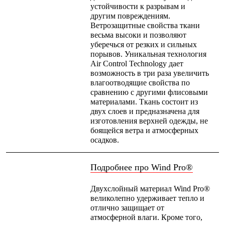
PEAK
устойчивости к разрывам и
ЗА ПОЛЯРНЫМ КРУГОМ
другим повреждениям.
TREK
Ветрозащитные свойства ткани
BASK kids
весьма высоки и позволяют
CITY
уберечься от резких и сильных
BASK juno
порывов. Уникальная технология
ИДЁМ В ПОХОД
Air Control Technology дает
Дневник капитана
возможность в три раза увеличить
Каталог дилеров
влагоотводящие свойства по
Компания
сравнению с другими флисовыми
Баск сегодня
материалами. Ткань состоит из
История
двух слоев и предназначена для
Отцы основатели
изготовления верхней одежды, не
Производство
боящейся ветра и атмосферных
Баск в вашем городе
осадков.
Контроль качества
Технологии
Подробнее про Wind Pro®
Команда Баск
Сотрудничество
Дилерам
Двухслойный материал Wind Pro®
Стать дилером
великолепно удерживает тепло и
Корпоративным клиентам
отлично защищает от
Услуги
атмосферной влаги. Кроме того,
Медиа