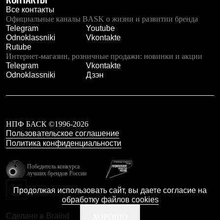
Все контакты
Официальные каналы BASK о жизни и развитии бренда
Telegram
Youtube
Odnoklassniki
Vkontakte
Rutube
Интернет-магазин, розничные продажи: новинки и акции
Telegram
Vkontakte
Odnoklassniki
Дзэн
НПФ БАСК ©1996-2026
Пользовательское соглашение
Политика конфиденциальности
Победитель конкурса
лучших брендов России
резидент технопарка
Продолжая использовать сайт, вы даете согласие на
Калибр
обработку файлов cookies
Сделано в Braind
ХОРОШО