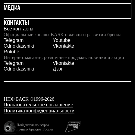
Рубашки
МЕДИА
Футболки
Толстовки
КОНТАКТЫ
Брюки
Термобелье
Все контакты
Теплое термобелье
Официальные каналы BASK о жизни и развитии бренда
Среднее термобелье
Telegram
Youtube
Легкое термобелье
Odnoklassniki
Vkontakte
Флисовая одежда
Rutube
Куртки
Интернет-магазин, розничные продажи: новинки и акции
Брюки
Telegram
Vkontakte
Детская одежда
Odnoklassniki
Дзэн
Утепленная пухом
Комбинезоны
Куртки
Брюки
Утепленная синтетикой
НПФ БАСК ©1996-2026
Комбинезоны
Пользовательское соглашение
Куртки
Политика конфиденциальности
Брюки
Лёгкая одежда
Футболки
Победитель конкурса
лучших брендов России
Толстовки