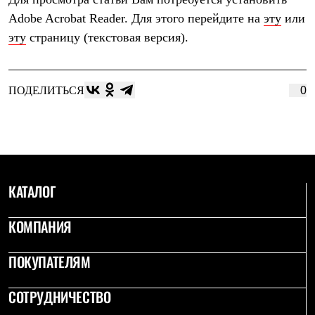
Термобелье
Adobe Acrobat Reader. Для этого перейдите на
эту
или
Теплое термобелье
Среднее термобелье
эту
страницу (текстовая версия).
Легкое термобелье
Лёгкая одежда
Футболки
Рубашки
ПОДЕЛИТЬСЯ
0
Толстовки
Брюки
Шорты
Женская одежда
Утепленная пухом
Куртки
Брюки
КАТАЛОГ
Жилеты
Утепленная синтетикой
Куртки
КОМПАНИЯ
Брюки
Штормовая одежда
ПОКУПАТЕЛЯМ
Куртки
Софтшелл одежда
Куртки
СОТРУДНИЧЕСТВО
Брюки
Лёгкая одежда