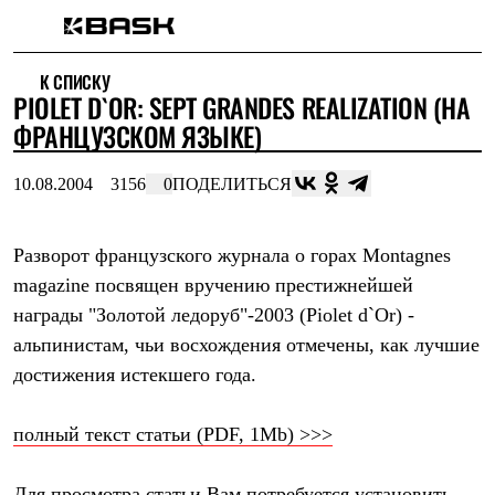
Каталог
К СПИСКУ
Интернет-магазин
PIOLET D`OR: SEPT GRANDES REALIZATION (НА
Мужская одежда
Утепленная пухом
ФРАНЦУЗСКОМ ЯЗЫКЕ)
Куртки
Брюки
10.08.2004
3156
0
ПОДЕЛИТЬСЯ
Жилеты
Комбинезоны
Утепленная синтетикой
Куртки
Разворот французского журнала о горах Montagnes
Брюки
magazine посвящен вручению престижнейшей
Штормовая одежда
награды "Золотой ледоруб"-2003 (Piolet d`Or) -
Куртки
Брюки
альпинистам, чьи восхождения отмечены, как лучшие
Софтшелл одежда
достижения истекшего года.
Куртки
Брюки
Флисовая одежда
полный текст статьи (PDF, 1Mb) >>>
Куртки
Брюки
Жилеты
Для просмотра статьи Вам потребуется установить