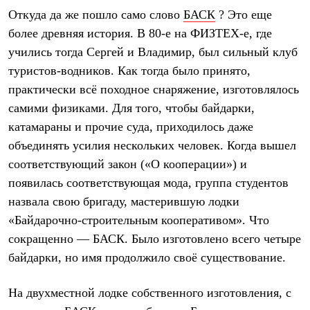
С синтетическим утеплителем
Откуда да же пошло само слово
БАСК
? Это еще
Аксессуары для спальников
более древняя история. В 80-е на ФИЗТЕХ-е, где
Сумки и баулы
Баулы
учились тогда Сергей и Владимир, был сильный клуб
Кошельки
туристов-водников. Как тогда было принято,
Сумки
Гермомешки
практически всё походное снаряжение, изготовлялось
Полезные аксессуары
самими физиками. Для того, чтобы байдарки,
Книги
катамараны и прочие суда, приходилось даже
Еда
Коврики
объединять усилия нескольких человек. Когда вышел
Обувь
соответствующий закон («О кооперации») и
Женская обувь
Сапоги
появилась соответствующая мода, группа студентов
Ботинки
назвала свою бригаду, мастерившую лодки
Мужская обувь
Ботинки
«Байдарочно-строительным кооперативом». Что
Кроссовки
сокращенно — БАСК. Было изготовлено всего четыре
Сапоги
байдарки, но имя продолжило своё существование.
Гамаши и бахилы
Гамаши
Бахилы
На двухместной лодке собственного изготовления, с
Тапочки и чуни