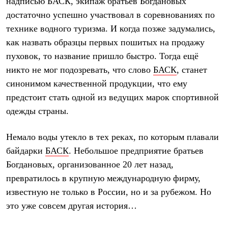
надписью БАСК, экипаж братьев Богдановых
Тапочки
Чуни
достаточно успешно участвовал в соревнованиях по
Уход за обувью
технике водного туризма. И когда позже задумались,
Аксессуары
Головные уборы
как назвать образцы первых пошитых на продажу
Шапки
пуховок, то название пришло быстро. Тогда ещё
Балаклавы и маски
Кепки и бейсболки
никто не мог подозревать, что слово
БАСК
, станет
Повязки
синонимом качественной продукции, что ему
Шарфы
предстоит стать одной из ведущих марок спортивной
Панамы
Перчатки и рукавицы
одежды страны.
Перчатки
Рукавицы
Носки
Немало воды утекло в тех реках, по которым плавали
Полезные аксессуары
байдарки
БАСК
. Небольшое предприятие братьев
Брелки
Богдановых, организованное 20 лет назад,
Ремни
Шевроны
превратилось в крупную международную фирму,
Опушки
известную не только в России, но и за рубежом. Но
Термоковрики
Уход за одеждой
это уже совсем другая история…
В Арктику
Коллекции