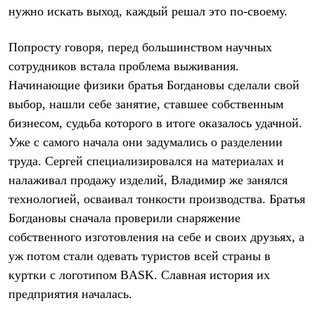
Брюки
нужно искать выход, каждый решал это по-своему.
Софтшелл одежда
Куртки
Флисовая одежда
Попросту говоря, перед большинством научных
Куртки
сотрудников встала проблема выживания.
Брюки
Жилеты
Начинающие физики братья Богдановы сделали свой
Комбинезоны
выбор, нашли себе занятие, ставшее собственным
Термобелье
бизнесом, судьба которого в итоге оказалось удачной.
Комплект термобелья
Снаряжение
Уже с самого начала они задумались о разделении
Палатки и тенты
труда. Сергей специализировался на материалах и
Палатки
Тенты
налаживал продажу изделий, Владимир же занялся
Аксессуары для палаток
технологией, осваивал тонкости производства. Братья
Рюкзаки
Экспедиционные
Богдановы сначала проверили снаряжение
Легкоходные
собственного изготовления на себе и своих друзьях, а
Альпинистские
уж потом стали одевать туристов всей страны в
Городские
Аксессуары для рюкзаков
куртки с логотипом BASK. Славная история их
Спальные мешки
предприятия началась.
Пуховые
Комбинированные