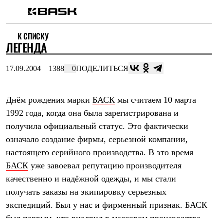
Каталог
К СПИСКУ
Интернет-магазин
ЛЕГЕНДA
Мужская одежда
Утепленная пухом
Куртки
17.09.2004
1388
0
ПОДЕЛИТЬСЯ
Брюки
Жилеты
Комбинезоны
Днём рождения марки
БАСК
мы считаем 10 марта
Утепленная синтетикой
Куртки
1992 года, когда она была зарегистрирована и
Брюки
получила официальный статус. Это фактически
Штормовая одежда
Куртки
означало создание фирмы, серьезной компании,
Брюки
настоящего серийного производства. В это время
Софтшелл одежда
БАСК
уже завоевал репутацию производителя
Куртки
Брюки
качественно и надёжной одежды, и мы стали
Флисовая одежда
получать заказы на экипировку серьезных
Куртки
Брюки
экспедиций. Был у нас и фирменный признак.
БАСК
Жилеты