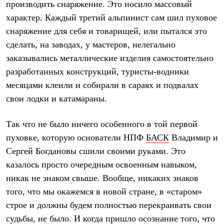
производить снаряжение. Это носило массовый
Рубашки
характер. Каждый третий альпинист сам шил пуховое
Футболки
Толстовки
снаряжение для себя и товарищей, или пытался это
Брюки
сделать, на заводах, у мастеров, нелегально
Термобелье
Теплое термобелье
заказывались металлические изделия самостоятельно
Среднее термобелье
разработанных конструкций, туристы-водники
Легкое термобелье
Флисовая одежда
месяцами клеили и собирали в сараях и подвалах
Куртки
свои лодки и катамараны.
Брюки
Детская одежда
Утепленная пухом
Так что не было ничего особенного в той первой
Комбинезоны
пуховке, которую основатели НПФ
БАСК
Владимир и
Куртки
Брюки
Сергей Богдановы сшили своими руками. Это
Утепленная синтетикой
казалось просто очередным освоенным навыком,
Комбинезоны
никак не знаком свыше. Вообще, никаких знаков
Куртки
Брюки
того, что мы окажемся в новой стране, в «старом»
Лёгкая одежда
строе и должны будем полностью перекраивать свои
Футболки
Толстовки
судьбы, не было. И когда пришло осознание того, что