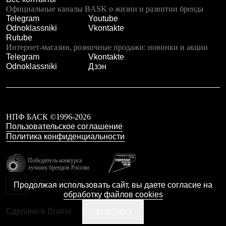
Где купить
Официальные каналы BASK о жизни и развитии бренда
Telegram
Youtube
Odnoklassniki
Vkontakte
Rutube
Интернет-магазин, розничные продажи: новинки и акции
Telegram
Vkontakte
Odnoklassniki
Дзэн
НПФ БАСК ©1996-2026
Пользовательское соглашение
Политика конфиденциальности
Победитель конкурса
лучших брендов России
резидент технопарка
Продолжая использовать сайт, вы даете согласие на
Калибр
обработку файлов cookies
Сделано в Braind
ХОРОШО