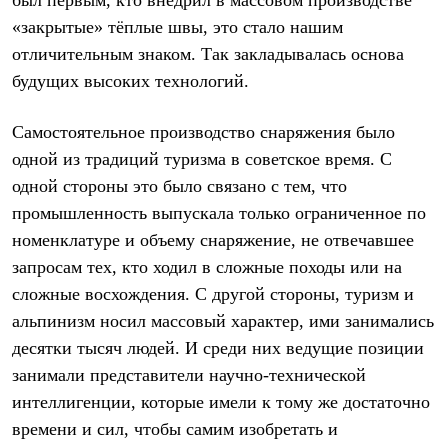
был первым, кто внедрил в массовом производстве
Термобелье
«закрытые» тёплые швы, это стало нашим
Теплое термобелье
Среднее термобелье
отличительным знаком. Так закладывалась основа
Легкое термобелье
будущих высоких технологий.
Лёгкая одежда
Футболки
Рубашки
Самостоятельное производство снаряжения было
Толстовки
одной из традиций туризма в советское время. С
Брюки
Шорты
одной стороны это было связано с тем, что
Женская одежда
промышленность выпускала только ограниченное по
Утепленная пухом
Куртки
номенклатуре и объему снаряжение, не отвечавшее
Брюки
запросам тех, кто ходил в сложные походы или на
Жилеты
Утепленная синтетикой
сложные восхождения. С другой стороны, туризм и
Куртки
альпинизм носил массовый характер, ими занимались
Брюки
десятки тысяч людей. И среди них ведущие позиции
Штормовая одежда
Куртки
занимали представители научно-технической
Софтшелл одежда
интеллигенции, которые имели к тому же достаточно
Куртки
Брюки
времени и сил, чтобы самим изобретать и
Лёгкая одежда