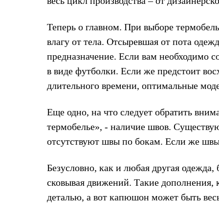
весь цикл производства – от дизайнерск
Жилеты
Термобелье
Теплое термобелье
Теперь о главном. При выборе термобель
Среднее термобелье
влагу от тела. Отсыревшая от пота одеж
Легкое термобелье
Лёгкая одежда
предназначение. Если вам необходимо со
Футболки
в виде футболки. Если же предстоит вос
Рубашки
Толстовки
длительного времени, оптимальные моде
Брюки
Шорты
Женская одежда
Еще одно, на что следует обратить вним
Утепленная пухом
термобелье», - наличие швов. Существу
Куртки
Брюки
отсутствуют швы по бокам. Если же швы
Жилеты
Утепленная синтетикой
Куртки
Безусловно, как и любая другая одежда, 
Брюки
сковывая движений. Такие дополнения, 
Штормовая одежда
Куртки
деталью, а вот капюшон может быть вес
Софтшелл одежда
Куртки