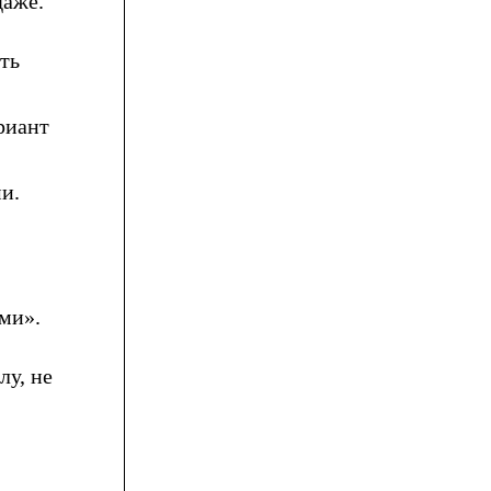
даже.
ть
риант
и.
ми».
лу, не