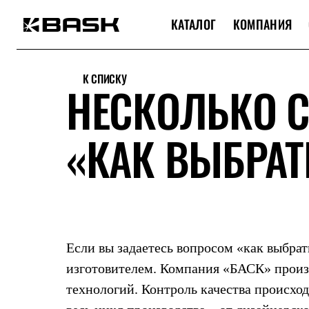
КАТАЛОГ
КОМПАНИЯ
Каталог
Интернет-магазин
К СПИСКУ
Мужская одежда
НЕСКОЛЬКО С
Утепленная пухом
Куртки
Брюки
«КАК ВЫБРАТ
Жилеты
Комбинезоны
Утепленная синтетикой
Куртки
Брюки
Штормовая одежда
Куртки
Брюки
Софтшелл одежда
Если вы задаетесь вопросом «
как выбрат
Куртки
Брюки
изготовителем. Компания «БАСК» произ
Флисовая одежда
технологий. Контроль качества происход
Куртки
Брюки