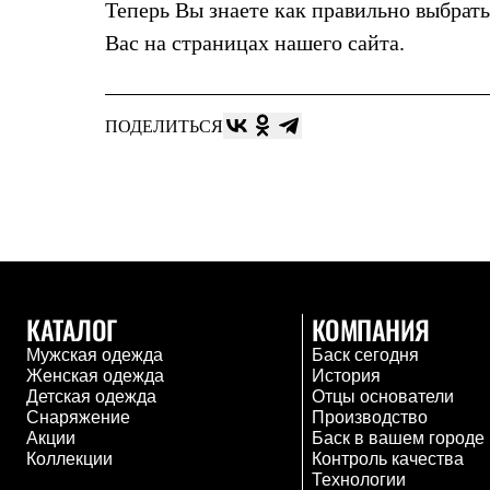
Брюки
Теперь Вы знаете как правильно выбрат
Лёгкая одежда
Вас на страницах нашего сайта.
Рубашки
Футболки
Толстовки
Брюки
ПОДЕЛИТЬСЯ
Термобелье
Теплое термобелье
Среднее термобелье
Легкое термобелье
Флисовая одежда
Куртки
Брюки
Детская одежда
Утепленная пухом
Комбинезоны
КАТАЛОГ
КОМПАНИЯ
Куртки
Брюки
Мужская одежда
Баск сегодня
Утепленная синтетикой
Женская одежда
История
Комбинезоны
Детская одежда
Отцы основатели
Куртки
Снаряжение
Производство
Брюки
Акции
Баск в вашем городе
Лёгкая одежда
Коллекции
Контроль качества
Футболки
Технологии