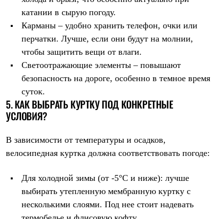
Тапочки
Чуни
катании в сырую погоду.
Уход за обувью
Карманы – удобно хранить телефон, очки или
Аксессуары
Головные уборы
перчатки. Лучше, если они будут на молнии,
Шапки
чтобы защитить вещи от влаги.
Балаклавы и маски
Светоотражающие элементы – повышают
Кепки и бейсболки
Повязки
безопасность на дороге, особенно в темное время
Шарфы
суток.
Панамы
5. КАК ВЫБРАТЬ КУРТКУ ПОД КОНКРЕТНЫЕ
Перчатки и рукавицы
Перчатки
УСЛОВИЯ?
Рукавицы
Носки
В зависимости от температуры и осадков,
Полезные аксессуары
Брелки
велосипедная куртка должна соответствовать погоде:
Ремни
Шевроны
Опушки
Для холодной зимы (от -5°C и ниже): лучше
Термоковрики
выбирать утепленную мембранную куртку с
Уход за одеждой
несколькими слоями. Под нее стоит надевать
В Арктику
Коллекции
термобелье и флисовую кофту.