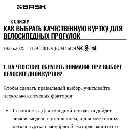
Каталог
К СПИСКУ
Интернет-магазин
КАК ВЫБРАТЬ КАЧЕСТВЕННУЮ КУРТКУ ДЛЯ
Мужская одежда
Утепленная пухом
ВЕЛОСИПЕДНЫХ ПРОГУЛОК
Куртки
Брюки
19.05.2025
1129
0
ПОДЕЛИТЬСЯ
Жилеты
Комбинезоны
Утепленная синтетикой
1. НА ЧТО СТОИТ ОБРАТИТЬ ВНИМАНИЕ ПРИ ВЫБОРЕ
Куртки
Брюки
ВЕЛОСИПЕДНОЙ КУРТКИ?
Штормовая одежда
Куртки
Чтобы сделать правильный выбор, учитывайте
Брюки
Софтшелл одежда
несколько ключевых факторов:
Куртки
Брюки
Флисовая одежда
Сезонность. Для холодной погоды подойдет
Куртки
зимняя модель с утеплением, а для межсезонья —
Брюки
легкая куртка с мембраной, которая защитит от
Жилеты