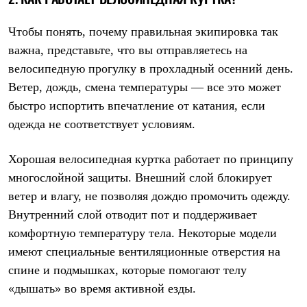
Рубашки
Футболки
Чтобы понять, почему правильная экипировка так
Толстовки
важна, представьте, что вы отправляетесь на
Брюки
Термобелье
велосипедную прогулку в прохладный осенний день.
Теплое термобелье
Ветер, дождь, смена температуры — все это может
Среднее термобелье
Легкое термобелье
быстро испортить впечатление от катания, если
Флисовая одежда
одежда не соответствует условиям.
Куртки
Брюки
Детская одежда
Хорошая велосипедная куртка работает по принципу
Утепленная пухом
многослойной защиты. Внешний слой блокирует
Комбинезоны
Куртки
ветер и влагу, не позволяя дождю промочить одежду.
Брюки
Внутренний слой отводит пот и поддерживает
Утепленная синтетикой
Комбинезоны
комфортную температуру тела. Некоторые модели
Куртки
имеют специальные вентиляционные отверстия на
Брюки
спине и подмышках, которые помогают телу
Лёгкая одежда
Футболки
«дышать» во время активной езды.
Толстовки