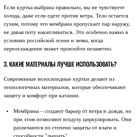
Брюки
Если куртка выбрана правильно, вы не чувствуете
Софтшелл одежда
Куртки
холода, даже если едете против ветра. Тело остается
Флисовая одежда
сухим, потому что мембрана пропускает пар наружу,
Куртки
Брюки
не давая поту накапливаться. Это особенно важно в
Жилеты
условиях российской осени и зимы, когда
Комбинезоны
Термобелье
переохлаждение может произойти незаметно.
Комплект термобелья
Снаряжение
3. КАКИЕ МАТЕРИАЛЫ ЛУЧШЕ ИСПОЛЬЗОВАТЬ?
Палатки и тенты
Палатки
Тенты
Современные велосипедные куртки делают из
Аксессуары для палаток
технологичных материалов, которые обеспечивают
Рюкзаки
Экспедиционные
защиту и комфорт при катании.
Легкоходные
Альпинистские
Мембраны – создают барьер от ветра и дождя, но
Городские
Аксессуары для рюкзаков
при этом позволяют воздуху циркулировать. Они
Спальные мешки
различаются по степени защиты от влаги и
Пуховые
Комбинированные
способности "дышать".