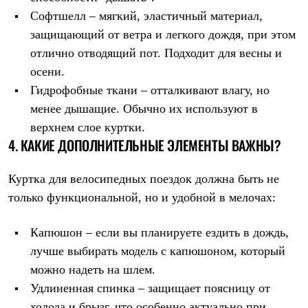
С синтетическим утеплителем
Софтшелл – мягкий, эластичный материал,
Аксессуары для спальников
защищающий от ветра и легкого дождя, при этом
Сумки и баулы
Баулы
отлично отводящий пот. Подходит для весны и
Кошельки
осени.
Сумки
Гермомешки
Гидрофобные ткани – отталкивают влагу, но
Полезные аксессуары
менее дышащие. Обычно их используют в
Книги
Еда
верхнем слое куртки.
Коврики
4. КАКИЕ ДОПОЛНИТЕЛЬНЫЕ ЭЛЕМЕНТЫ ВАЖНЫ?
Обувь
Женская обувь
Куртка для велосипедных поездок должна быть не
Сапоги
Ботинки
только функциональной, но и удобной в мелочах:
Мужская обувь
Ботинки
Кроссовки
Капюшон – если вы планируете ездить в дождь,
Сапоги
лучше выбирать модель с капюшоном, который
Гамаши и бахилы
можно надеть на шлем.
Гамаши
Бахилы
Удлиненная спинка – защищает поясницу от
Тапочки и чуни
холода и брызг, что особенно актуально при