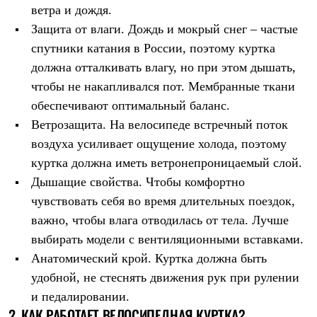
Термобелье
ветра и дождя.
Теплое термобелье
Защита от влаги. Дождь и мокрый снег – частые
Среднее термобелье
Легкое термобелье
спутники катания в России, поэтому куртка
Лёгкая одежда
должна отталкивать влагу, но при этом дышать,
Футболки
чтобы не накапливался пот. Мембранные ткани
Рубашки
Толстовки
обеспечивают оптимальный баланс.
Брюки
Ветрозащита. На велосипеде встречный поток
Шорты
Женская одежда
воздуха усиливает ощущение холода, поэтому
Утепленная пухом
куртка должна иметь ветронепроницаемый слой.
Куртки
Брюки
Дышащие свойства. Чтобы комфортно
Жилеты
чувствовать себя во время длительных поездок,
Утепленная синтетикой
важно, чтобы влага отводилась от тела. Лучше
Куртки
Брюки
выбирать модели с вентиляционными вставками.
Штормовая одежда
Анатомический крой. Куртка должна быть
Куртки
Софтшелл одежда
удобной, не стеснять движения рук при рулении
Куртки
и педалировании.
Брюки
2. КАК РАБОТАЕТ ВЕЛОСИПЕДНАЯ КУРТКА?
Лёгкая одежда