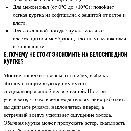
PEAK
Для межсезонья (от 0°C до +10°C): подойдет
ЗА ПОЛЯРНЫМ КРУГОМ
TREK
легкая куртка из софтшелла с защитой от ветра и
BASK kids
влаги.
CITY
Для дождливой погоды: нужна модель с
BASK juno
ИДЁМ В ПОХОД
влагозащитной мембраной, плотными манжетами
Дневник капитана
и капюшоном.
Каталог дилеров
6. ПОЧЕМУ НЕ СТОИТ ЭКОНОМИТЬ НА ВЕЛОСИПЕДНОЙ
Компания
Баск сегодня
КУРТКЕ?
История
Отцы основатели
Производство
Многие новички совершают ошибку, выбирая
Баск в вашем городе
обычную спортивную куртку вместо
Контроль качества
специализированной велосипедной. Но стоит
Технологии
Команда Баск
учитывать, что во время езды тело активно работает:
Сотрудничество
вы двигаете руками, наклоняетесь вперед, а
Дилерам
Стать дилером
встречный воздух усиливает ощущение холода.
Корпоративным клиентам
Обычная куртка может пропускать ветер, скапливать
Услуги
пот и быстро промокать от дождя.
Медиа