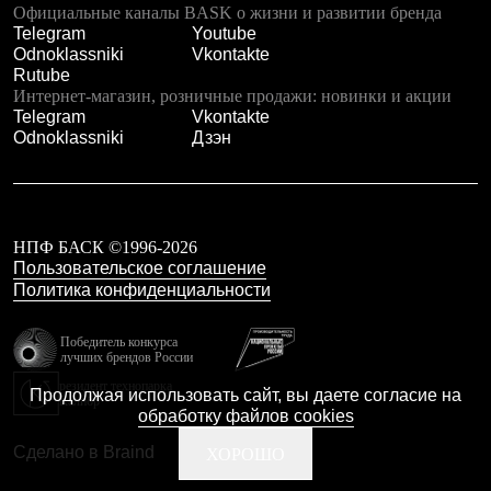
Официальные каналы BASK о жизни и развитии бренда
Telegram
Youtube
Odnoklassniki
Vkontakte
Rutube
Интернет-магазин, розничные продажи: новинки и акции
Telegram
Vkontakte
Odnoklassniki
Дзэн
НПФ БАСК ©1996-2026
Пользовательское соглашение
Политика конфиденциальности
Победитель конкурса
лучших брендов России
резидент технопарка
Продолжая использовать сайт, вы даете согласие на
Калибр
обработку файлов cookies
Сделано в Braind
ХОРОШО