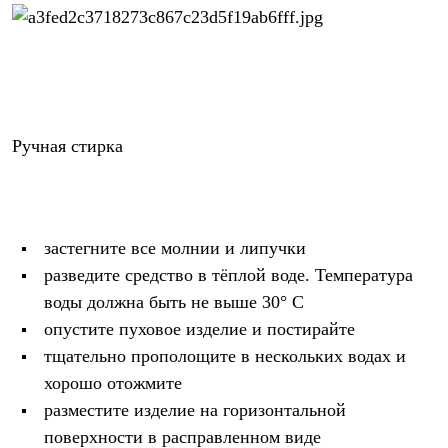
Брюки
Софтшелл одежда
Куртки
Флисовая одежда
Куртки
Брюки
Жилеты
Комбинезоны
Ручная стирка
Термобелье
Комплект термобелья
Снаряжение
Палатки и тенты
Палатки
застегните все молнии и липучки
Тенты
Аксессуары для палаток
разведите средство в тёплой воде. Температура
Рюкзаки
воды должна быть не выше 30° С
Экспедиционные
Легкоходные
опустите пуховое изделие и постирайте
Альпинистские
тщательно прополощите в нескольких водах и
Городские
хорошо отожмите
Аксессуары для рюкзаков
Спальные мешки
разместите изделие на горизонтальной
Пуховые
поверхности в расправленном виде
Комбинированные