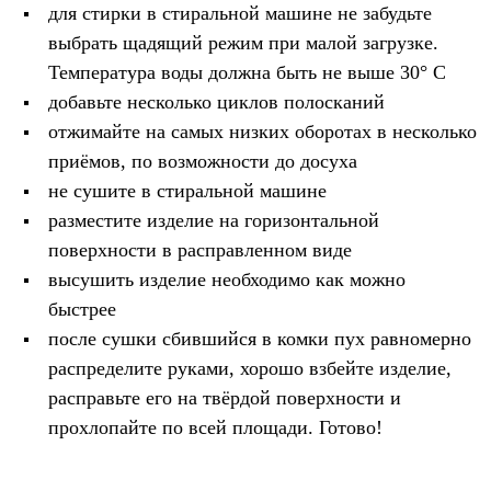
Тапочки
для стирки в стиральной машине не забудьте
Чуни
выбрать щадящий режим при малой загрузке.
Уход за обувью
Аксессуары
Температура воды должна быть не выше 30° С
Головные уборы
добавьте несколько циклов полосканий
Шапки
Балаклавы и маски
отжимайте на самых низких оборотах в несколько
Кепки и бейсболки
приёмов, по возможности до досуха
Повязки
Шарфы
не сушите в стиральной машине
Панамы
разместите изделие на горизонтальной
Перчатки и рукавицы
поверхности в расправленном виде
Перчатки
Рукавицы
высушить изделие необходимо как можно
Носки
быстрее
Полезные аксессуары
Брелки
после сушки сбившийся в комки пух равномерно
Ремни
распределите руками, хорошо взбейте изделие,
Шевроны
расправьте его на твёрдой поверхности и
Опушки
Термоковрики
прохлопайте по всей площади. Готово!
Уход за одеждой
В Арктику
Коллекции