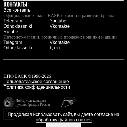
КОНТАКТЫ
Где купить
Все контакты
Официальные каналы BASK о жизни и развитии бренда
Telegram
Youtube
Odnoklassniki
Vkontakte
Rutube
Интернет-магазин, розничные продажи: новинки и акции
Telegram
Vkontakte
Odnoklassniki
Дзэн
НПФ БАСК ©1996-2026
Пользовательское соглашение
Политика конфиденциальности
Победитель конкурса
лучших брендов России
резидент технопарка
Продолжая использовать сайт, вы даете согласие на
Калибр
обработку файлов cookies