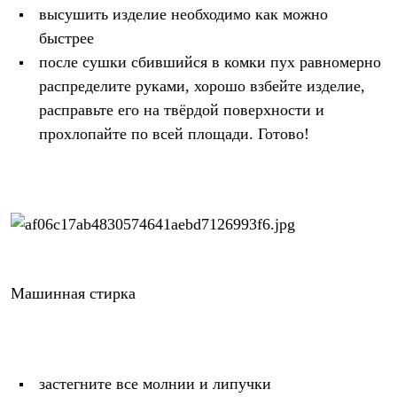
С синтетическим утеплителем
высушить изделие необходимо как можно
Аксессуары для спальников
быстрее
Сумки и баулы
после сушки сбившийся в комки пух равномерно
Баулы
Кошельки
распределите руками, хорошо взбейте изделие,
Сумки
расправьте его на твёрдой поверхности и
Гермомешки
Полезные аксессуары
прохлопайте по всей площади.
Готово!
Книги
Еда
Коврики
Обувь
Женская обувь
Сапоги
Ботинки
Мужская обувь
Ботинки
Машинная стирка
Кроссовки
Сапоги
Гамаши и бахилы
Гамаши
Бахилы
Тапочки и чуни
застегните все молнии и липучки