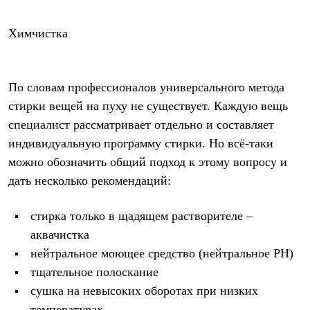
Термобелье
Теплое термобелье
Среднее термобелье
Химчистка
Легкое термобелье
Лёгкая одежда
Футболки
Рубашки
По словам профессионалов универсального метода
Толстовки
стирки вещей на пуху не существует. Каждую вещь
Брюки
Шорты
специалист рассматривает отдельно и составляет
Женская одежда
индивидуальную программу стирки. Но всё-таки
Утепленная пухом
можно обозначить общий подход к этому вопросу и
Куртки
Брюки
дать несколько рекомендаций:
Жилеты
Утепленная синтетикой
стирка только в щадящем растворителе –
Куртки
Брюки
аквачистка
Штормовая одежда
нейтральное моющее средство (нейтральное PH)
Куртки
Софтшелл одежда
тщательное полоскание
Куртки
сушка на невысоких оборотах при низких
Брюки
Лёгкая одежда
температурах