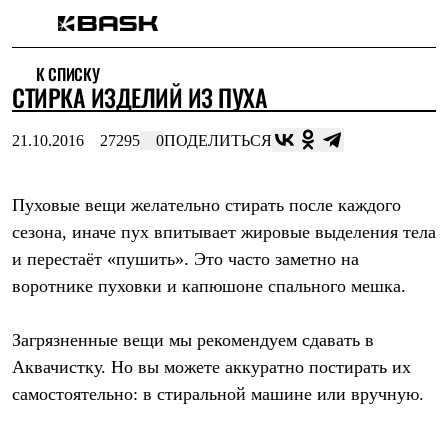
Каталог
К СПИСКУ
Интернет-магазин
СТИРКА ИЗДЕЛИЙ ИЗ ПУХА
Мужская одежда
Утепленная пухом
Куртки
21.10.2016
27295
0
ПОДЕЛИТЬСЯ
Брюки
Жилеты
Комбинезоны
Пуховые вещи желательно стирать после каждого
Утепленная синтетикой
Куртки
сезона, иначе пух впитывает жировые выделения тела
Брюки
и перестаёт «пушить». Это часто заметно на
Штормовая одежда
Куртки
воротнике пуховки и капюшоне спального мешка.
Брюки
Софтшелл одежда
Загрязненные вещи мы рекомендуем сдавать в
Куртки
Брюки
Аквачистку. Но вы можете аккуратно постирать их
Флисовая одежда
самостоятельно: в стиральной машине или вручную.
Куртки
Брюки
Жилеты