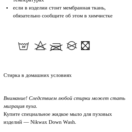
Рубашки
если в изделии стоит мембранная ткань,
Футболки
обязательно сообщите об этом в химчистке
Толстовки
Брюки
Термобелье
Теплое термобелье
Среднее термобелье
Легкое термобелье
Флисовая одежда
Куртки
Брюки
Детская одежда
Утепленная пухом
Стирка в домашних условиях
Комбинезоны
Куртки
Брюки
Утепленная синтетикой
Внимание! Следствием любой стирки может стать
Комбинезоны
Куртки
миграция пуха.
Брюки
Купите специальное жидкое мыло для пуховых
Лёгкая одежда
изделий — Nikwax Down Wash.
Футболки
Толстовки