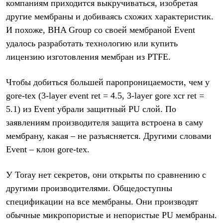
компаниям приходится выкручиваться, изобретая
С синтетическим утеплителем
Аксессуары для спальников
другие мембраны и добиваясь схожих характеристик.
Сумки и баулы
И похоже, BHA Group со своей мембраной Event
Баулы
удалось разработать технологию или купить
Кошельки
Сумки
лицензию изготовления мембран из PTFE.
Гермомешки
Полезные аксессуары
Чтобы добиться большей паропроницаемости, чем у
Книги
Еда
gore-tex (3-layer event ret = 4.5, 3-layer gore xcr ret =
Коврики
5.1) из Event убрали защитный PU слой. По
Обувь
Женская обувь
заявлениям производителя защита встроена в саму
Сапоги
мембрану, какая – не разъясняется. Другими словами
Ботинки
Мужская обувь
Event – клон gore-tex.
Ботинки
Кроссовки
У Toray нет секретов, они открыты по сравнению с
Сапоги
Гамаши и бахилы
другими производителями. Общедоступны
Гамаши
спецификации на все мембраны. Они производят
Бахилы
Тапочки и чуни
обычные микропористые и непористые PU мембраны.