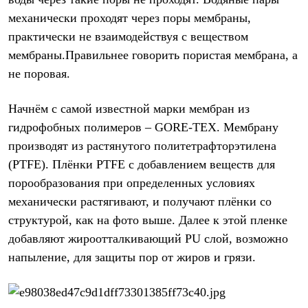
Рубашки
механически проходят через поры мембраны,
Футболки
практически не взаимодействуя с веществом
Толстовки
Брюки
мембраны.Правильнее говорить пористая мембрана, а
Термобелье
не поровая.
Теплое термобелье
Среднее термобелье
Легкое термобелье
Начнём с самой известной марки мембран из
Флисовая одежда
гидрофобных полимеров – GORE-TEX. Мембрану
Куртки
Брюки
производят из растянутого политетрафторэтилена
Детская одежда
(PTFE). Плёнки PTFE с добавлением веществ для
Утепленная пухом
Комбинезоны
порообразования при определенных условиях
Куртки
механически растягивают, и получают плёнки со
Брюки
структурой, как на фото выше. Далее к этой пленке
Утепленная синтетикой
Комбинезоны
добавляют жироотталкивающий PU слой, возможно
Куртки
напыление, для защиты пор от жиров и грязи.
Брюки
Лёгкая одежда
Футболки
Толстовки