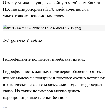
Тапочки
Отмечу уникальную двухслойную мембрану Entrant
Чуни
HB, где микропористый PU слой сочетается с
Уход за обувью
Аксессуары
ультратонким непористым слоем.
Головные уборы
Шапки
Балаклавы и маски
Кепки и бейсболки
Повязки
1-3. gore-tex
2. sofitex
Шарфы
Панамы
Перчатки и рукавицы
Перчатки
Гидрофильные полимеры и мебраны из них
Рукавицы
Носки
Полезные аксессуары
Гидрофильность данных полимеров объясняется тем,
Брелки
что их молекулы полярны и поэтому охотно вступают
Ремни
Шевроны
в химические связи с молекулами воды – водородная
Опушки
связь. Из таких полимеров можно делать
Термоковрики
Уход за одеждой
паропроницаемые пленки без пор.
В Арктику
Коллекции