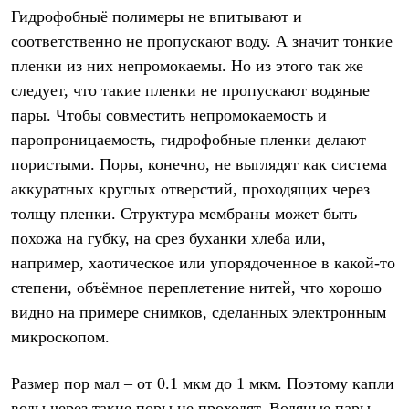
Термобелье
Гидрофобныё полимеры не впитывают и
Теплое термобелье
соответственно не пропускают воду. А значит тонкие
Среднее термобелье
Легкое термобелье
пленки из них непромокаемы. Но из этого так же
Лёгкая одежда
следует, что такие пленки не пропускают водяные
Футболки
Рубашки
пары. Чтобы совместить непромокаемость и
Толстовки
паропроницаемость, гидрофобные пленки делают
Брюки
Шорты
пористыми. Поры, конечно, не выглядят как система
Женская одежда
аккуратных круглых отверстий, проходящих через
Утепленная пухом
толщу пленки. Структура мембраны может быть
Куртки
Брюки
похожа на губку, на срез буханки хлеба или,
Жилеты
например, хаотическое или упорядоченное в какой-то
Утепленная синтетикой
Куртки
степени, объёмное переплетение нитей, что хорошо
Брюки
видно на примере снимков, сделанных электронным
Штормовая одежда
микроскопом.
Куртки
Софтшелл одежда
Куртки
Размер пор мал – от 0.1 мкм до 1 мкм. Поэтому капли
Брюки
Лёгкая одежда
воды через такие поры не проходят. Водяные пары