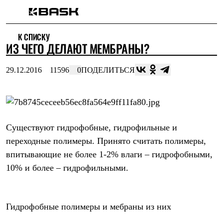
Каталог
К СПИСКУ
Интернет-магазин
​ИЗ ЧЕГО ДЕЛАЮТ МЕМБРАНЫ?
Мужская одежда
Утепленная пухом
Куртки
29.12.2016
11596
0
ПОДЕЛИТЬСЯ
Брюки
Жилеты
Комбинезоны
Утепленная синтетикой
Куртки
Брюки
Существуют гидрофобные, гидрофильные и
Штормовая одежда
переходные полимеры. Принято считать полимеры,
Куртки
Брюки
впитывающие не более 1-2% влаги – гидрофобными,
Софтшелл одежда
10% и более – гидрофильными.
Куртки
Брюки
Флисовая одежда
Куртки
Гидрофобные полимеры и мебраны из них
Брюки
Жилеты