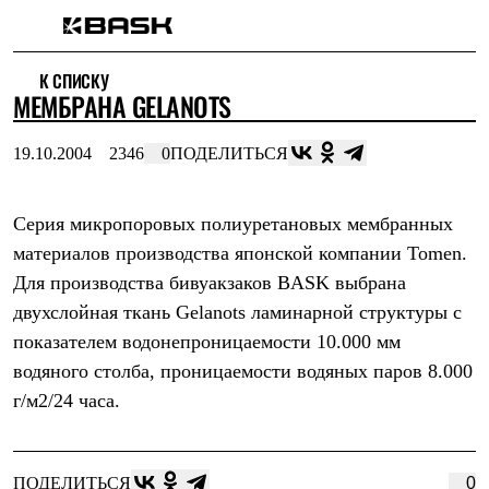
Каталог
К СПИСКУ
Интернет-магазин
МЕМБРАНА GELANOTS
Мужская одежда
Утепленная пухом
Куртки
19.10.2004
2346
0
ПОДЕЛИТЬСЯ
Брюки
Жилеты
Комбинезоны
Серия микропоровых полиуретановых мембранных
Утепленная синтетикой
Куртки
материалов производства японской компании Tomen.
Брюки
Для производства бивуакзаков BASK выбрана
Штормовая одежда
Куртки
двухслойная ткань Gelanots ламинарной структуры с
Брюки
показателем водонепроницаемости 10.000 мм
Софтшелл одежда
водяного столба, проницаемости водяных паров 8.000
Куртки
Брюки
г/м2/24 часа.
Флисовая одежда
Куртки
Брюки
Жилеты
ПОДЕЛИТЬСЯ
0