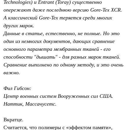
Technologies) и Entrant (Toray) существенно
Рубашки
опережают даже последнюю версию Gore-Tex XCR.
Футболки
Толстовки
А классический Gore-Tex теряется среди многих
Брюки
других марок.
Термобелье
Теплое термобелье
Данные в статье, естественно, не полные. Но это
Среднее термобелье
один из немногих документов, дающих сравнение
Легкое термобелье
Флисовая одежда
основного параметра мембранных тканей - его
Куртки
способности "дышать" - для разных марок тканей.
Брюки
Сравнение выполнено по одному методу, и это очень
Детская одежда
Утепленная пухом
важно.
Комбинезоны
Куртки
Брюки
Фил Гибсон:
Утепленная синтетикой
Центр военных систем Вооруженных сил США.
Комбинезоны
Наттик, Массачусетс.
Куртки
Брюки
Лёгкая одежда
Вкратце.
Футболки
Толстовки
Считается, что полимеры с «эффектом памяти»,