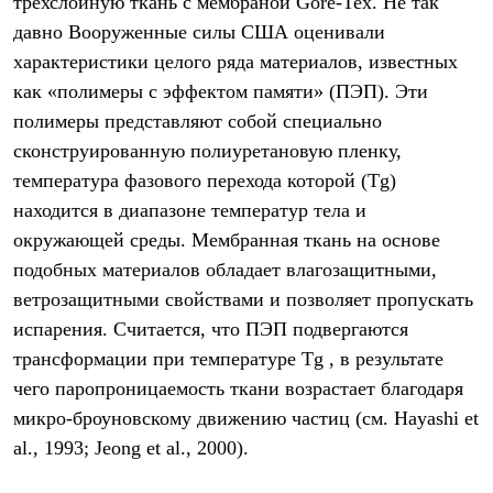
трехслойную ткань с мембраной Gore-Tex. Не так
С синтетическим утеплителем
давно Вооруженные силы США оценивали
Аксессуары для спальников
Сумки и баулы
характеристики целого ряда материалов, известных
Баулы
как «полимеры с эффектом памяти» (ПЭП). Эти
Кошельки
Сумки
полимеры представляют собой специально
Гермомешки
сконструированную полиуретановую пленку,
Полезные аксессуары
температура фазового перехода которой (Tg)
Книги
Еда
находится в диапазоне температур тела и
Коврики
окружающей среды. Мембранная ткань на основе
Обувь
Женская обувь
подобных материалов обладает влагозащитными,
Сапоги
ветрозащитными свойствами и позволяет пропускать
Ботинки
Мужская обувь
испарения. Считается, что ПЭП подвергаются
Ботинки
трансформации при температуре Tg , в результате
Кроссовки
чего паропроницаемость ткани возрастает благодаря
Сапоги
Гамаши и бахилы
микро-броуновскому движению частиц (см. Hayashi et
Гамаши
al., 1993; Jeong et al., 2000).
Бахилы
Тапочки и чуни