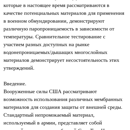
Брюки
которые в настоящее время рассматриваются в
Софтшелл одежда
Куртки
качестве потенциальных материалов для применения
Флисовая одежда
в военном обмундировании, демонстрируют
Куртки
различную паропроницаемость в зависимости от
Брюки
Жилеты
температуры. Сравнительное тестирование с
Комбинезоны
участием разных доступных на рынке
Термобелье
Комплект термобелья
водонепроницаемых/дышащих многослойных
Снаряжение
материалов демонстрирует несостоятельность этих
Палатки и тенты
Палатки
утверждений.
Тенты
Аксессуары для палаток
Введение.
Рюкзаки
Экспедиционные
Вооруженные силы США рассматривают
Легкоходные
возможность использования различных мембранных
Альпинистские
Городские
материалов для создания защиты от внешней среды.
Аксессуары для рюкзаков
Стандартный непромокаемый материал,
Спальные мешки
используемый в армии, представляет собой
Пуховые
Комбинированные