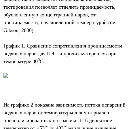
PEAK
тестирования позволяет отделить проницаемость,
ЗА ПОЛЯРНЫМ КРУГОМ
TREK
обусловленную концентрацией паров, от
BASK kids
проницаемости, обусловленной температурой (см.
CITY
Gibson, 2000)
BASK juno
ИДЁМ В ПОХОД
Дневник капитана
График 1. Сравнение сопротивления проницаемости
Каталог дилеров
Компания
водяных паров для ПЭП и прочих материалов при
Баск сегодня
0
температуре 30
C.
История
Отцы основатели
Производство
Баск в вашем городе
Контроль качества
Технологии
Команда Баск
Сотрудничество
На графике 2 показана зависимость потока испарений
Дилерам
Стать дилером
водяных паров от температуры для материалов,
Корпоративным клиентам
проанализированных на графике 1. В диапазоне
Услуги
температур от +5?C до 40?C наилучшие дышащие
Медиа