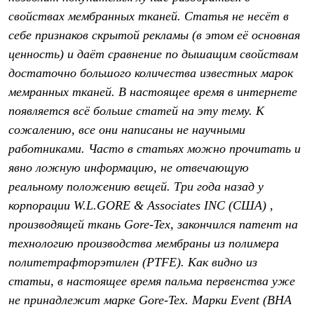
Термобелье
свойствах мембранных тканей. Статья не несёт в
Теплое термобелье
Среднее термобелье
себе признаков скрытой рекламы (в этом её основная
Легкое термобелье
ценность) и даёт сравнение по дышащим свойствам
Лёгкая одежда
Футболки
достаточно большого количества известных марок
Рубашки
мемранных тканей. В настоящее время в интернете
Толстовки
появляется всё больше статей на эту тему. К
Брюки
Шорты
сожалению, все они написаны не научными
Женская одежда
работниками. Часто в статьях можно прочитать и
Утепленная пухом
Куртки
явно ложную информацию, не отвечающую
Брюки
реальному положению вещей. Три года назад у
Жилеты
корпорации W.L.GORE & Associates INC (США) ,
Утепленная синтетикой
Куртки
производящей ткань Gore-Tex, закончился патент на
Брюки
технологию производства мембраны из полимера
Штормовая одежда
Куртки
политетрафторэтилен (PTFE). Как видно из
Софтшелл одежда
статьи, в настоящее время пальма первенства уже
Куртки
Брюки
не принадлежит марке Gore-Tex. Марки Event (BHA
Лёгкая одежда