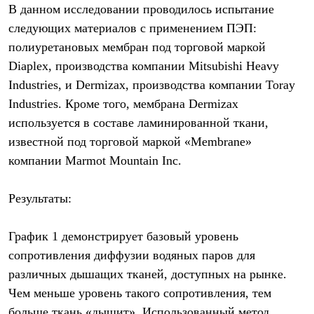
Тапочки
В данном исследовании проводилось испытание
Чуни
следующих материалов с применением ПЭП:
Уход за обувью
Аксессуары
полиуретановых мембран под торговой маркой
Головные уборы
Diaplex, производства компании Mitsubishi Heavy
Шапки
Балаклавы и маски
Industries, и Dermizax, производства компании Toray
Кепки и бейсболки
Industries. Кроме того, мембрана Dermizax
Повязки
Шарфы
используется в составе ламинированной ткани,
Панамы
известной под торговой маркой «Membrane»
Перчатки и рукавицы
компании Marmot Mountain Inc.
Перчатки
Рукавицы
Носки
Результаты:
Полезные аксессуары
Брелки
Ремни
График 1 демонстрирует базовый уровень
Шевроны
Опушки
сопротивления диффузии водяных паров для
Термоковрики
различных дышащих тканей, доступных на рынке.
Уход за одеждой
Чем меньше уровень такого сопротивления, тем
В Арктику
Коллекции
больше ткань «дышит». Использованный метод