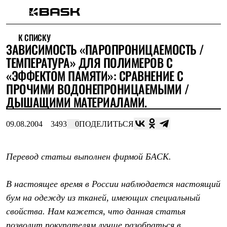
Каталог
К СПИСКУ
Интернет-магазин
ЗАВИСИМОСТЬ «ПАРОПРОНИЦАЕМОСТЬ /
Мужская одежда
Утепленная пухом
ТЕМПЕРАТУРА» ДЛЯ ПОЛИМЕРОВ С
Куртки
«ЭФФЕКТОМ ПАМЯТИ»: СРАВНЕНИЕ С
Брюки
ПРОЧИМИ ВОДОНЕПРОНИЦАЕМЫМИ /
Жилеты
Комбинезоны
ДЫШАЩИМИ МАТЕРИАЛАМИ.
Утепленная синтетикой
Куртки
09.08.2004
3493
0
ПОДЕЛИТЬСЯ
Брюки
Штормовая одежда
Куртки
Брюки
Перевод статьи выполнен фирмой БАСК.
Софтшелл одежда
Куртки
Брюки
В настоящее время в России наблюдается настоящий
Флисовая одежда
бум на одежду из тканей, имеющих специальный
Куртки
свойства. Нам кажется, что данная статья
Брюки
Жилеты
позволит покупателям лучше разобраться в