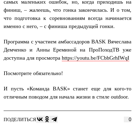
Брюки
самых маленьких ошибок, но, когда приходишь на
Софтшелл одежда
финиш, – жалеешь, что гонка закончилась. И о том,
Куртки
что подготовка к соревнованиям всегда начинается
Флисовая одежда
Куртки
именно с него, – с финиша предыдущей гонки.
Брюки
Жилеты
Программа с участием амбассадоров BASK Вячеслава
Комбинезоны
Термобелье
Демченко и Анны Ереминой на ПроПоходТВ уже
Комплект термобелья
доступна для просмотра
https://youtu.be/FCbhGrhIWqI
Снаряжение
Палатки и тенты
Палатки
Посмотрите обязательно!
Тенты
Аксессуары для палаток
Рюкзаки
И пусть «Команда BASK» станет еще для кого-то
Экспедиционные
отличным поводом для начала жизни в стиле outdoor.
Легкоходные
Альпинистские
Городские
Аксессуары для рюкзаков
ПОДЕЛИТЬСЯ
0
Спальные мешки
Пуховые
Комбинированные