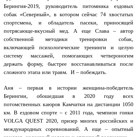
Термобелье
Берингия-2019, руководитель питомника ездовых
Теплое термобелье
Среднее термобелье
собак «Северный», в котором сейчас 74 хвостатых
Легкое термобелье
спортсмена, и обладатель пасеки, приносящей
Лёгкая одежда
потрясающе-вкусный мед. А еще Слава – автор
Футболки
Рубашки
собственной методики тренировки собак,
Толстовки
включающей психологические тренинги и целую
Брюки
Шорты
систему массажей, помогающих четвероногим
Женская одежда
держать форму, быстрее восстанавливаться после
Утепленная пухом
сложного этапа или травм. И – побеждать.
Куртки
Брюки
Жилеты
Аня – первая в истории женщина-победитель
Утепленная синтетикой
Куртки
Берингии, обошедшая в 2020 году всех
Брюки
потомственных каюров Камчатки на дистанции 1050
Штормовая одежда
км. В ездовом спорте – с 2011 года, чемпион гонки
Куртки
Софтшелл одежда
VOLGA QUEST 2020, призер многих российских и
Куртки
международных соревнований. А еще – опытный
Брюки
Лёгкая одежда