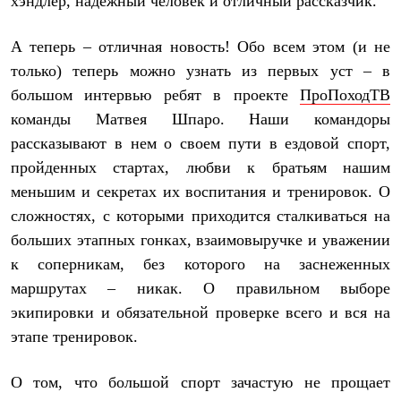
хэндлер, надежный человек и отличный рассказчик.
Рубашки
Футболки
А теперь – отличная новость! Обо всем этом (и не
Толстовки
Брюки
только) теперь можно узнать из первых уст – в
Термобелье
большом интервью ребят в проекте
ПроПоходТВ
Теплое термобелье
Среднее термобелье
команды Матвея Шпаро. Наши командоры
Легкое термобелье
рассказывают в нем о своем пути в ездовой спорт,
Флисовая одежда
пройденных стартах, любви к братьям нашим
Куртки
Брюки
меньшим и секретах их воспитания и тренировок. О
Детская одежда
сложностях, с которыми приходится сталкиваться на
Утепленная пухом
Комбинезоны
больших этапных гонках, взаимовыручке и уважении
Куртки
к соперникам, без которого на заснеженных
Брюки
Утепленная синтетикой
маршрутах – никак. О правильном выборе
Комбинезоны
экипировки и обязательной проверке всего и вся на
Куртки
этапе тренировок.
Брюки
Лёгкая одежда
Футболки
О том, что большой спорт зачастую не прощает
Толстовки