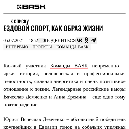
Каталог
К СПИСКУ
Интернет-магазин
ЕЗДОВОЙ СПОРТ, КАК ОБРАЗ ЖИЗНИ
Мужская одежда
Утепленная пухом
Куртки
05.07.2021
1852
0
ПОДЕЛИТЬСЯ
Брюки
ИНТЕРВЬЮ
ПРОЕКТЫ
КОМАНДА BASK
Жилеты
Комбинезоны
Утепленная синтетикой
Каждый участник
Команды BASK
непременно –
Куртки
Брюки
яркая история, человеческая и профессиональная
Штормовая одежда
целостность, сильная энергетика и очень позитивное
Куртки
Брюки
отношение к жизни. Легендарные российские каюры
Софтшелл одежда
Вячеслав Демченко
и
Анна Еремина
– еще одно тому
Куртки
Брюки
подтверждение.
Флисовая одежда
Куртки
Юрист Вячеслав Демченко – абсолютный победитель
Брюки
Жилеты
крупнейших в Евразии гонок на собачьих упряжках