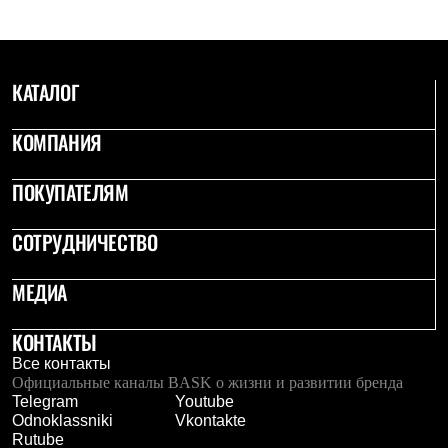
С синтетическим утеплителем
Аксессуары для спальников
Сумки и баулы
Баулы
КАТАЛОГ
Кошельки
Сумки
Гермомешки
КОМПАНИЯ
Полезные аксессуары
Книги
Еда
ПОКУПАТЕЛЯМ
Коврики
Обувь
СОТРУДНИЧЕСТВО
Женская обувь
Сапоги
Ботинки
МЕДИА
Мужская обувь
Ботинки
Кроссовки
КОНТАКТЫ
Сапоги
Все контакты
Гамаши и бахилы
Официальные каналы BASK о жизни и развитии бренда
Гамаши
Telegram
Youtube
Бахилы
Odnoklassniki
Vkontakte
Тапочки и чуни
Rutube