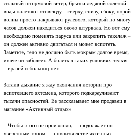
сильный штормовой ветер, брызги ледяной соленой
Рубашки
Футболки
воды налетают отовсюду – сверху, снизу, сбоку, порой
Толстовки
волны просто накрывают рулевого, который по многу
Брюки
часов должен находиться около штурвала. Но вот ему
Термобелье
Теплое термобелье
необходимо поменять паруса или закрепить такелаж –
Среднее термобелье
он должен активно двигаться и может вспотеть.
Легкое термобелье
Флисовая одежда
Заметьте, тело не должно быть мокрым долгое время,
Куртки
иначе он заболеет. А болеть в таких условиях нельзя
Брюки
Детская одежда
– врачей и больниц нет.
Утепленная пухом
Комбинезоны
Затаив дыхание я жду окончания истории про
Куртки
Брюки
вспотевшего яхтсмена, которого подкарауливают
Утепленная синтетикой
тысячи опасностей. Ее рассказывает мне продавец в
Комбинезоны
Куртки
магазине «Активный отдых»
Брюки
Лёгкая одежда
Футболки
– Чтобы этого не произошло, – продолжает он
Толстовки
уверенным тоном, – в производстве яхтенных