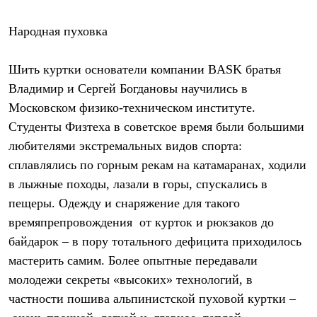
Тапочки
Чуни
Уход за обувью
Народная пуховка
Аксессуары
Головные уборы
Шапки
Шить куртки основатели компании BASK братья
Балаклавы и маски
Владимир и Сергей Богдановы научились в
Кепки и бейсболки
Московском физико-техническом институте.
Повязки
Шарфы
Студенты Физтеха в советское время были большими
Панамы
любителями экстремальных видов спорта:
Перчатки и рукавицы
Перчатки
сплавлялись по горным рекам на катамаранах, ходили
Рукавицы
в лыжные походы, лазали в горы, спускались в
Носки
пещеры. Одежду и снаряжение для такого
Полезные аксессуары
Брелки
времяпрепровождения от курток и рюкзаков до
Ремни
байдарок – в пору тотального дефицита приходилось
Шевроны
Опушки
мастерить самим. Более опытные передавали
Термоковрики
молодежи секреты «высоких» технологий, в
Уход за одеждой
В Арктику
частности пошива альпинистской пуховой куртки –
Коллекции