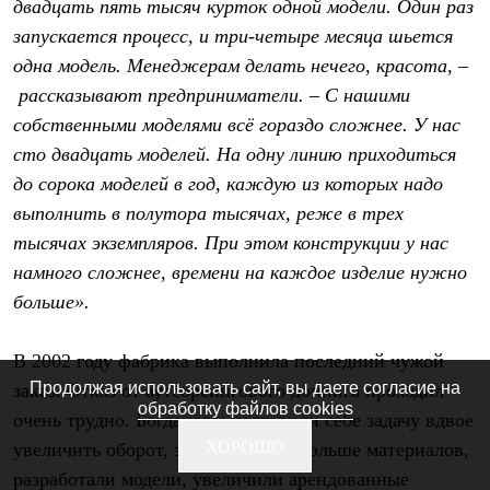
двадцать пять тысяч курток одной модели. Один раз
запускается процесс, и три-четыре месяца шьется
одна модель. Менеджерам делать нечего, красота, –
рассказывают предприниматели. – С нашими
собственными моделями всё гораздо сложнее. У нас
сто двадцать моделей. На одну линию приходиться
до сорока моделей в год, каждую из которых надо
выполнить в полутора тысячах, реже в трех
тысячах экземпляров. При этом конструкции у нас
намного сложнее, времени на каждое изделие нужно
больше».
В 2002 году фабрика выполнила последний чужой
Продолжая использовать сайт, вы даете согласие на
заказ. Отказ от аутсорсингового допинга проходил
обработку файлов cookies
очень трудно. Богдановы поставили себе задачу вдвое
ХОРОШО
увеличить оборот, загодя купили больше материалов,
разработали модели, увеличили арендованные