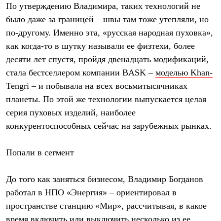
По утверждению Владимира, таких технологий не
Где купить
было даже за границей – швы там тоже утепляли, но
по-другому. Именно эта, «русская народная пуховка»,
как когда-то в шутку называли ее физтехи, более
десяти лет спустя, пройдя двенадцать модификаций,
стала бестселлером компании BASK –
моделью Khan-
Tengri
– и побывала на всех восьмитысячниках
планеты. По этой же технологии выпускается целая
серия пуховых изделий, наиболее
конкурентоспособных сейчас на зарубежных рынках.
Попали в сегмент
До того как заняться бизнесом, Владимир Богданов
работал в НПО «Энергия» – ориентировал в
пространстве станцию «Мир», рассчитывая, в какое
время включить или выключить несколько из ее