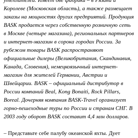
утеплителей. Имеет две фабрики – в Рязани и
Термобелье
Королеве (Московская область), а также размещает
Теплое термобелье
Среднее термобелье
заказы на мощностях других предприятий. Продукция
Легкое термобелье
BASK продается через собственную розничную сеть
Лёгкая одежда
Футболки
в Москве (четыре магазина), региональных партнеров
Рубашки
и интернет-магазин в сорока городах России. За
Толстовки
Брюки
рубежом товары BASK распространяют
Шорты
официальные дилеры (Великобритания, Скандинавия,
Женская одежда
Канада, Словения), немецкоязычный интернет-
Утепленная пухом
Куртки
магазин для жителей Германии, Австрии и
Брюки
Швейцарии. BASK – официальный дистрибутор в
Жилеты
Утепленная синтетикой
России компаний Beal, Kong Bonaiti, Rock Pillars,
Куртки
Boreal. Дочерняя компания BASK-Travel организует
Брюки
Штормовая одежда
горно-пешеходные туры по России и странам СНГ. В
Куртки
2003 году оборот BASK составит 4,4 млн долларов.
Софтшелл одежда
Куртки
Брюки
– Представьте себе палубу океанской яхты. Дует
Лёгкая одежда