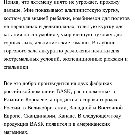
Поняв, что яхтсмену ничто не угрожает, прохожу
С синтетическим утеплителем
Аксессуары для спальников
дальше. Мне показывают альпинистскую куртку,
Сумки и баулы
костюм для зимней рыбалки, комбинезон для полетов
Баулы
на парапланах и дельтапланах, толстую куртку для
Кошельки
Сумки
катания на сноумобиле, укороченную пуховку для
Гермомешки
горных лыж, альпинистские гамаши. В глубине
Полезные аксессуары
Книги
торгового зала аккуратно разложены палатки для
Еда
экстремальных условий, экспедиционные рюкзаки и
Коврики
спальники.
Обувь
Женская обувь
Сапоги
Все это добро производится на двух фабриках
Ботинки
Мужская обувь
российской компании BASK, расположенных в
Ботинки
Рязани и Королеве, а продается в сорока городах
Кроссовки
Сапоги
России, в Великобритании, Западной и Восточной
Гамаши и бахилы
Европе, Скандинавии, Канаде. В следующем году
Гамаши
продукция BASK появится и в американских
Бахилы
Тапочки и чуни
магазинах.