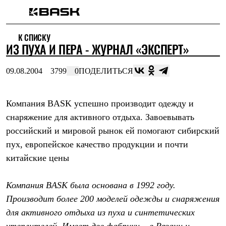
Каталог
К СПИСКУ
Интернет-магазин
ИЗ ПУХА И ПЕРА - ЖУРНАЛ «ЭКСПЕРТ»
Мужская одежда
Утепленная пухом
Куртки
09.08.2004
3799
0
ПОДЕЛИТЬСЯ
Брюки
Жилеты
Комбинезоны
Компания BASK успешно производит одежду и
Утепленная синтетикой
Куртки
снаряжение для активного отдыха. Завоевывать
Брюки
российский и мировой рынок ей помогают сибирский
Штормовая одежда
Куртки
пух, европейское качество продукции и почти
Брюки
китайские цены
Софтшелл одежда
Куртки
Брюки
Компания BASK была основана в 1992 году.
Флисовая одежда
Производит более 200 моделей одежды и снаряжения
Куртки
Брюки
для активного отдыха из пуха и синтетических
Жилеты