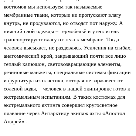
Брюки
костюмов мы используем так называемые
Софтшелл одежда
Куртки
мембранные ткани, которые не пропускают влагу
Флисовая одежда
внутрь, не продуваются, но отводят пот наружу. А
Куртки
Брюки
нижний слой одежды – термобельё и утеплитель
Жилеты
транспортируют влагу от тела к мембране. Тогда
Комбинезоны
человек высыхает, не раздеваясь. Усиления на сгибах,
Термобелье
Комплект термобелья
анатомический крой, закрывающий почти все лицо
Снаряжение
теплый капюшон, световозвращающие элементы,
Палатки и тенты
Палатки
резиновые манжеты, специальные системы фиксации
Тенты
и фурнитура из пластика, которая не заржавеет от
Аксессуары для палаток
Рюкзаки
соленой воды, – человек в нашей экипировке готов к
Экспедиционные
экстремальным испытаниям. В таких костюмах для
Легкоходные
экстремального яхтинга совершил кругосветное
Альпинистские
Городские
плавание через Антарктиду экипаж яхты «Апостол
Аксессуары для рюкзаков
Андрей»...
Спальные мешки
Пуховые
Комбинированные