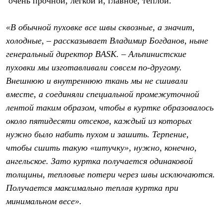
очень прочной, легкой и, главное, теплой.
PEAK
ЗА ПОЛЯРНЫМ КРУГОМ
TREK
«В обычной пуховке все швы сквозные, а значит,
BASK kids
холодные, – рассказывает Владимир Богданов, ныне
CITY
BASK juno
генеральный директор BASK. – Альпинистские
ИДЁМ В ПОХОД
пуховки мы изготавливали совсем по-другому.
Дневник капитана
Каталог дилеров
Внешнюю и внутреннюю ткань мы не сшивали
Компания
вместе, а соединяли специальной промежуточной
Баск сегодня
лентой таким образом, чтобы в куртке образовалось
История
Отцы основатели
около пятидесяти отсеков, каждый из которых
Производство
нужно было набить пухом и зашить. Терпение,
Баск в вашем городе
Контроль качества
чтобы сшить такую «штучку», нужно, конечно,
Технологии
ангельское. Зато куртка получается одинаковой
Команда Баск
толщины, тепловые потери через швы исключаются.
Сотрудничество
Дилерам
Получается максимально теплая куртка при
Стать дилером
минимальном весе».
Корпоративным клиентам
Услуги
Медиа