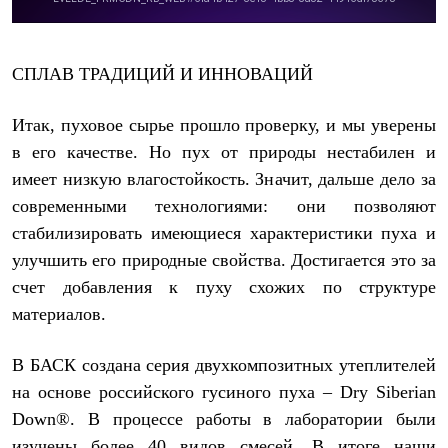
Тапочки
Чуни
Уход за обувью
Аксессуары
СПЛАВ ТРАДИЦИЙ И ИННОВАЦИЙ
Головные уборы
Шапки
Балаклавы и маски
Итак, пуховое сырье прошло проверку, и мы уверены
Кепки и бейсболки
в его качестве. Но пух от природы нестабилен и
Повязки
Шарфы
имеет низкую влагостойкость. Значит, дальше дело за
Панамы
современными технологиями: они позволяют
Перчатки и рукавицы
Перчатки
стабилизировать имеющиеся характеристики пуха и
Рукавицы
улучшить его природные свойства. Достигается это за
Носки
счет добавления к пуху схожих по структуре
Полезные аксессуары
Брелки
материалов.
Ремни
Шевроны
Опушки
В БАСК создана серия двухкомпозитных утеплителей
Термоковрики
на основе российского гусиного пуха – Dry Siberian
Уход за одеждой
Down®. В процессе работы в лаборатории были
В Арктику
Коллекции
изучены более 40 видов смесей. В итоге наши