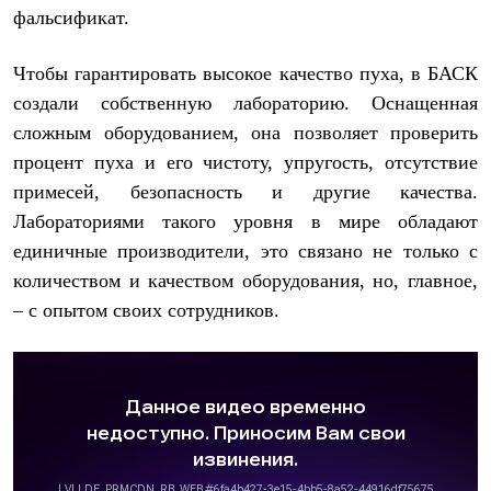
С синтетическим утеплителем
фальсификат.
Аксессуары для спальников
Сумки и баулы
Чтобы гарантировать высокое качество пуха, в БАСК
Баулы
Кошельки
создали собственную лабораторию. Оснащенная
Сумки
сложным оборудованием, она позволяет проверить
Гермомешки
Полезные аксессуары
процент пуха и его чистоту, упругость, отсутствие
Книги
примесей, безопасность и другие качества.
Еда
Лабораториями такого уровня в мире обладают
Коврики
Обувь
единичные производители, это связано не только с
Женская обувь
количеством и качеством оборудования, но, главное,
Сапоги
Ботинки
– с опытом своих сотрудников.
Мужская обувь
Ботинки
Кроссовки
Сапоги
Гамаши и бахилы
Гамаши
Бахилы
Тапочки и чуни