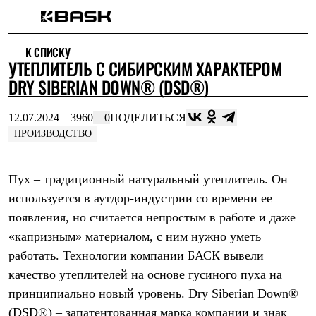
Каталог
К СПИСКУ
Интернет-магазин
УТЕПЛИТЕЛЬ С СИБИРСКИМ ХАРАКТЕРОМ
Мужская одежда
Утепленная пухом
DRY SIBERIAN DOWN® (DSD®)
Куртки
Брюки
12.07.2024
3960
0
ПОДЕЛИТЬСЯ
Жилеты
Комбинезоны
ПРОИЗВОДСТВО
Утепленная синтетикой
Куртки
Брюки
Пух – традиционный натуральный утеплитель. Он
Штормовая одежда
используется в аутдор-индустрии со времени ее
Куртки
Брюки
появления, но считается непростым в работе и даже
Софтшелл одежда
«капризным» материалом, с ним нужно уметь
Куртки
Брюки
работать. Технологии компании БАСК вывели
Флисовая одежда
качество утеплителей на основе гусиного пуха на
Куртки
принципиально новый уровень.
Dry
Siberian
Down®
Брюки
Жилеты
(
DSD®) – запатентованная марка компании и знак