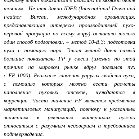
поэтому этот показатель в изделиях не может быть
Рубашки
точным. Не так давно
IDFB
(International Down and
Футболки
Feather Bureau, международная организация,
Толстовки
Брюки
представляющая интересы производителей пухо-
Термобелье
перовой продукции по всему миру) оставило только
Теплое термобелье
Среднее термобелье
один способ подготовки, – метод 10-В.3: подготовка
Легкое термобелье
пуха с помощью пара. Этот метод дает самый
Флисовая одежда
Куртки
большие показатель
FP
у смеси (именно по этой
Брюки
причине на мировом рынке вдруг появился пух
Детская одежда
с
FP
1000). Реальные значения упругих свойств пуха,
Утепленная пухом
Комбинезоны
с помощью которых можно вести расчеты
Куртки
наполнения пуховых отсеков, нуждаются в
Брюки
Утепленная синтетикой
коррекции. Часто значение
FP
является предметом
Комбинезоны
маркетинговых манипуляций, поэтому к указанным
Куртки
Брюки
значениям в рекламных материалах нужно
Лёгкая одежда
относиться с разумным недоверием и требованием
Футболки
подтверждения.
Толстовки