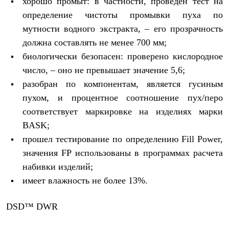
хорошо промыт: в частности, проведен тест на
определение чистоты промывки пуха по
мутности водного экстракта
, – его прозрачность
должна составлять
не менее 700 мм
;
биологически безопасен: проверено
кислородное
число
, – оно
не превышает значение 5,6
;
разобран по компонентам, является гусиным
пухом, и
процентное соотношение пух/перо
соответствует маркировке на изделиях марки
BASK;
прошел тестирование по
определению F
ill
P
ower
,
значения FP использованы в программах расчета
набивки изделий;
имеет влажность не более 13%.
DSD™ DWR