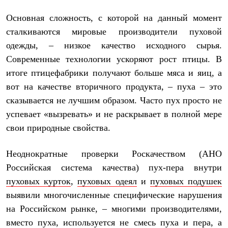
Брюки
Софтшелл одежда
Основная сложность, с которой на данный момент
Куртки
сталкиваются мировые производители пуховой
Флисовая одежда
Куртки
одежды, – низкое качество исходного сырья.
Брюки
Современные технологии ускоряют рост птицы. В
Жилеты
Комбинезоны
итоге птицефабрики получают больше мяса и яиц, а
Термобелье
вот на качестве вторичного продукта, – пуха – это
Комплект термобелья
Снаряжение
сказывается не лучшим образом. Часто пух просто не
Палатки и тенты
успевает «вызревать» и не раскрывает в полной мере
Палатки
свои природные свойства.
Тенты
Аксессуары для палаток
Рюкзаки
Неоднократные проверки Роскачеством (АНО
Экспедиционные
Легкоходные
Российская система качества) пух-пера внутри
Альпинистские
пуховых курток
,
пуховых одеял
и
пуховых подушек
Городские
выявили многочисленные специфические нарушения
Аксессуары для рюкзаков
Спальные мешки
на Российском рынке, – многими производителями,
Пуховые
вместо пуха, используется не смесь пуха и пера, а
Комбинированные