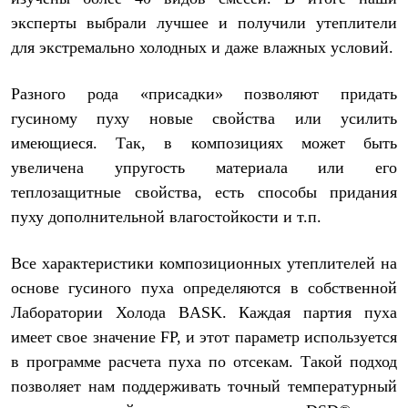
PEAK
эксперты выбрали лучшее и получили утеплители
ЗА ПОЛЯРНЫМ КРУГОМ
TREK
для экстремально холодных и даже влажных условий.
BASK kids
CITY
Разного рода «присадки» позволяют придать
BASK juno
ИДЁМ В ПОХОД
гусиному пуху новые свойства или усилить
Дневник капитана
имеющиеся. Так, в композициях может быть
Каталог дилеров
Компания
увеличена упругость материала или его
Баск сегодня
теплозащитные свойства, есть способы придания
История
пуху дополнительной влагостойкости и т.п.
Отцы основатели
Производство
Баск в вашем городе
Все характеристики композиционных утеплителей на
Контроль качества
Технологии
основе гусиного пуха определяются в собственной
Команда Баск
Лаборатории Холода BASK. Каждая партия пуха
Сотрудничество
имеет свое значение FP, и этот параметр используется
Дилерам
Стать дилером
в программе расчета пуха по отсекам. Такой подход
Корпоративным клиентам
позволяет нам поддерживать точный температурный
Услуги
Медиа