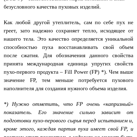
Термобелье
безусловного качества пуховых изделий.
Теплое термобелье
Среднее термобелье
Легкое термобелье
Как любой другой утеплитель, сам по себе пух не
Лёгкая одежда
греет, зато надежно сохраняет тепло, исходящее от
Футболки
Рубашки
нашего тела. Это качество определяется уникальной
Толстовки
способностью пуха восстанавливать свой объем
Брюки
Шорты
после сжатия. Для обозначения данного свойства
Женская одежда
принята международная единица упругих свойств
Утепленная пухом
пухо-первого продукта – Fill Power (FP) *). Чем выше
Куртки
Брюки
значение FP, тем меньше потребуется пухового
Жилеты
наполнителя для создания нужного объема изделия.
Утепленная синтетикой
Куртки
Брюки
*) Нужно отметить, что
FP
очень «капризный»
Штормовая одежда
показатель. Его значение сильно зависит от
Куртки
Софтшелл одежда
подготовки пухо-перового сырья перед испытанием и,
Куртки
кроме этого, каждая партия пуха имеет свой
FP
, и
Брюки
Лёгкая одежда