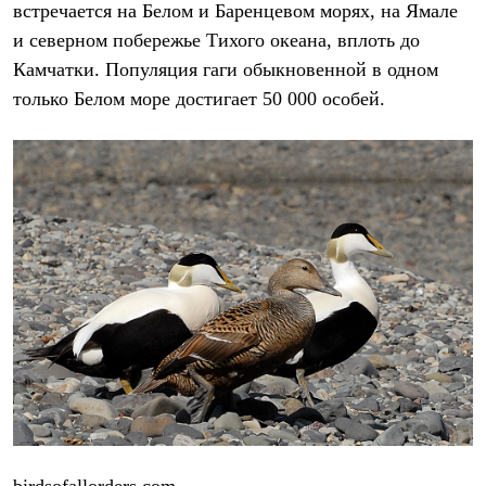
Тапочки
встречается на Белом и Баренцевом морях, на Ямале
Чуни
и северном побережье Тихого океана, вплоть до
Уход за обувью
Аксессуары
Камчатки. Популяция гаги обыкновенной в одном
Головные уборы
только Белом море достигает 50 000 особей.
Шапки
Балаклавы и маски
Кепки и бейсболки
Повязки
Шарфы
Панамы
Перчатки и рукавицы
Перчатки
Рукавицы
Носки
Полезные аксессуары
Брелки
Ремни
Шевроны
Опушки
Термоковрики
Уход за одеждой
В Арктику
Коллекции
birdsofallorders.com