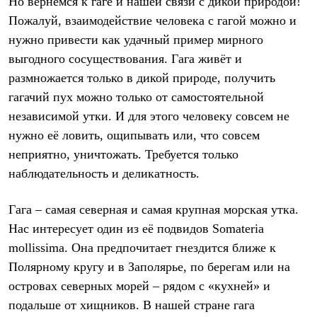
Но вернёмся к гаге и нашей связи с дикой природой!
С синтетическим утеплителем
Пожалуй, взаимодействие человека с гагой можно и
Аксессуары для спальников
Сумки и баулы
нужно привести как удачный пример мирного
Баулы
выгодного сосуществования. Гага живёт и
Кошельки
Сумки
размножается только в дикой природе, получить
Гермомешки
гагачий пух можно только от самостоятельной
Полезные аксессуары
независимой утки. И для этого человеку совсем не
Книги
Еда
нужно её ловить, ощипывать или, что совсем
Коврики
неприятно, уничтожать. Требуется только
Обувь
Женская обувь
наблюдательность и деликатность.
Сапоги
Ботинки
Гага – самая северная и самая крупная морская утка.
Мужская обувь
Ботинки
Нас интересует один из её подвидов Somateria
Кроссовки
mollissima. Она предпочитает гнездится ближе к
Сапоги
Гамаши и бахилы
Полярному кругу и в Заполярье, по берегам или на
Гамаши
островах северных морей – рядом с «кухней» и
Бахилы
подальше от хищников. В нашей стране гага
Тапочки и чуни