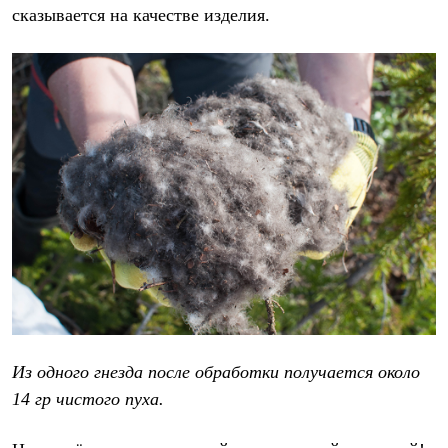
Брюки
сказывается на качестве изделия.
Софтшелл одежда
Куртки
Флисовая одежда
Куртки
Брюки
Жилеты
Комбинезоны
Термобелье
Комплект термобелья
Снаряжение
Палатки и тенты
Палатки
Тенты
Аксессуары для палаток
Рюкзаки
Экспедиционные
Легкоходные
Альпинистские
Городские
Из одного гнезда после обработки получается около
Аксессуары для рюкзаков
14 гр чистого пуха.
Спальные мешки
Пуховые
Комбинированные