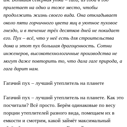
Термобелье
прилетает на одно и тоже место, чтобы
Теплое термобелье
Среднее термобелье
продолжить жизнь своего вида. Она откладывает
Легкое термобелье
около пяти горчичного цвета яиц в уютное пуховое
Лёгкая одежда
Футболки
гнездо, и в течение трёх десятков дней не покидает
Рубашки
его. Пух – всё, что у неё есть для строительства
Толстовки
Брюки
дома и этот пух большая драгоценность. Сотни
Шорты
инженеров, высокотехнологичные производства не
Женская одежда
могут даже повторить то, что дала гаге природа, а
Утепленная пухом
Куртки
гага дарит нам.
Брюки
Жилеты
Гагачий пух – лучший утеплитель на планете
Утепленная синтетикой
Куртки
Брюки
Гагачий пух – лучший утеплитель на планете. Как это
Штормовая одежда
Куртки
посчитали? Всё просто. Берём одинаковые по весу
Софтшелл одежда
порции утеплителей разного вида, помещаем их в
Куртки
емкости и смотрим, какой займёт максимальный
Брюки
Лёгкая одежда