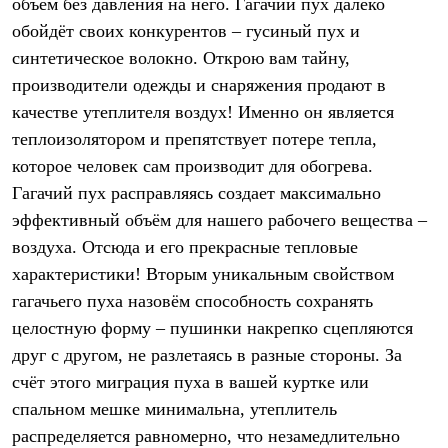
объём без давления на него. Гагачий пух далеко
Рубашки
обойдёт своих конкурентов – гусиный пух и
Футболки
Толстовки
синтетическое волокно. Открою вам тайну,
Брюки
производители одежды и снаряжения продают в
Термобелье
Теплое термобелье
качестве утеплителя воздух! Именно он является
Среднее термобелье
теплоизолятором и препятствует потере тепла,
Легкое термобелье
которое человек сам производит для обогрева.
Флисовая одежда
Куртки
Гагачий пух расправляясь создает максимально
Брюки
эффективный объём для нашего рабочего вещества –
Детская одежда
Утепленная пухом
воздуха. Отсюда и его прекрасные тепловые
Комбинезоны
характеристики! Вторым уникальным свойством
Куртки
гагачьего пуха назовём способность сохранять
Брюки
Утепленная синтетикой
целостную форму – пушинки накрепко сцепляются
Комбинезоны
друг с другом, не разлетаясь в разные стороны. За
Куртки
Брюки
счёт этого миграция пуха в вашей куртке или
Лёгкая одежда
спальном мешке минимальна, утеплитель
Футболки
Толстовки
распределяется равномерно, что незамедлительно