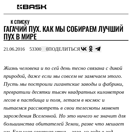
Каталог
К СПИСКУ
Интернет-магазин
ГАГАЧИЙ ПУХ. КАК МЫ СОБИРАЕМ ЛУЧШИЙ
Мужская одежда
Утепленная пухом
ПУХ В МИРЕ
Куртки
Брюки
21.06.2016
53300
0
ПОДЕЛИТЬСЯ
Жилеты
Комбинезоны
Утепленная синтетикой
Куртки
Жизнь человека и по сей день тесно связана с дикой
Брюки
природой, даже если мы совсем не замечаем этого.
Штормовая одежда
Пусть мы построили гигантские заводы и фабрики,
Куртки
Брюки
превратили десятки тысяч квадратных километров
Софтшелл одежда
лесов в пастбища и поля, летаем в космос и
Куртки
Брюки
пытаемся рассмотреть в свои телескопы момент
Флисовая одежда
зарождения Вселенной. Но это ничего не значит для
Куртки
Брюки
большинства обитателей Земли, разве что мешает
Жилеты
им. Большая северная утка – гага, из года в год