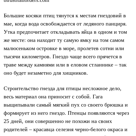
PEAK
ЗА ПОЛЯРНЫМ КРУГОМ
TREK
Большие косяки птиц тянутся к местам гнездовий в
BASK kids
мае, когда вода освобождается от ледяного панциря.
CITY
Утка предпочитает откладывать яйца в одном и том
BASK juno
ИДЁМ В ПОХОД
же месте: она находит ту самую ямку на том самом
Дневник капитана
малюсеньком островке в море, пролетев сотни или
Каталог дилеров
Компания
тысячи километров. Гнездо чаще всего прячется в
Баск сегодня
траве между камнями или в еловом стланнике – так
История
Отцы основатели
оно будет незаметно для хищников.
Производство
Баск в вашем городе
Строительство гнезда для птицы несложное дело,
Контроль качества
Технологии
весь материал она приносит с собой. Гага
Команда Баск
выщипывали самый мягкий пух со своего брюшка и
Сотрудничество
формирует из него гнездо. Птенцы появляются через
Дилерам
Стать дилером
25 дней, они совершенно не похожи на своих
Корпоративным клиентам
родителей – красавца селезня черно-белого окраса и
Услуги
Медиа