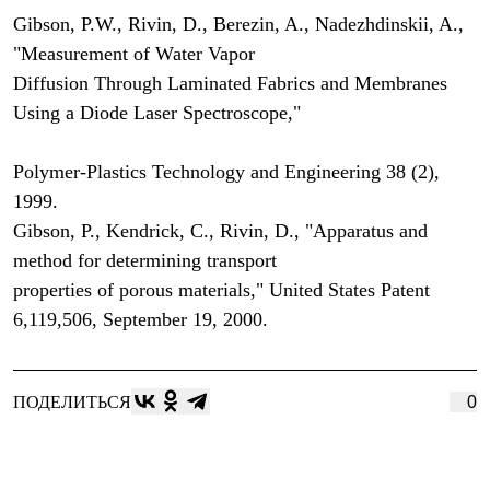
Тапочки
Чуни
Gibson, P.W., Rivin, D., Berezin, A., Nadezhdinskii, A.,
Уход за обувью
"Measurement of Water Vapor
Аксессуары
Diffusion Through Laminated Fabrics and Membranes
Головные уборы
Шапки
Using a Diode Laser Spectroscope,"
Балаклавы и маски
Кепки и бейсболки
Повязки
Polymer-Plastics Technology and Engineering 38 (2),
Шарфы
1999.
Панамы
Gibson, P., Kendrick, C., Rivin, D., "Apparatus and
Перчатки и рукавицы
Перчатки
method for determining transport
Рукавицы
properties of porous materials," United States Patent
Носки
Полезные аксессуары
6,119,506, September 19, 2000.
Брелки
Ремни
Шевроны
Опушки
ПОДЕЛИТЬСЯ
0
Термоковрики
Уход за одеждой
В Арктику
Коллекции