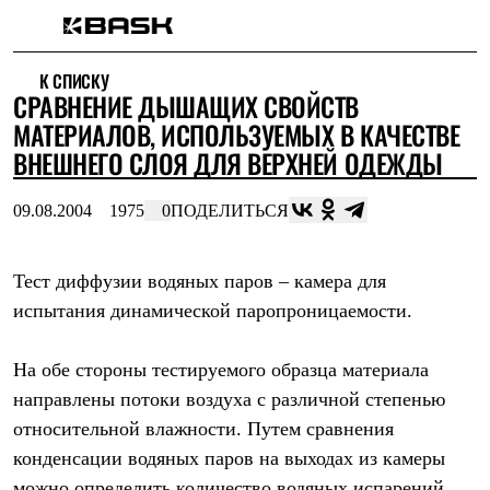
Каталог
К СПИСКУ
Интернет-магазин
СРАВНЕНИЕ ДЫШАЩИХ СВОЙСТВ
Мужская одежда
Утепленная пухом
МАТЕРИАЛОВ, ИСПОЛЬЗУЕМЫХ В КАЧЕСТВЕ
Куртки
ВНЕШНЕГО СЛОЯ ДЛЯ ВЕРХНЕЙ ОДЕЖДЫ
Брюки
Жилеты
Комбинезоны
09.08.2004
1975
0
ПОДЕЛИТЬСЯ
Утепленная синтетикой
Куртки
Брюки
Тест диффузии водяных паров – камера для
Штормовая одежда
испытания динамической паропроницаемости.
Куртки
Брюки
Софтшелл одежда
На обе стороны тестируемого образца материала
Куртки
Брюки
направлены потоки воздуха с различной степенью
Флисовая одежда
относительной влажности. Путем сравнения
Куртки
Брюки
конденсации водяных паров на выходах из камеры
Жилеты
можно определить количество водяных испарений,