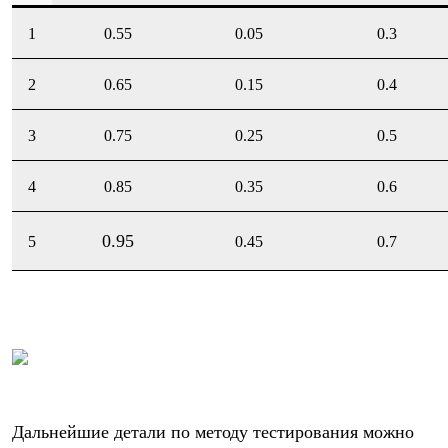
Брюки
Софтшелл одежда
1
0.55
0.05
0.3
Куртки
Флисовая одежда
Куртки
2
0.65
0.15
0.4
Брюки
Жилеты
3
0.75
0.25
0.5
Комбинезоны
Термобелье
Комплект термобелья
4
0.85
0.35
0.6
Снаряжение
Палатки и тенты
Палатки
0.95
5
0.45
0.7
Тенты
Аксессуары для палаток
Рюкзаки
Экспедиционные
Легкоходные
Альпинистские
Городские
Аксессуары для рюкзаков
Спальные мешки
Пуховые
Дальнейшие детали по методу тестирования можно
Комбинированные