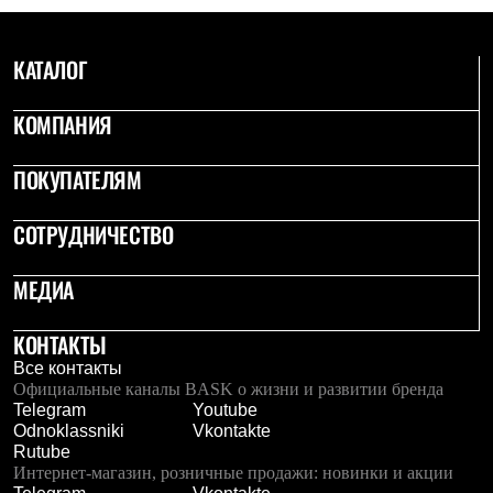
PEAK
ЗА ПОЛЯРНЫМ КРУГОМ
TREK
КАТАЛОГ
BASK kids
CITY
BASK juno
КОМПАНИЯ
ИДЁМ В ПОХОД
Дневник капитана
ПОКУПАТЕЛЯМ
Каталог дилеров
Компания
Баск сегодня
СОТРУДНИЧЕСТВО
История
Отцы основатели
Производство
МЕДИА
Баск в вашем городе
Контроль качества
КОНТАКТЫ
Технологии
Команда Баск
Все контакты
Сотрудничество
Официальные каналы BASK о жизни и развитии бренда
Дилерам
Telegram
Youtube
Стать дилером
Odnoklassniki
Vkontakte
Корпоративным клиентам
Rutube
Услуги
Интернет-магазин, розничные продажи: новинки и акции
Медиа