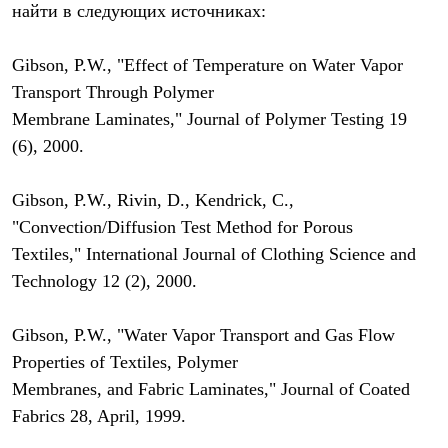
найти в следующих источниках:
С синтетическим утеплителем
Аксессуары для спальников
Сумки и баулы
Gibson, P.W., "Effect of Temperature on Water Vapor
Баулы
Кошельки
Transport Through Polymer
Сумки
Membrane Laminates," Journal of Polymer Testing 19
Гермомешки
(6), 2000.
Полезные аксессуары
Книги
Еда
Gibson, P.W., Rivin, D., Kendrick, C.,
Коврики
Обувь
"Convection/Diffusion Test Method for Porous
Женская обувь
Textiles," International Journal of Clothing Science and
Сапоги
Ботинки
Technology 12 (2), 2000.
Мужская обувь
Ботинки
Gibson, P.W., "Water Vapor Transport and Gas Flow
Кроссовки
Сапоги
Properties of Textiles, Polymer
Гамаши и бахилы
Membranes, and Fabric Laminates," Journal of Coated
Гамаши
Бахилы
Fabrics 28, April, 1999.
Тапочки и чуни