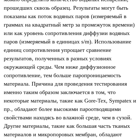
Термобелье
прошедших сквозь образец. Результаты могут быть
Теплое термобелье
Среднее термобелье
показаны как поток водяных паров (измеряемый в
Легкое термобелье
граммах на квадратный метр за промежуток времени)
Лёгкая одежда
Футболки
или как уровень сопротивления диффузии водяных
Рубашки
паров (измеряемый в единицах s/m). Использование
Толстовки
единиц сопротивления упрощает сравнение
Брюки
Шорты
результатов, полученных в разных условиях
Женская одежда
окружающей среды. Чем ниже диффузионное
Утепленная пухом
Куртки
сопротивление, тем больше паропроницаемость
Брюки
материала. Причина для проведения тестирования
Жилеты
Утепленная синтетикой
именно таким образом заключается в том, что
Куртки
некоторые материалы, такие как Gore-Tex, Sympatex и
Брюки
пр., обладают более высокими пароотводящими
Штормовая одежда
Куртки
свойствами находясь во влажной среде, чем в сухой.
Софтшелл одежда
Другие материалы, такие как большая часть тканых
Куртки
Брюки
материалов и микропоровых мембран, обладают
Лёгкая одежда