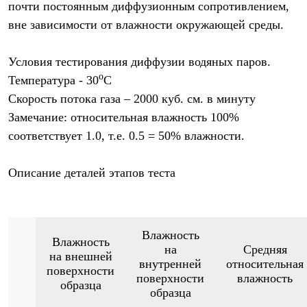
почти постоянным диффузионным сопротивлением,
Рубашки
Футболки
вне зависимости от влажности окружающей среды.
Толстовки
Брюки
Условия тестирования диффузии водяных паров.
Термобелье
Теплое термобелье
o
Температура - 30
С
Среднее термобелье
Скорость потока газа – 2000 куб. см. в минуту
Легкое термобелье
Флисовая одежда
Замечание: относительная влажность 100%
Куртки
соответствует 1.0, т.е. 0.5 = 50% влажности.
Брюки
Детская одежда
Утепленная пухом
Описание деталей этапов теста
Комбинезоны
Куртки
Брюки
Утепленная синтетикой
Комбинезоны
Влажность
Влажность
Куртки
на
Средняя
на внешней
Брюки
внутренней
относительная
поверхности
Лёгкая одежда
поверхности
влажность
Футболки
образца
образца
Толстовки