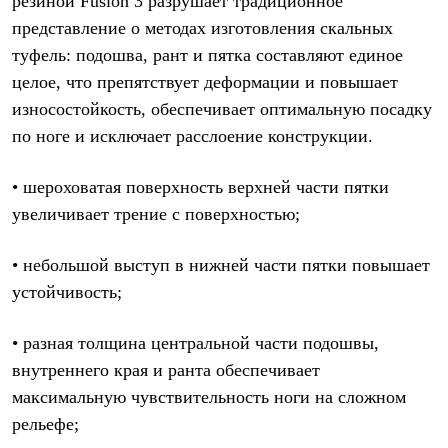
резиной Fusion 3 разрушает традиционное
PEAK
представление о методах изготовления скальных
ЗА ПОЛЯРНЫМ КРУГОМ
TREK
туфель: подошва, рант и пятка составляют единое
BASK kids
целое, что препятствует деформации и повышает
CITY
BASK juno
износостойкость, обеспечивает оптимальную посадку
ИДЁМ В ПОХОД
по ноге и исключает расслоение конструкции.
Дневник капитана
Каталог дилеров
Компания
• шероховатая поверхность верхней части пятки
Баск сегодня
увеличивает трение с поверхностью;
История
Отцы основатели
Производство
• небольшой выступ в нижней части пятки повышает
Баск в вашем городе
устойчивость;
Контроль качества
Технологии
Команда Баск
• разная толщина центральной части подошвы,
Сотрудничество
внутреннего края и ранта обеспечивает
Дилерам
Стать дилером
максимальную чувствительность ноги на сложном
Корпоративным клиентам
рельефе;
Услуги
Медиа