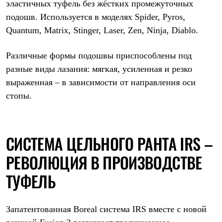
Тапочки
эластичных туфель без жёстких промежуточных
Чуни
подошв. Используется в моделях Spider, Pyros,
Уход за обувью
Аксессуары
Quantum, Matrix, Stinger, Laser, Zen, Ninja, Diablo.
Головные уборы
Шапки
Различные формы подошвы приспособлены под
Балаклавы и маски
Кепки и бейсболки
разные виды лазания: мягкая, усиленная и резко
Повязки
выраженная – в зависимости от направления оси
Шарфы
Панамы
стопы.
Перчатки и рукавицы
Перчатки
Рукавицы
Носки
СИСТЕМА ЦЕЛЬНОГО РАНТА IRS –
Полезные аксессуары
Брелки
РЕВОЛЮЦИЯ В ПРОИЗВОДСТВЕ
Ремни
Шевроны
ТУФЕЛЬ
Опушки
Термоковрики
Уход за одеждой
В Арктику
Запатентованная Boreal система IRS вместе с новой
Коллекции