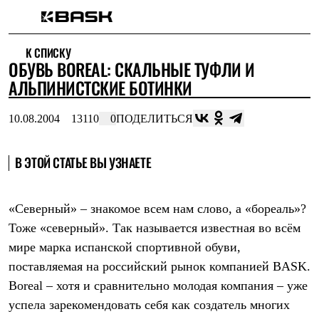
Каталог
К СПИСКУ
Интернет-магазин
ОБУВЬ BOREAL: СКАЛЬНЫЕ ТУФЛИ И
Мужская одежда
Утепленная пухом
АЛЬПИНИСТСКИЕ БОТИНКИ
Куртки
Брюки
10.08.2004
13110
0
ПОДЕЛИТЬСЯ
Жилеты
Комбинезоны
Утепленная синтетикой
В ЭТОЙ СТАТЬЕ ВЫ УЗНАЕТЕ
Куртки
Брюки
Штормовая одежда
Куртки
«Северный» – знакомое всем нам слово, а «бореаль»?
Брюки
Тоже «северный». Так называется известная во всём
Софтшелл одежда
Куртки
мире марка испанской спортивной обуви,
Брюки
поставляемая на российский рынок компанией BASK.
Флисовая одежда
Куртки
Boreal
– хотя и сравнительно молодая компания – уже
Брюки
успела зарекомендовать себя как создатель многих
Жилеты