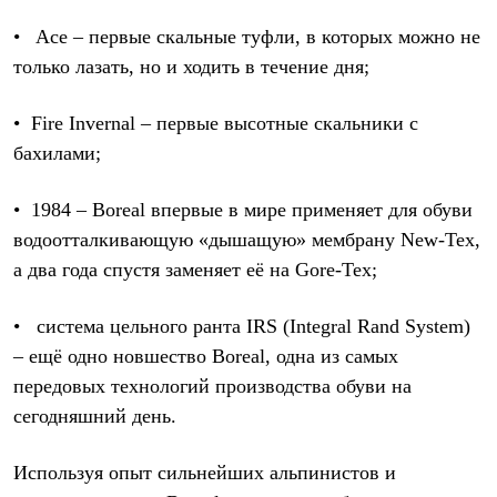
Рубашки
• Ace – первые скальные туфли, в которых можно не
Футболки
Толстовки
только лазать, но и ходить в течение дня;
Брюки
Термобелье
• Fire Invernal – первые высотные скальники с
Теплое термобелье
Среднее термобелье
бахилами;
Легкое термобелье
Флисовая одежда
Куртки
• 1984 – Boreal впервые в мире применяет для обуви
Брюки
водоотталкивающую «дышащую» мембрану New-Tex,
Детская одежда
а два года спустя заменяет её на Gore-Tex;
Утепленная пухом
Комбинезоны
Куртки
• cистема цельного ранта IRS (Integral Rand System)
Брюки
Утепленная синтетикой
– ещё одно новшество Boreal, одна из самых
Комбинезоны
передовых технологий производства обуви на
Куртки
сегодняшний день.
Брюки
Лёгкая одежда
Футболки
Используя опыт сильнейших альпинистов и
Толстовки