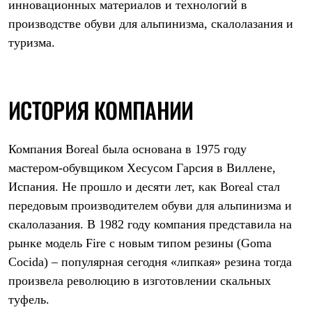
инновационных материалов и технологий в
Термобелье
Теплое термобелье
производстве обуви для альпинизма, скалолазания и
Среднее термобелье
туризма.
Легкое термобелье
Лёгкая одежда
Футболки
Рубашки
Толстовки
ИСТОРИЯ КОМПАНИИ
Брюки
Шорты
Женская одежда
Компания Boreal была основана в 1975 году
Утепленная пухом
Куртки
мастером-обувщиком Хесусом Гарсия в Виллене,
Брюки
Испания. Не прошло и десяти лет, как Boreal стал
Жилеты
Утепленная синтетикой
передовым производителем обуви для альпинизма и
Куртки
скалолазания. В 1982 году компания представила на
Брюки
рынке модель Fire с новым типом резины (Goma
Штормовая одежда
Куртки
Cocida) – популярная сегодня «липкая» резина тогда
Софтшелл одежда
произвела революцию в изготовлении скальных
Куртки
Брюки
туфель.
Лёгкая одежда