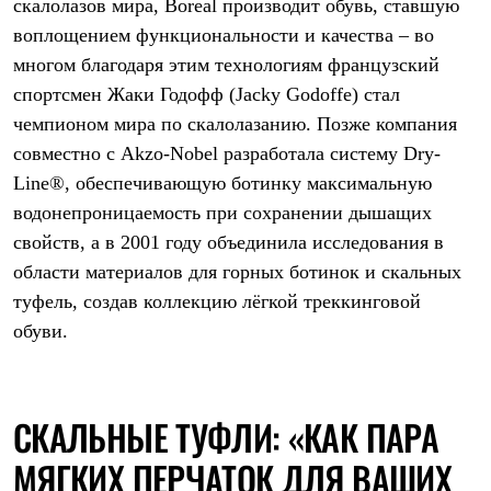
скалолазов мира, Boreal производит обувь, ставшую
Брюки
Софтшелл одежда
воплощением функциональности и качества – во
Куртки
многом благодаря этим технологиям французский
Флисовая одежда
Куртки
спортсмен Жаки Годофф (Jacky Godoffe) стал
Брюки
чемпионом мира по скалолазанию. Позже компания
Жилеты
Комбинезоны
совместно с Akzo-Nobel разработала систему Dry-
Термобелье
Line®, обеспечивающую ботинку максимальную
Комплект термобелья
водонепроницаемость при сохранении дышащих
Снаряжение
Палатки и тенты
свойств, а в 2001 году объединила исследования в
Палатки
области материалов для горных ботинок и скальных
Тенты
Аксессуары для палаток
туфель, создав коллекцию лёгкой треккинговой
Рюкзаки
обуви.
Экспедиционные
Легкоходные
Альпинистские
Городские
СКАЛЬНЫЕ ТУФЛИ: «КАК ПАРА
Аксессуары для рюкзаков
Спальные мешки
МЯГКИХ ПЕРЧАТОК ДЛЯ ВАШИХ
Пуховые
Комбинированные