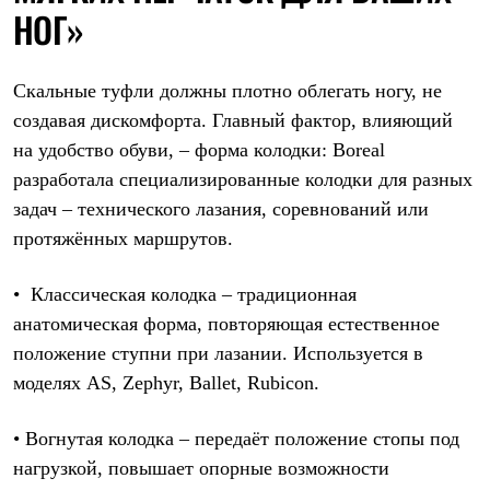
НОГ»
С синтетическим утеплителем
Аксессуары для спальников
Сумки и баулы
Баулы
Скальные туфли должны плотно облегать ногу, не
Кошельки
Сумки
создавая дискомфорта. Главный фактор, влияющий
Гермомешки
на удобство обуви, – форма колодки: Boreal
Полезные аксессуары
разработала специализированные колодки для разных
Книги
Еда
задач – технического лазания, соревнований или
Коврики
протяжённых маршрутов.
Обувь
Женская обувь
Сапоги
• Классическая колодка – традиционная
Ботинки
анатомическая форма, повторяющая естественное
Мужская обувь
Ботинки
положение ступни при лазании. Используется в
Кроссовки
моделях AS, Zephyr, Ballet, Rubicon.
Сапоги
Гамаши и бахилы
Гамаши
• Вогнутая колодка – передаёт положение стопы под
Бахилы
нагрузкой, повышает опорные возможности
Тапочки и чуни