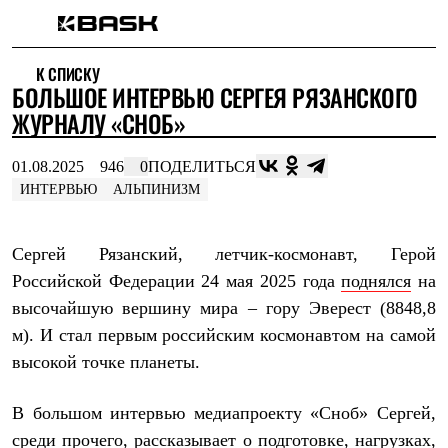
Каталог
К СПИСКУ
Интернет-магазин
БОЛЬШОЕ ИНТЕРВЬЮ СЕРГЕЯ РЯЗАНСКОГО
Мужская одежда
Утепленная пухом
ЖУРНАЛУ «СНОБ»
Куртки
Брюки
01.08.2025
946
0
ПОДЕЛИТЬСЯ
Жилеты
Комбинезоны
ИНТЕРВЬЮ
АЛЬПИНИЗМ
Утепленная синтетикой
Куртки
Брюки
Сергей Рязанский, летчик-космонавт, Герой
Штормовая одежда
Российской Федерации 24 мая 2025 года
поднялся
на
Куртки
Брюки
высочайшую вершину мира – гору Эверест (8848,8
Софтшелл одежда
м). И стал первым российским космонавтом на самой
Куртки
Брюки
высокой точке планеты.
Флисовая одежда
Куртки
В большом интервью медиапроекту «Сноб» Сергей,
Брюки
Жилеты
среди прочего, рассказывает о подготовке, нагрузках,