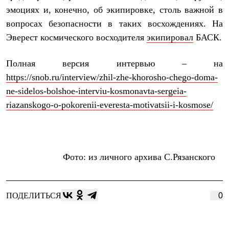
Термобелье
эмоциях и, конечно, об экипировке, столь важной в
Теплое термобелье
вопросах безопасности в таких восхождениях. На
Среднее термобелье
Легкое термобелье
Эверест космического восходителя
экипировал
БАСК.
Лёгкая одежда
Футболки
Рубашки
Полная версия интервью – на
Толстовки
https://snob.ru/interview/zhil-zhe-khorosho-chego-doma-
Брюки
ne-sidelos-bolshoe-interviu-kosmonavta-sergeia-
Шорты
Женская одежда
riazanskogo-o-pokorenii-everesta-motivatsii-i-kosmose/
Утепленная пухом
Куртки
Брюки
Жилеты
Утепленная синтетикой
Фото: из личного архива С.Рязанского
Куртки
Брюки
Штормовая одежда
Куртки
ПОДЕЛИТЬСЯ
0
Софтшелл одежда
Куртки
Брюки
Лёгкая одежда