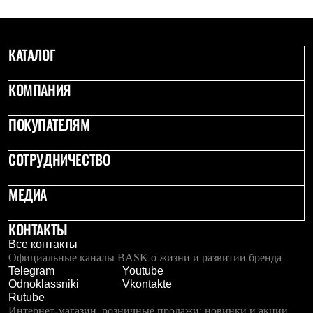
Рубашки
Футболки
Толстовки
КАТАЛОГ
Брюки
Термобелье
Теплое термобелье
КОМПАНИЯ
Среднее термобелье
Легкое термобелье
Флисовая одежда
ПОКУПАТЕЛЯМ
Куртки
Брюки
СОТРУДНИЧЕСТВО
Детская одежда
Утепленная пухом
Комбинезоны
МЕДИА
Куртки
Брюки
Утепленная синтетикой
КОНТАКТЫ
Комбинезоны
Все контакты
Куртки
Официальные каналы BASK о жизни и развитии бренда
Брюки
Telegram
Youtube
Лёгкая одежда
Odnoklassniki
Vkontakte
Футболки
Rutube
Толстовки
Интернет-магазин, розничные продажи: новинки и акции