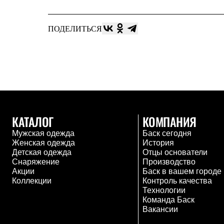
Жилеты
Термобелье
Теплое термобелье
ПОДЕЛИТЬСЯ
Среднее термобелье
Легкое термобелье
Лёгкая одежда
Футболки
Рубашки
Толстовки
Брюки
Шорты
Женская одежда
КАТАЛОГ
КОМПАНИЯ
Утепленная пухом
Куртки
Мужская одежда
Баск сегодня
Брюки
Женская одежда
История
Жилеты
Детская одежда
Отцы основатели
Утепленная синтетикой
Снаряжение
Производство
Куртки
Акции
Баск в вашем городе
Брюки
Коллекции
Контроль качества
Штормовая одежда
Технологии
Куртки
Команда Баск
Софтшелл одежда
Вакансии
Куртки