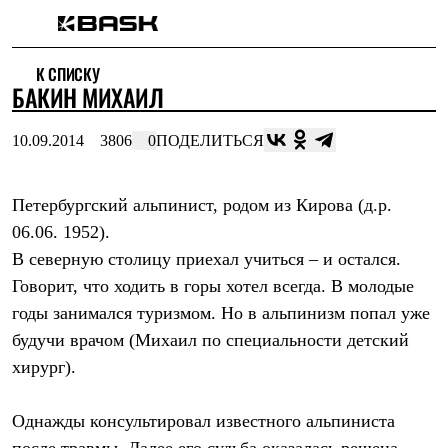
Каталог
К СПИСКУ
Интернет-магазин
БАКИН МИХАИЛ
Мужская одежда
Утепленная пухом
Куртки
10.09.2014
3806
0
ПОДЕЛИТЬСЯ
Брюки
Жилеты
Комбинезоны
Петербургский альпинист, родом из Кирова (д.р.
Утепленная синтетикой
Куртки
06.06. 1952).
Брюки
В северную столицу приехал учиться – и остался.
Штормовая одежда
Куртки
Говорит, что ходить в горы хотел всегда. В молодые
Брюки
годы занимался туризмом. Но в альпинизм попал уже
Софтшелл одежда
будучи врачом (Михаил по специальности детский
Куртки
Брюки
хирург).
Флисовая одежда
Куртки
Брюки
Однажды консультировал известного альпиниста
Жилеты