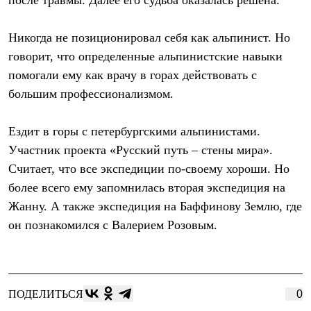
после травмы. Далее его судьба оказалась решена.
Термобелье
Теплое термобелье
Среднее термобелье
Никогда не позиционировал себя как альпинист. Но
Легкое термобелье
говорит, что определенные альпинистские навыки
Лёгкая одежда
Футболки
помогали ему как врачу в горах действовать с
Рубашки
большим профессионализмом.
Толстовки
Брюки
Шорты
Ездит в горы с петербургскими альпинистами.
Женская одежда
Участник проекта «Русский путь – стены мира».
Утепленная пухом
Куртки
Считает, что все экспедиции по-своему хороши. Но
Брюки
более всего ему запомнилась вторая экспедиция на
Жилеты
Утепленная синтетикой
Жанну. А также экспедиция на Баффинову Землю, где
Куртки
он познакомился с Валерием Розовым.
Брюки
Штормовая одежда
Куртки
Софтшелл одежда
Куртки
ПОДЕЛИТЬСЯ
0
Брюки
Лёгкая одежда