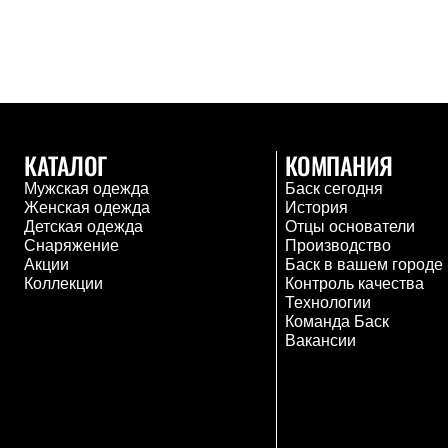
Жилеты
Термобелье
Теплое термобелье
Среднее термобелье
Легкое термобелье
Лёгкая одежда
Футболки
Рубашки
КАТАЛОГ
КОМПАНИЯ
Толстовки
Брюки
Мужская одежда
Баск сегодня
Шорты
Женская одежда
История
Женская одежда
Детская одежда
Отцы основатели
Утепленная пухом
Снаряжение
Производство
Куртки
Акции
Баск в вашем городе
Брюки
Коллекции
Контроль качества
Жилеты
Технологии
Утепленная синтетикой
Команда Баск
Куртки
Вакансии
Брюки
Штормовая одежда
Куртки
Софтшелл одежда
Куртки